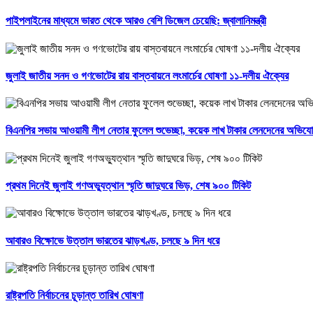
পাইপলাইনের মাধ্যমে ভারত থেকে আরও বেশি ডিজেল চেয়েছি: জ্বালানিমন্ত্রী
জুলাই জাতীয় সনদ ও গণভোটের রায় বাস্তবায়নে লংমার্চের ঘোষণা ১১-দলীয় ঐক্যের
বিএনপির সভায় আওয়ামী লীগ নেতার ফুলেল শুভেচ্ছা, কয়েক লাখ টাকার লেনদেনের অভিয
প্রথম দিনেই জুলাই গণঅভ্যুত্থান স্মৃতি জাদুঘরে ভিড়, শেষ ৯০০ টিকিট
আবারও বিক্ষোভে উত্তাল ভারতের ঝাড়খণ্ড, চলছে ৯ দিন ধরে
রাষ্ট্রপতি নির্বাচনের চূড়ান্ত তারিখ ঘোষণা