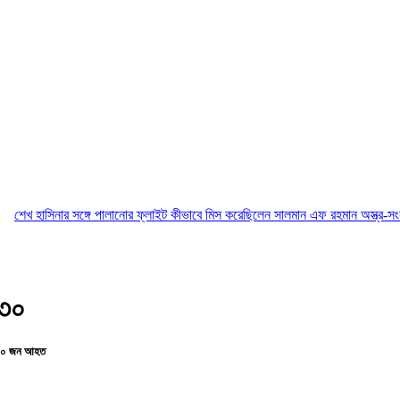
র সঙ্গে পালানোর ফ্লাইট কীভাবে মিস করেছিলেন সালমান এফ রহমান
অস্ত্র-সংকট সম্পর্কে জান
 ৩০
তত ৩০ জন আহত