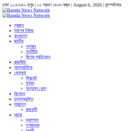
ঢাকা
১২:৫৩:৪৩ দুপুর
|
২২ শ্রাবণ ১৪৩৩ বঙ্গাব্দ | August 6, 2026
|
বৃহস্পতিবার
প্রচ্ছদ
সর্বশেষ নিউজ
বাংলাদেশ
জাতীয়
অপরাধ
অর্থনীতি
বিশেষ প্রতিবেদন
রাজনীতি
আন্তর্জাতিক
খেলাধুলা
ক্রিকেট
ফুটবল
অন্যান্য খেলা
বিনোদন
তথ্যপ্রযুক্তি
সারাদেশ
রাজধানী
আরো
ক্যাম্পাস
গণমাধ্যম
চাকুরী