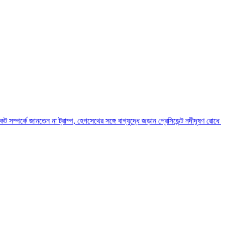
তেন না ট্রাম্প, হেগসেথের সঙ্গে বাগ্‌যুদ্ধে জড়ান প্রেসিডেন্ট
নদীদূষণ রোধে সমন্বিত পদক্ষেপ