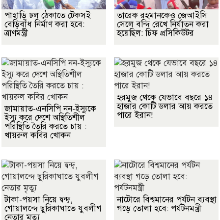
পাহাড়ি ঢল ঠেকাতে টেকসই
তারেক রহমানকেও জেআইসি
বেড়িবাঁধ নির্মাণ করা হবে:
সেলে বন্দি রেখে নির্যাতন করা
ত্রাণমন্ত্রী
হয়েছিল: চিফ প্রসিকিউটর
হরমুজ থেকে যেভাবে বছরে ১৪
হাজার কোটি ডলার আয় করতে
জামায়াত-এনসিপি নন-ইস্যুকে
পারে ইরান!
ইস্যু করে দেশে অস্থিতিশীল
পরিস্থিতি তৈরি করতে চায় :
খায়রুল কবির খোকন
টাকা-পয়সা নিয়ে দ্বন্দ্ব,
নাটোরে বিশ্বমানের পর্যটন ব্যবস্থা
গোয়ালন্দে ছুরিকাঘাতে যুবলীগ
গড়ে তোলা হবে: পর্যটনমন্ত্রী
নেতার মৃত্যু