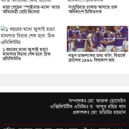
মারা গেছেন ‘স্পাইডার-ম্যান’ খ্যাত
সংযুক্তিতে ঢাকায় আসতে চান
অভিনেত্রী মেরি রিভেরা
অধিকাংশ চিকিত্সক
১ বছরের মধ্যে জুলাই হত্যা
মামলার বিচার শেষ হবে: চিফ
নতুন চাঞ্চল্যকর তথ্য ফাঁস, বিতর্কে
প্রসিকিউটর
ফ্রান্সের ১৯৯৮ বিশ্বকাপ জয়
সম্পাদকঃ মো: ফারুক হোসেইন
এক্সিকিউটিভ এডিটরঃ ড. আব্দুর রহিম খান
প্রকাশকঃ মো: মতিউর রহমান