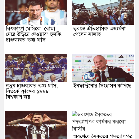
বিশ্বকাপে মেসিকে ‘বোমা
তুরস্কে ঐতিহাসিক অভ্যর্থনা
মেরে উড়িয়ে দেওয়ার’ হুমকি,
পেলেন সালাহ
চাঞ্চল্যকর তথ্য ফাঁস
নতুন চাঞ্চল্যকর তথ্য ফাঁস,
ইনফান্তিনোর সিংহাসন কাঁপছে
বিতর্কে ফ্রান্সের ১৯৯৮
বিশ্বকাপ জয়
অবশেষে সৈকতের পদত্যাগপত্র