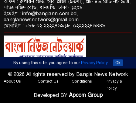
অফিস : রুপায়ন জেড. আর প্লাজা (৯তলা), প্লট- ৪৬,রোড নং- ৯/এ,
সাতমসজিদ রোড, ধানমন্ডি, ঢাকা- ১২০৯।
ইমেইল : info@banglann.com.bd,
banglanewsnetwork@gmail.com
মোবাইল : +৮৮ ০২ ২২২২৪৬৯১৮, ০২২২২২৪৬৪৪৯
By using this site, you agree to our
Privacy Policy
.
Ok
© 2026 All rights reserved by Bangla News Network
About Us
Contact Us
Conditions
Privacy &
Policy
Apcom Group
Developed BY