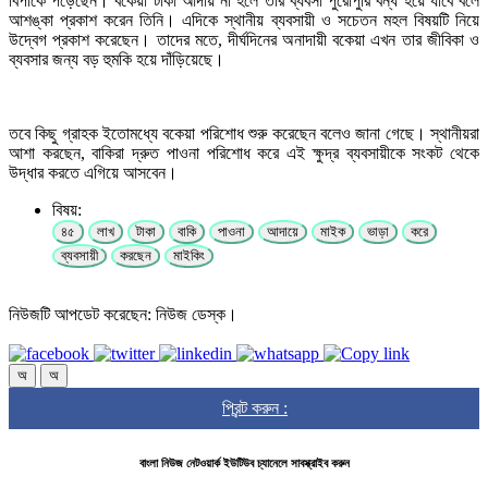
বিপাকে পড়েছেন। বকেয়া টাকা আদায় না হলে তার ব্যবসা পুরোপুরি বন্ধ হয়ে যাবে বলে
আশঙ্কা প্রকাশ করেন তিনি। এদিকে স্থানীয় ব্যবসায়ী ও সচেতন মহল বিষয়টি নিয়ে
উদ্বেগ প্রকাশ করেছেন। তাদের মতে, দীর্ঘদিনের অনাদায়ী বকেয়া এখন তার জীবিকা ও
ব্যবসার জন্য বড় হুমকি হয়ে দাঁড়িয়েছে।
তবে কিছু গ্রাহক ইতোমধ্যে বকেয়া পরিশোধ শুরু করেছেন বলেও জানা গেছে। স্থানীয়রা
আশা করছেন, বাকিরা দ্রুত পাওনা পরিশোধ করে এই ক্ষুদ্র ব্যবসায়ীকে সংকট থেকে
উদ্ধার করতে এগিয়ে আসবেন।
বিষয়:
৪৫
লাখ
টাকা
বাকি
পাওনা
আদায়ে
মাইক
ভাড়া
করে
ব্যবসায়ী
করছেন
মাইকিং
নিউজটি আপডেট করেছেন: নিউজ ডেস্ক।
অ
অ
প্রিন্ট করুন :
বাংলা নিউজ নেটওয়ার্ক ইউটিউব চ্যানেলে সাবস্ক্রাইব করুন