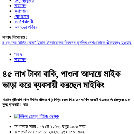
তথ্যপ্রযুক্তি
সারাদেশ
ক্যাম্পাস
যোগাযোগ
ফটোগ্যালারী
আমাদের পরিবার
সংবাদ শিরোনাম :
সের ‘টাইম বোমা’ ইয়াবা
ইসরায়েলের বিরুদ্ধে মুসলিম দেশগুলোকে ঐক্যবদ্ধ হওয়ার আহ্বান 
প্রচ্ছদ
সারাদেশ
৪৫ লাখ টাকা বাকি, পাওনা আদায়ে মাইক
ভাড়া করে ব্যবসায়ী করছেন মাইকিং
মানবিক দৃষ্টিকোণ থেকে দীর্ঘদিন বাকিতে পণ্য বিক্রি করতে গিয়ে চরম আর্থিক সংকটে পড়েছেন পিরোজপুরের এক
ক্ষুদ্র ব্যবসায়ী। সাত
নিউজ ডেস্ক
আপলোড সময় : ১৭ মে ২০২৬, দুপুর ১০:৩ সময়
আপডেট সময় : ১৭ মে ২০২৬, দুপুর ১০:৩ সময়