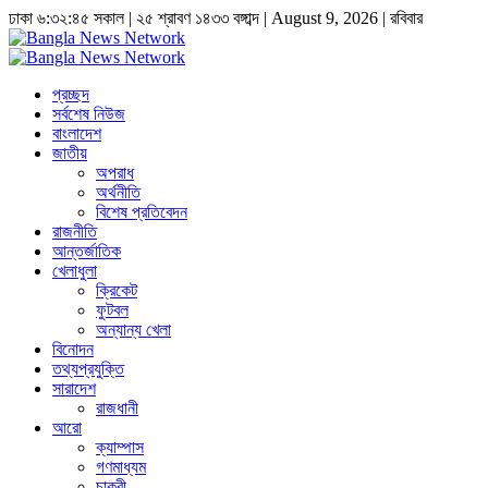
ঢাকা
৬:৩২:৪৫ সকাল
|
২৫ শ্রাবণ ১৪৩৩ বঙ্গাব্দ | August 9, 2026
|
রবিবার
প্রচ্ছদ
সর্বশেষ নিউজ
বাংলাদেশ
জাতীয়
অপরাধ
অর্থনীতি
বিশেষ প্রতিবেদন
রাজনীতি
আন্তর্জাতিক
খেলাধুলা
ক্রিকেট
ফুটবল
অন্যান্য খেলা
বিনোদন
তথ্যপ্রযুক্তি
সারাদেশ
রাজধানী
আরো
ক্যাম্পাস
গণমাধ্যম
চাকুরী