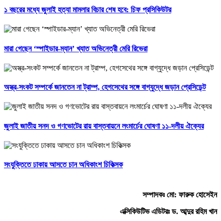
১ বছরের মধ্যে জুলাই হত্যা মামলার বিচার শেষ হবে: চিফ প্রসিকিউটর
মারা গেছেন ‘স্পাইডার-ম্যান’ খ্যাত অভিনেত্রী মেরি রিভেরা
অস্ত্র-সংকট সম্পর্কে জানতেন না ট্রাম্প, হেগসেথের সঙ্গে বাগ্‌যুদ্ধে জড়ান প্রেসিডেন্ট
জুলাই জাতীয় সনদ ও গণভোটের রায় বাস্তবায়নে লংমার্চের ঘোষণা ১১-দলীয় ঐক্যের
সংযুক্তিতে ঢাকায় আসতে চান অধিকাংশ চিকিত্সক
সম্পাদকঃ মো: ফারুক হোসেইন
এক্সিকিউটিভ এডিটরঃ ড. আব্দুর রহিম খান