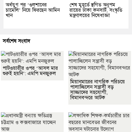
অর্ধযুগ পর ‘গুলশানের
শেষ মুহূর্তে স্থগিত অনুপম
চামেলি’ নিয়ে ফিরছেন আমিন
রায়ের ঢাকা কনসার্ট, সংস্কৃতি
খান
মন্ত্রণালয়ের নিষেধাজ্ঞা
সর্বশেষ সংবাদ
পাটওয়ারীর ওপর ‘আসল মার
শুরুই হয়নি’: এমপি মনজুরুল
মিয়ানমারের নাগরিক পরিচয়ে
পালাচ্ছিলেন সন্ত্রাসী বড়
সাজ্জাদের সহযোগী,
বিমানবন্দরে আটক