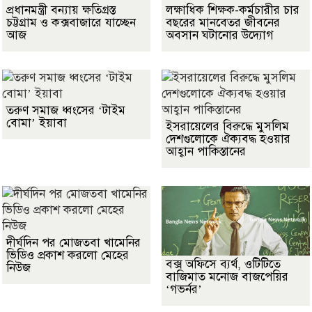
প্রধানমন্ত্রী বন্যায় ক্ষতিগ্রস্ত
লক্ষাধিক শিক্ষক-কর্মচারীর চার
চট্টগ্রাম ও কক্সবাজারে যাচ্ছেন
বছরের মানবেতর জীবনের
আজ
অবসান ঘটানোর উদ্যোগ
তরুণ সমাজ ধ্বংসের ‘টাইম
বোমা’ ইয়াবা
ইসরায়েলের বিরুদ্ধে মুসলিম
দেশগুলোকে ঐক্যবদ্ধ হওয়ার
আহ্বান পাকিস্তানের
দীর্ঘদিন পর মোজতবা খামেনির
ভিডিও প্রকাশ করলো মেহের
বক্স অফিসে ব্যর্থ, ওটিটিতে
নিউজ
বাজিমাত মনোজ বাজপেয়ির
‘গভর্নর’