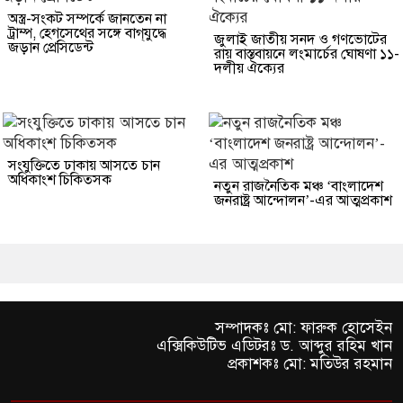
অস্ত্র-সংকট সম্পর্কে জানতেন না
ট্রাম্প, হেগসেথের সঙ্গে বাগ্‌যুদ্ধে
জুলাই জাতীয় সনদ ও গণভোটের
জড়ান প্রেসিডেন্ট
রায় বাস্তবায়নে লংমার্চের ঘোষণা ১১-
দলীয় ঐক্যের
সংযুক্তিতে ঢাকায় আসতে চান
অধিকাংশ চিকিত্সক
নতুন রাজনৈতিক মঞ্চ ‘বাংলাদেশ
জনরাষ্ট্র আন্দোলন’-এর আত্মপ্রকাশ
সম্পাদকঃ মো: ফারুক হোসেইন
এক্সিকিউটিভ এডিটরঃ ড. আব্দুর রহিম খান
প্রকাশকঃ মো: মতিউর রহমান