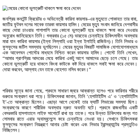
জনপ্রিয় কনটেন্ট ক্রিয়েটর ও অভিনেত্রী কারিনা কায়সার–এর মৃত্যুতে শোকাহত তার বাবা,
জাতীয় ফুটবল দলের সাবেক তারকা কায়সার হামিদ। মেয়ের মৃত্যু সংবাদ জানিয়ে দেশবাসীর
কাছে দোয়া চাওয়ার পাশাপাশি তার কোনো ভুলত্রুটি হয়ে থাকলে ক্ষমা করে দেওয়ার
অনুরোধ জানিয়েছেন তিনি। শুক্রবার (১৫ মে) ভারতের চেন্নাইয়ে চিকিৎসাধীন অবস্থায়
মারা যান কারিনা কায়সার (ইন্না লিল্লাহি ওয়া ইন্না ইলাইহি রাজিউন)। তিনি লিভার ও
ফুসফুসের জটিল সমস্যায় ভুগছিলেন। মেয়ের মৃত্যুর বিষয়টি সামাজিক যোগাযোগমাধ্যমে
এক আবেগঘন পোস্টের মাধ্যমে নিশ্চিত করেন কায়সার হামিদ। পোস্টে তিনি লেখেন,
“আমার প্রাণপ্রিয় আদরের মেয়ে কারিনা একটু আগে আমাদের ছেড়ে চলে গেছে। তার
কোনো ভুলত্রুটি হয়ে থাকলে কিংবা কাউকে কষ্ট দিয়ে থাকলে সবাই ক্ষমা করে দেবেন।
দোয়া করবেন, আল্লাহ যেন তাকে বেহেশত নসিব করেন।”
পরিবার সূত্রে জানা গেছে, প্রথমে সাধারণ জ্বরে আক্রান্ত হলেও পরে কারিনার শরীরে
গুরুতর সংক্রমণ ধরা পড়ে। চিকিৎসকরা জানান, তিনি ‘হেপাটাইটিস এ’ ও ‘হেপাটাইটিস
ই’-তে আক্রান্ত ছিলেন। এছাড়া আগে থেকেই তার ফ্যাটি লিভারের সমস্যা ছিল।
সংক্রমণের কারণে শারীরিক অবস্থার দ্রুত অবনতি ঘটে। প্রথমে রাজধানীর একটি
বেসরকারি হাসপাতালে লাইফ সাপোর্টে রাখা হয় তাকে। পরে উন্নত চিকিৎসার জন্য গত
সোমবার রাতে এয়ার অ্যাম্বুলেন্সে করে চেন্নাইয়ে নেওয়া হয়। সেখানে চিকিৎসকরা
ফুসফুসের সংক্রমণ নিয়ন্ত্রণে আনার চেষ্টা করেন এবং লিভার ট্রান্সপ্ল্যান্টের প্রস্তুতিও
নিচ্ছিলেন।