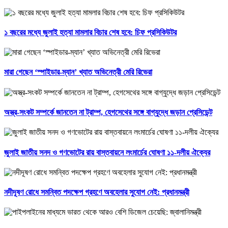
১ বছরের মধ্যে জুলাই হত্যা মামলার বিচার শেষ হবে: চিফ প্রসিকিউটর
মারা গেছেন ‘স্পাইডার-ম্যান’ খ্যাত অভিনেত্রী মেরি রিভেরা
অস্ত্র-সংকট সম্পর্কে জানতেন না ট্রাম্প, হেগসেথের সঙ্গে বাগ্‌যুদ্ধে জড়ান প্রেসিডেন্ট
জুলাই জাতীয় সনদ ও গণভোটের রায় বাস্তবায়নে লংমার্চের ঘোষণা ১১-দলীয় ঐক্যের
নদীদূষণ রোধে সমন্বিত পদক্ষেপ গ্রহণে অবহেলার সুযোগ নেই: প্রধানমন্ত্রী