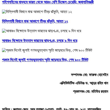
পাইপলাইনের মাধ্যমে ভারত থেকে আরও বেশি ডিজেল চেয়েছি: জ্বালানিমন্ত্রী
দিল্লিগামী বিমানে মাঝ আকাশে তীব্র ঝাঁকুনি, আহত ১২
আবারও বিক্ষোভে উত্তাল ভারতের ঝাড়খণ্ড, চলছে ৯ দিন ধরে
প্রথম দিনেই জুলাই গণঅভ্যুত্থান স্মৃতি জাদুঘরে ভিড়, শেষ ৯০০ টিকিট
সম্পাদকঃ মো: ফারুক হোসেইন
এক্সিকিউটিভ এডিটরঃ ড. আব্দুর রহিম খান
প্রকাশকঃ মো: মতিউর রহমান
অফিস : রুপায়ন জেড. আর প্লাজা (৯তলা), প্লট- ৪৬,রোড নং- ৯/এ, সাতমসজিদ