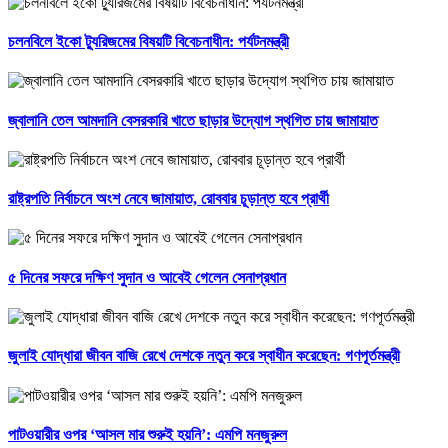
চলনবিলে ইকো ট্যুরিজমের বিষয়টি বিবেচনাধীন: পর্যটনমন্ত্রী
জ্বালানি তেল আমদানি বেসরকারি খাতে ছাড়ার উদ্যোগ স্থগিত চায় জামায়াত
রাষ্ট্রপতি নির্বাচনে অংশ নেবে জামায়াত, রোববার চূড়ান্ত হবে প্রার্থী
৫ দিনের সফরে দক্ষিণ সুদান ও আবেই গেলেন সেনাপ্রধান
জুলাই যোদ্ধারা জীবন বাজি রেখে দেশকে নতুন করে স্বাধীন করেছেন: গণপূর্তমন্ত্রী
পাটওয়ারীর ওপর ‘আসল মার শুরুই হয়নি’: এমপি মনজুরুল