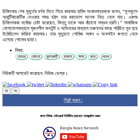
চিকিৎসার শেষ মুহূর্তের বর্ণনা দিতে গিয়ে কায়সার হামিদ সংবাদমাধ্যমকে বলেন, “ফুসফুসে
অ্যান্টিবায়োটিক দেওয়ার সময় হঠাৎ তার রক্তচাপ অনেক নিচে নেমে যায়। এরপর
চিকিৎসকরা সর্বোচ্চ চেষ্টা করেছেন, কিন্তু তাকে আর বাঁচানো সম্ভব হয়নি।” সামাজিক
যোগাযোগমাধ্যমে সৃজনশীল কনটেন্ট ও অভিনয়ের মাধ্যমে তরুণদের কাছে পরিচিত মুখ হয়ে
উঠেছিলেন কারিনা কায়সার। তার মৃত্যুতে শোবিজ অঙ্গন ও অনলাইন জগতে নেমে
এসেছে শোকের ছায়া।
বিষয়:
মেয়ের
কোনো
ভুলত্রুটি
থাকলে
ক্ষমা
করে
দেবেন
নিউজটি আপডেট করেছেন: নিউজ ডেস্ক।
অ
অ
প্রিন্ট করুন :
বাংলা নিউজ নেটওয়ার্ক ইউটিউব চ্যানেলে সাবস্ক্রাইব করুন