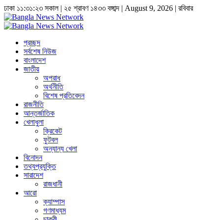
ঢাকা
১১:৩১:২৩ সকাল
|
২৫ শ্রাবণ ১৪৩৩ বঙ্গাব্দ | August 9, 2026
|
রবিবার
প্রচ্ছদ
সর্বশেষ নিউজ
বাংলাদেশ
জাতীয়
অপরাধ
অর্থনীতি
বিশেষ প্রতিবেদন
রাজনীতি
আন্তর্জাতিক
খেলাধুলা
ক্রিকেট
ফুটবল
অন্যান্য খেলা
বিনোদন
তথ্যপ্রযুক্তি
সারাদেশ
রাজধানী
আরো
ক্যাম্পাস
গণমাধ্যম
চাকুরী