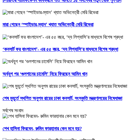
চলচ্চিত্র সার্টিফিকেশন কার্যক্রমে গতি আনতে ১৫ সদস্যের নতুন বোর্ড পুনর্গঠন
মারা গেছেন ‘স্পাইডার-ম্যান’ খ্যাত অভিনেত্রী মেরি রিভেরা
‘কনসার্ট ফর বাংলাদেশ’- এর ৫৫ বছর, ‘দ্য লিগ্যাসি’র মাধ্যমে বিশেষ শ্রদ্ধা
অর্ধযুগ পর ‘গুলশানের চামেলি’ নিয়ে ফিরছেন আমিন খান
শেষ মুহূর্তে স্থগিত অনুপম রায়ের ঢাকা কনসার্ট, সংস্কৃতি মন্ত্রণালয়ের নিষেধাজ্ঞা
সর্বশেষ সংবাদ
শেখ হাসিনা ফিরবেন- রুমিন ফারহানার কেন মনে হয়?