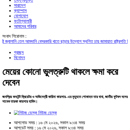
তথ্যপ্রযুক্তি
সারাদেশ
ক্যাম্পাস
যোগাযোগ
ফটোগ্যালারী
আমাদের পরিবার
সংবাদ শিরোনাম :
ালানি তেল আমদানি বেসরকারি খাতে ছাড়ার উদ্যোগ স্থগিত চায় জামায়াত
রাষ্ট্রপতি নির্বাচন
প্রচ্ছদ
বিনোদন
মেয়ের কোনো ভুলত্রুটি থাকলে ক্ষমা করে
দেবেন
জনপ্রিয় কনটেন্ট ক্রিয়েটর ও অভিনেত্রী কারিনা কায়সার–এর মৃত্যুতে শোকাহত তার বাবা, জাতীয় ফুটবল দলের
সাবেক তারকা কায়সার হামিদ।
নিউজ ডেস্ক
আপলোড সময় : ১৬ মে ২০২৬, সকাল ৯:৩৪ সময়
আপডেট সময় : ১৬ মে ২০২৬, সকাল ৯:৩৪ সময়