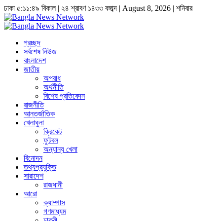
ঢাকা
৫:১১:৪৯ বিকাল
|
২৪ শ্রাবণ ১৪৩৩ বঙ্গাব্দ | August 8, 2026
|
শনিবার
প্রচ্ছদ
সর্বশেষ নিউজ
বাংলাদেশ
জাতীয়
অপরাধ
অর্থনীতি
বিশেষ প্রতিবেদন
রাজনীতি
আন্তর্জাতিক
খেলাধুলা
ক্রিকেট
ফুটবল
অন্যান্য খেলা
বিনোদন
তথ্যপ্রযুক্তি
সারাদেশ
রাজধানী
আরো
ক্যাম্পাস
গণমাধ্যম
চাকুরী