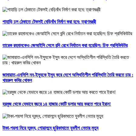
পাহাড়ি ঢল ঠেকাতে টেকসই বেড়িবাঁধ নির্মাণ করা হবে: ত্রাণমন্ত্রী
তারেক রহমানকেও জেআইসি সেলে বন্দি রেখে নির্যাতন করা হয়েছিল: চিফ প্রসিকিউটর
জামায়াত-এনসিপি নন-ইস্যুকে ইস্যু করে দেশে অস্থিতিশীল পরিস্থিতি তৈরি করতে চায় :
খায়রুল কবির খোকন
হরমুজ থেকে যেভাবে বছরে ১৪ হাজার কোটি ডলার আয় করতে পারে ইরান!
টাকা-পয়সা নিয়ে দ্বন্দ্ব, গোয়ালন্দে ছুরিকাঘাতে যুবলীগ নেতার মৃত্যু