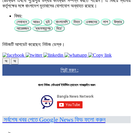
রেডক্রস এখনো পুরোপুরি উদ্ধার কার্যক্রম সম্পন্ন করতে পারেনি। এ বিষয়ে স্থানীয়
কর্তৃপক্ষের সঙ্গে বাংলাদেশ দূতাবাসের যোগাযোগ অব্যাহত রয়েছে।
বিষয়:
লেবাননে
আরও
দুই
বাংলাদেশি
নিহত
একজনের
লাশ
উদ্ধার
আরেকজন
‘ধ্বংসস্তূপের
নিচে’
নিউজটি আপডেট করেছেন: নিউজ ডেস্ক।
অ
অ
প্রিন্ট করুন :
বাংলা নিউজ নেটওয়ার্ক ইউটিউব চ্যানেলে সাবস্ক্রাইব করুন
সর্বশেষ খবর পেতে Google News ফিড ফলো করুন