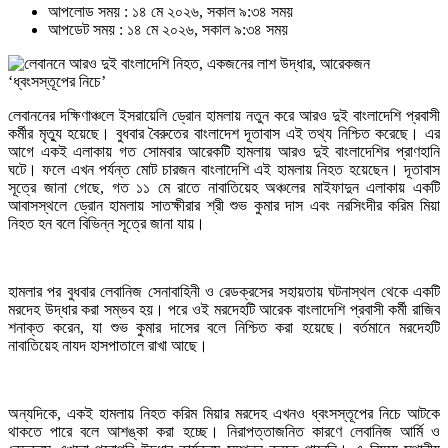
আপলোড সময় : ১৪ মে ২০২৬, সকাল ৯:৩৪ সময়
আপডেট সময় : ১৪ মে ২০২৬, সকাল ৯:৩৪ সময়
লেবাননের দক্ষিণাঞ্চলে ইসরায়েলি ড্রোন হামলায় নতুন করে আরও দুই বাংলাদেশি প্রবাসী
কর্মীর মৃত্যু হয়েছে। বুধবার বৈরুতের বাংলাদেশ দূতাবাস এই তথ্য নিশ্চিত করেছে। এর
আগে একই এলাকায় গত সোমবার আরেকটি হামলায় আরও দুই বাংলাদেশির প্রাণহানি
ঘটে। ফলে এখন পর্যন্ত মোট চারজন বাংলাদেশি এই হামলায় নিহত হয়েছেন। দূতাবাস
সূত্রে জানা গেছে, গত ১১ মে রাতে নাবাতিয়েহ অঞ্চলের মাইফাদুন এলাকায় একটি
আবাসস্থলে ড্রোন হামলায় সাতক্ষীরার শ্রী শুভ কুমার দাস এবং নরসিংদীর করিম মিয়া
নিহত হন বলে বিভিন্ন সূত্রে জানা যায়।
হামলার পর বুধবার লেবানিজ সেনাবাহিনী ও রেডক্রসের সহায়তায় ঘটনাস্থল থেকে একটি
মরদেহ উদ্ধার করা সম্ভব হয়। পরে ওই মরদেহটি আরেক বাংলাদেশি প্রবাসী কর্মী রাজিব
শনাক্ত করেন, যা শুভ কুমার দাসের বলে নিশ্চিত করা হয়েছে। বর্তমানে মরদেহটি
নাবাতিয়েহ নাযদ হাসপাতালে রাখা আছে।
অন্যদিকে, একই হামলায় নিহত করিম মিয়ার মরদেহ এখনও ধ্বংসস্তূপের নিচে আটকে
থাকতে পারে বলে আশঙ্কা করা হচ্ছে। নিরাপত্তাজনিত কারণে লেবানিজ আর্মি ও