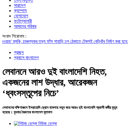
তথ্যপ্রযুক্তি
সারাদেশ
ক্যাম্পাস
যোগাযোগ
ফটোগ্যালারী
আমাদের পরিবার
সংবাদ শিরোনাম :
হুমকি, চাঞ্চল্যকর তথ্য ফাঁস
পাহাড়ি ঢল ঠেকাতে টেকসই বেড়িবাঁধ নির্মাণ করা হবে: ত্রাণমন্ত্
প্রচ্ছদ
প্রবাসে বাংলাদেশ
লেবাননে আরও দুই বাংলাদেশি নিহত,
একজনের লাশ উদ্ধার, আরেকজন
‘ধ্বংসস্তূপের নিচে’
লেবাননের দক্ষিণাঞ্চলে ইসরায়েলি ড্রোন হামলায় নতুন করে আরও দুই বাংলাদেশি প্রবাসী কর্মীর মৃত্যু
হয়েছে। বুধবার বৈরুতের বাংলাদেশ দূতাবাস
নিউজ ডেস্ক