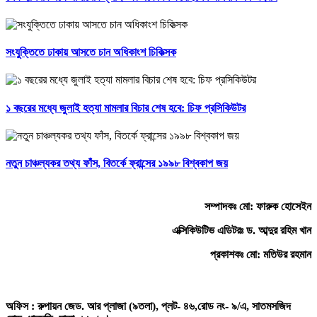
সংযুক্তিতে ঢাকায় আসতে চান অধিকাংশ চিকিত্সক
১ বছরের মধ্যে জুলাই হত্যা মামলার বিচার শেষ হবে: চিফ প্রসিকিউটর
নতুন চাঞ্চল্যকর তথ্য ফাঁস, বিতর্কে ফ্রান্সের ১৯৯৮ বিশ্বকাপ জয়
সম্পাদকঃ মো: ফারুক হোসেইন
এক্সিকিউটিভ এডিটরঃ ড. আব্দুর রহিম খান
প্রকাশকঃ মো: মতিউর রহমান
অফিস : রুপায়ন জেড. আর প্লাজা (৯তলা), প্লট- ৪৬,রোড নং- ৯/এ, সাতমসজিদ