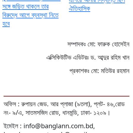
সঙ্গে জড়িত থাকলে তার
ঐতিহাসিক
বিরুদ্ধে আগে ব্যবস্থা নিতে
হবে
সম্পাদকঃ মো: ফারুক হোসেইন
এক্সিকিউটিভ এডিটরঃ ড. আব্দুর রহিম খান
প্রকাশকঃ মো: মতিউর রহমান
অফিস : রুপায়ন জেড. আর প্লাজা (৯তলা), প্লট- ৪৬,রোড
নং- ৯/এ, সাতমসজিদ রোড, ধানমন্ডি, ঢাকা- ১২০৯।
ইমেইল : info@banglann.com.bd,