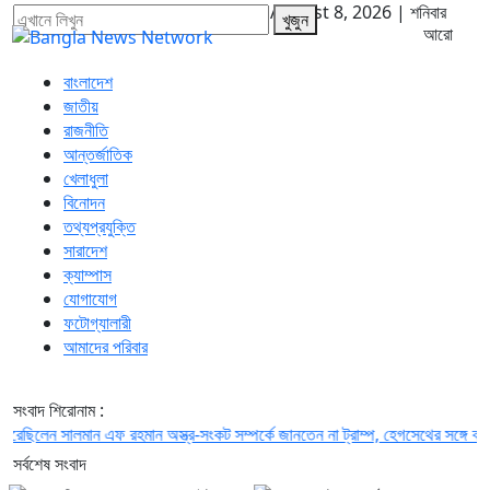
ঢাকা
২:২৬:৩ রাত
|
২৪ শ্রাবণ ১৪৩৩ বঙ্গাব্দ | August 8, 2026
|
শনিবার
খুজুন
আরো
বাংলাদেশ
জাতীয়
রাজনীতি
আন্তর্জাতিক
খেলাধুলা
বিনোদন
তথ্যপ্রযুক্তি
সারাদেশ
ক্যাম্পাস
যোগাযোগ
ফটোগ্যালারী
আমাদের পরিবার
সংবাদ শিরোনাম :
ছিলেন সালমান এফ রহমান
অস্ত্র-সংকট সম্পর্কে জানতেন না ট্রাম্প, হেগসেথের সঙ্গে বাগ্‌যুদ্ধে
সর্বশেষ সংবাদ