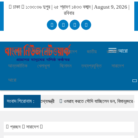
ঢাকা
১:৩৩:৩৬ দুপুর
|
২৫ শ্রাবণ ১৪৩৩ বঙ্গাব্দ | August 9, 2026
|
রবিবার
আরো
প্রচ্ছদ
সর্বশেষ নিউজ
বাংলাদেশ
জাতীয়
রাজনীতি
আন্তর্জাতিক
খেলাধুলা
বিনোদন
তথ্যপ্রযুক্তি
সারাদেশ
আরো
সংবাদ শিরোনাম :
 হতে হবে নিখুঁত: তথ্যমন্ত্রী
ওমরাহ করতে সৌদি যাচ্ছিলেন ডন, বিমানবন্দরে গ্রেপ্তা
প্রচ্ছদ
সারাদেশ