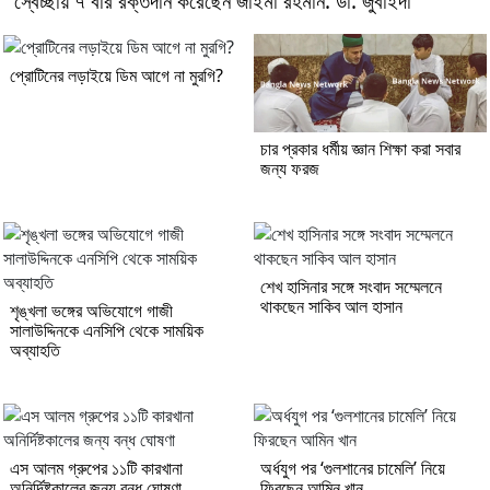
স্বেচ্ছায় ৭ বার রক্তদান করেছেন জাইমা রহমান: ডা. জুবাইদা
প্রোটিনের লড়াইয়ে ডিম আগে না মুরগি?
চার প্রকার ধর্মীয় জ্ঞান শিক্ষা করা সবার
জন্য ফরজ
শেখ হাসিনার সঙ্গে সংবাদ সম্মেলনে
থাকছেন সাকিব আল হাসান
শৃঙ্খলা ভঙ্গের অভিযোগে গাজী
সালাউদ্দিনকে এনসিপি থেকে সাময়িক
অব্যাহতি
এস আলম গ্রুপের ১১টি কারখানা
অর্ধযুগ পর ‘গুলশানের চামেলি’ নিয়ে
অনির্দিষ্টকালের জন্য বন্ধ ঘোষণা
ফিরছেন আমিন খান