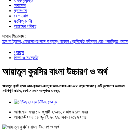
তথ্যপ্রযুক্তি
সারাদেশ
ক্যাম্পাস
যোগাযোগ
ফটোগ্যালারী
আমাদের পরিবার
সংবাদ শিরোনাম :
ট্রাম্প, হেগসেথের সঙ্গে বাগ্‌যুদ্ধে জড়ান প্রেসিডেন্ট
নদীদূষণ রোধে সমন্বিত পদক্ষেপ গ্রহণে
প্রচ্ছদ
শিক্ষা ও সংস্কৃতি
আয়াতুল কুরসির বাংলা উচ্চারণ ও অর্থ
আয়াতুল কুরসি হলো আল-কুরআন-এর সূরা আল-বাকারা-এর ২৫৫ নম্বর আয়াত। এটি কুরআনের অন্যতম
মর্যাদাপূর্ণ আয়াত, যেখানে মহান আল্লাহর একত্ব,
নিউজ ডেস্ক
আপলোড সময় : ৮ জুলাই ২০২৬, সকাল ৯:৪৭ সময়
আপডেট সময় : ৮ জুলাই ২০২৬, সকাল ৯:৪৭ সময়