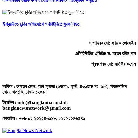
এআইইউবি ওয়ার্ল্ড কাপ ২০২৬-এর জমকালো উদ্বোধন অনুষ্ঠিত
ঈশ্বরদীতে চুরির অভিযোগে গণপিটুনিতে যুবক নিহত
সম্পাদকঃ মো: ফারুক হোসেইন
এক্সিকিউটিভ এডিটরঃ ড. আব্দুর রহিম খান
প্রকাশকঃ মো: মতিউর রহমান
অফিস : রুপায়ন জেড. আর প্লাজা (৯তলা), প্লট- ৪৬,রোড নং- ৯/এ, সাতমসজিদ
রোড, ধানমন্ডি, ঢাকা- ১২০৯।
ইমেইল : info@banglann.com.bd,
banglanewsnetwork@gmail.com
মোবাইল : +৮৮ ০২ ২২২২৪৬৯১৮, ০২২২২২৪৬৪৪৯