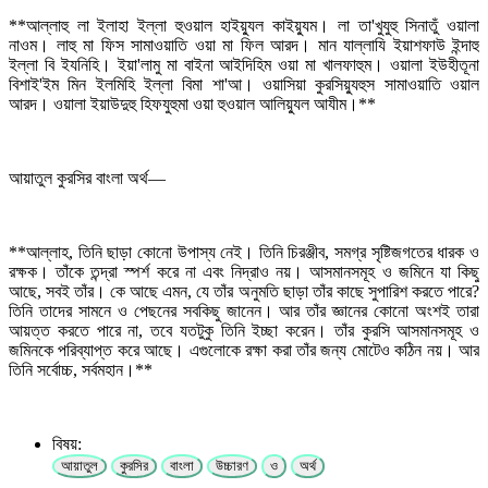
**আল্লাহু লা ইলাহা ইল্লা হুওয়াল হাইয়্যুল কাইয়্যুম। লা তা'খুযুহু সিনাতুঁ ওয়ালা
নাওম। লাহু মা ফিস সামাওয়াতি ওয়া মা ফিল আরদ। মান যাল্লাযি ইয়াশফাউ ইন্দাহু
ইল্লা বি ইযনিহি। ইয়া'লামু মা বাইনা আইদিহিম ওয়া মা খালফাহুম। ওয়ালা ইউহীতূনা
বিশাই'ইম মিন ইলমিহি ইল্লা বিমা শা'আ। ওয়াসিয়া কুরসিয়্যুহুস সামাওয়াতি ওয়াল
আরদ। ওয়ালা ইয়াউদুহু হিফযুহুমা ওয়া হুওয়াল আলিয়্যুল আযীম।**
আয়াতুল কুরসির বাংলা অর্থ—
**আল্লাহ, তিনি ছাড়া কোনো উপাস্য নেই। তিনি চিরঞ্জীব, সমগ্র সৃষ্টিজগতের ধারক ও
রক্ষক। তাঁকে তন্দ্রা স্পর্শ করে না এবং নিদ্রাও নয়। আসমানসমূহ ও জমিনে যা কিছু
আছে, সবই তাঁর। কে আছে এমন, যে তাঁর অনুমতি ছাড়া তাঁর কাছে সুপারিশ করতে পারে?
তিনি তাদের সামনে ও পেছনের সবকিছু জানেন। আর তাঁর জ্ঞানের কোনো অংশই তারা
আয়ত্ত করতে পারে না, তবে যতটুকু তিনি ইচ্ছা করেন। তাঁর কুরসি আসমানসমূহ ও
জমিনকে পরিব্যাপ্ত করে আছে। এগুলোকে রক্ষা করা তাঁর জন্য মোটেও কঠিন নয়। আর
তিনি সর্বোচ্চ, সর্বমহান।**
বিষয়:
আয়াতুল
কুরসির
বাংলা
উচ্চারণ
ও
অর্থ