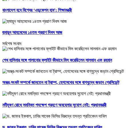
বাংলাদেশ হবে বিশ্বের ‘এডুকেশন হাব’: শিক্ষামন্ত্রী
হুমায়ূন আহমেদের ১৪তম প্রয়াণ দিবস আজ
সর্বশেষ সংবাদ
শেখ হাসিনার সঙ্গে পালানোর ফ্লাইট কীভাবে মিস করেছিলেন সালমান এফ রহমান
অস্ত্র-সংকট সম্পর্কে জানতেন না ট্রাম্প, হেগসেথের সঙ্গে বাগ্‌যুদ্ধে জড়ান প্রেসিডেন্ট
নদীদূষণ রোধে সমন্বিত পদক্ষেপ গ্রহণে অবহেলার সুযোগ নেই: প্রধানমন্ত্রী
ড. জাফর ইকবাল, ঢাবির সাবেক ভিসির বিরুদ্ধে তদন্ত প্রতিবেদন দাখিল