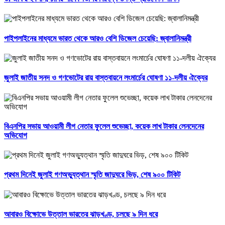
পাইপলাইনের মাধ্যমে ভারত থেকে আরও বেশি ডিজেল চেয়েছি: জ্বালানিমন্ত্রী
জুলাই জাতীয় সনদ ও গণভোটের রায় বাস্তবায়নে লংমার্চের ঘোষণা ১১-দলীয় ঐক্যের
বিএনপির সভায় আওয়ামী লীগ নেতার ফুলেল শুভেচ্ছা, কয়েক লাখ টাকার লেনদেনের
অভিযোগ
প্রথম দিনেই জুলাই গণঅভ্যুত্থান স্মৃতি জাদুঘরে ভিড়, শেষ ৯০০ টিকিট
আবারও বিক্ষোভে উত্তাল ভারতের ঝাড়খণ্ড, চলছে ৯ দিন ধরে