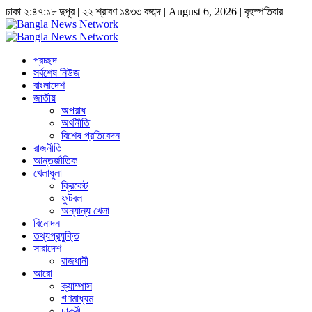
ঢাকা
২:৪৭:১৮ দুপুর
|
২২ শ্রাবণ ১৪৩৩ বঙ্গাব্দ | August 6, 2026
|
বৃহস্পতিবার
প্রচ্ছদ
সর্বশেষ নিউজ
বাংলাদেশ
জাতীয়
অপরাধ
অর্থনীতি
বিশেষ প্রতিবেদন
রাজনীতি
আন্তর্জাতিক
খেলাধুলা
ক্রিকেট
ফুটবল
অন্যান্য খেলা
বিনোদন
তথ্যপ্রযুক্তি
সারাদেশ
রাজধানী
আরো
ক্যাম্পাস
গণমাধ্যম
চাকুরী