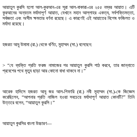
আয়াতুল কুরসি হলো আল-কুরআন-এর সূরা আল-বাকারা-এর ২৫৫ নম্বর আয়াত। এটি
কুরআনের অন্যতম মর্যাদাপূর্ণ আয়াত, যেখানে মহান আল্লাহর একত্ব, সর্বশক্তিমত্তা,
সর্বজ্ঞতা এবং অসীম ক্ষমতার বর্ণনা রয়েছে। এ কারণেই এই আয়াতের বিশেষ ফজিলত ও
মর্যাদা রয়েছে।
হজরত আবু উমামা (রা.) থেকে বর্ণিত, মুহাম্মদ (সা.) বলেছেন:
> “যে ব্যক্তি প্রতি ফরজ নামাজের পর আয়াতুল কুরসি পাঠ করবে, তার জান্নাতে
প্রবেশের পথে মৃত্যু ছাড়া আর কোনো বাধা থাকবে না।”
আরেক হাদিসে হজরত আবু জর আল-গিফারি (রা.) নবী মুহাম্মদ (সা.)-কে জিজ্ঞেস
করেছিলেন, “আপনার প্রতি নাজিল হওয়া সবচেয়ে মর্যাদাপূর্ণ আয়াত কোনটি?” তিনি
উত্তরে বলেন, “আয়াতুল কুরসি।”
আয়াতুল কুরসির বাংলা উচ্চারণ—