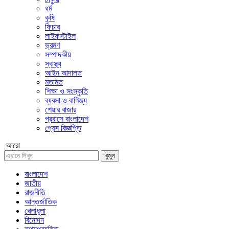
ধর্ম
কৃষি
ফিচার
লাইফস্টাইল
ভ্রমণ
সম্পাদকীয়
স্বাস্থ্য
আইন আদালত
মতামত
শিক্ষা ও সংস্কৃতি
ব্যবসা ও বাণিজ্য
শেয়ার বাজার
প্রবাসে বাংলাদেশ
প্রেস বিজ্ঞপ্তি
আরো
খুজুন
বাংলাদেশ
জাতীয়
রাজনীতি
আন্তর্জাতিক
খেলাধুলা
বিনোদন