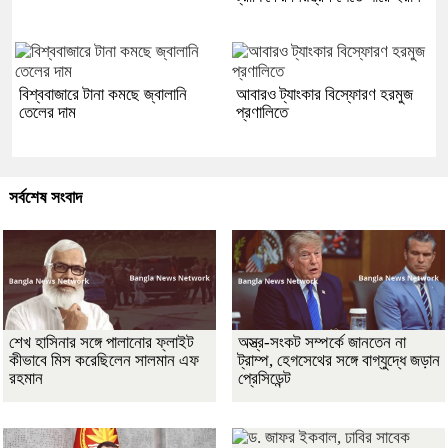
বিশ্ববাজারে টানা কমছে জ্বালানি
আবারও ট্যাংকার বিস্ফোরণ হরমুজ
তেলের দাম
প্রণালিতে
সর্বশেষ সংবাদ
শেখ হাসিনার সঙ্গে পালানোর ফ্লাইট
অস্ত্র-সংকট সম্পর্কে জানতেন না
কীভাবে মিস করেছিলেন সালমান এফ
ট্রাম্প, হেগসেথের সঙ্গে বাগ্‌যুদ্ধে জড়ান
রহমান
প্রেসিডেন্ট