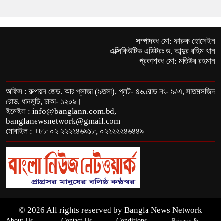
সম্পাদকঃ মো: ফারুক হোসেইন
এক্সিকিউটিভ এডিটরঃ ড. আব্দুর রহিম খান
প্রকাশকঃ মো: মতিউর রহমান
অফিস : রুপায়ন জেড. আর প্লাজা (৯তলা), প্লট- ৪৬,রোড নং- ৯/এ, সাতমসজিদ
রোড, ধানমন্ডি, ঢাকা- ১২০৯।
ইমেইল : info@banglann.com.bd,
banglanewsnetwork@gmail.com
মোবাইল : +৮৮ ০২ ২২২২৪৬৯১৮, ০২২২২২৪৬৪৪৯
© 2026 All rights reserved by Bangla News Network
About Us
Contact Us
Conditions
Privacy &