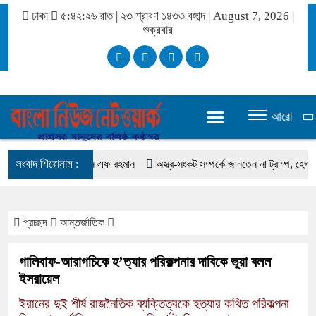
ঢাকা
৫:৪২:২৭ রাত
|
২৩ শ্রাবণ ১৪৩৩ বঙ্গাব্দ | August 7, 2026
|
শুক্রবার
আরো
সংবাদ শিরোনাম :
 মিস করেছিলেন সালমান এফ রহমান
অস্ত্র-সংকট সম্পর্কে জানতেন না ট্রাম্প, হেগসেথের সঙ্
প্রচ্ছদ
আন্তর্জাতিক
গালিবাফ-আরাগচিকে হ’ত্যার পরিকল্পনার দাবিকে ভুয়া বলল
ইসরায়েল
ইরানের দুই শীর্ষ রাজনৈতিক ব্যক্তিত্বকে হত্যার কথিত পরিকল্পনা