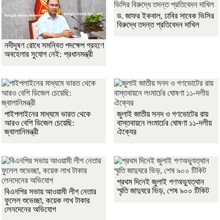
ড. জাফর ইকবাল, ঢাবির সাবেক ভিসির
বিরুদ্ধে তদন্ত প্রতিবেদন দাখিল
নদীদূষণ রোধে সমন্বিত পদক্ষেপ গ্রহণে
অবহেলার সুযোগ নেই: প্রধানমন্ত্রী
পাইপলাইনের মাধ্যমে ভারত থেকে
জুলাই জাতীয় সনদ ও গণভোটের রায়
আরও বেশি ডিজেল চেয়েছি:
বাস্তবায়নে লংমার্চের ঘোষণা ১১-দলীয়
জ্বালানিমন্ত্রী
ঐক্যের
প্রথম দিনেই জুলাই গণঅভ্যুত্থান
স্মৃতি জাদুঘরে ভিড়, শেষ ৯০০ টিকিট
বিএনপির সভায় আওয়ামী লীগ নেতার
ফুলেল শুভেচ্ছা, কয়েক লাখ টাকার
লেনদেনের অভিযোগ