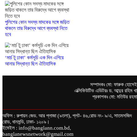
পুলিশের কোন সদস্য মাদকের সঙ্গে জড়িত
থাকলে তার বিরুদ্ধে আগে ব্যবস্থা নিতে
হবে
‘মার্চ টু ঢাকা’ কর্মসূচি এক দিন এগিয়ে
আনার সিদ্ধান্ত ছিল ঐতিহাসিক
সম্পাদকঃ মো: ফারুক হোসে
এক্সিকিউটিভ এডিটরঃ ড. আব্দুর রহিম খ
প্রকাশকঃ মো: মতিউর রহম
অফিস : রুপায়ন জেড. আর প্লাজা (৯তলা), প্লট- ৪৬,রোড নং- ৯/এ, সাতমসজিদ
রোড, ধানমন্ডি, ঢাকা- ১২০৯।
ইমেইল : info@banglann.com.bd,
banglanewsnetwork@gmail.com