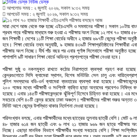
নিউজ ডেস্ক
আপলোড সময় : ২ জুলাই ২০২৬, সকাল ৯:৩২ সময়
আপডেট সময় : ২ জুলাই ২০২৬, সকাল ৯:৩২ সময়
সারা দেশে আজ থেকে শুরু হচ্ছে এইচএসসি ও সমমানের পরীক্ষা। সকাল ১০টায় বাং
প্রথম পত্র পরীক্ষার মাধ্যমে শুরু হওয়া এ পরীক্ষায় অংশ নিচ্ছে ১২ লাখ ৭০ হাজার ৫
জন শিক্ষার্থী। দেশের ১১টি শিক্ষা বোর্ডের অধীনে ২ হাজার ৬৯৭টি কেন্দ্রে পরীক্ষা অনুষ্ঠ
হবে। শিক্ষা বোর্ডের তথ্য অনুযায়ী, ৯ হাজার ৪৩৯টি শিক্ষাপ্রতিষ্ঠানের শিক্ষার্থীরা এব
পরীক্ষায় অংশ নিচ্ছে। দীর্ঘ পাঁচ বছর পর এবার পূর্ণাঙ্গ সিলেবাসে পরীক্ষা অনুষ্ঠিত হচ্ছ
পাশাপাশি ৯টি সাধারণ শিক্ষা বোর্ডে অভিন্ন প্রশ্নপত্রে পরীক্ষা নেওয়া হবে।
পরীক্ষা সুষ্ঠু ও নকলমুক্ত রাখতে কঠোর নিরাপত্তা ব্যবস্থা গ্রহণ করা হয়েছ
কেন্দ্রগুলোতে সিসি ক্যামেরা স্থাপন, বিশেষ মনিটরিং সেল চালু এবং দায়িত্বপ্রাপ
পুলিশ সদস্যদের বডি-ওর্ন ক্যামেরা ব্যবহারের ব্যবস্থা করা হয়েছে। পরীক্ষাকেন্দ্র
২০০ গজের মধ্যে পরীক্ষার্থী ও সংশ্লিষ্ট ব্যক্তি ছাড়া অন্যদের প্রবেশও নিষিদ্ধ ক
হয়েছে। এবার ১৪৫টি পরীক্ষাকেন্দ্রকে ঝুঁকিপূর্ণ হিসেবে চিহ্নিত করা হয়েছে। এর মধ্
সবচেয়ে বেশি ৪০টি কেন্দ্র রয়েছে ঢাকা অঞ্চলে। পরীক্ষার্থীদের পরীক্ষা শুরুর অন্তত 
মিনিট আগে কেন্দ্রে উপস্থিত থাকার নির্দেশনা দেওয়া হয়েছে।
পরিসংখ্যান বলছে, এবার পরীক্ষার্থীদের মধ্যে ছাত্রের তুলনায় ছাত্রী বেশি। মোট ৬ ল
৪৮ হাজার ৬১৪ জন ছাত্রী এবং ৬ লাখ ২১ হাজার ৯৬৯ জন ছাত্র পরীক্ষায় অ
নিচ্ছে। এছাড়া মানবিক বিভাগে পরীক্ষার্থীর সংখ্যা সবচেয়ে বেশি। শিক্ষা সংশ্লিষ্টদ
উদ্বেগের একটি বড় বিষয় হলো শিক্ষার্থী ঝরে পড়ার হার। তথ্য অনুযায়ী, দুই বছর আ