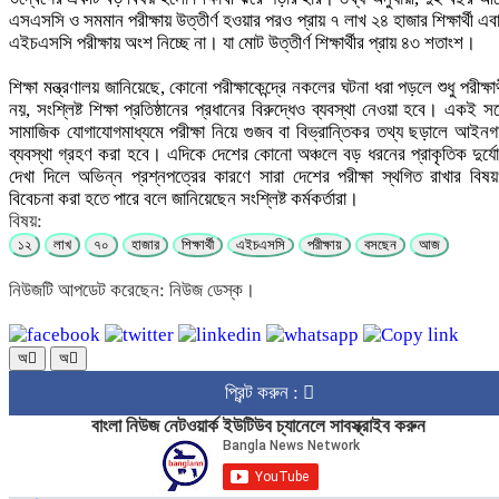
এসএসসি ও সমমান পরীক্ষায় উত্তীর্ণ হওয়ার পরও প্রায় ৭ লাখ ২৪ হাজার শিক্ষার্থী এব
এইচএসসি পরীক্ষায় অংশ নিচ্ছে না। যা মোট উত্তীর্ণ শিক্ষার্থীর প্রায় ৪৩ শতাংশ।
শিক্ষা মন্ত্রণালয় জানিয়েছে, কোনো পরীক্ষাকেন্দ্রে নকলের ঘটনা ধরা পড়লে শুধু পরীক্ষার্
নয়, সংশ্লিষ্ট শিক্ষা প্রতিষ্ঠানের প্রধানের বিরুদ্ধেও ব্যবস্থা নেওয়া হবে। একই সঙ্
সামাজিক যোগাযোগমাধ্যমে পরীক্ষা নিয়ে গুজব বা বিভ্রান্তিকর তথ্য ছড়ালে আইন
ব্যবস্থা গ্রহণ করা হবে। এদিকে দেশের কোনো অঞ্চলে বড় ধরনের প্রাকৃতিক দুর্য
দেখা দিলে অভিন্ন প্রশ্নপত্রের কারণে সারা দেশের পরীক্ষা স্থগিত রাখার বিষ
বিবেচনা করা হতে পারে বলে জানিয়েছেন সংশ্লিষ্ট কর্মকর্তারা।
বিষয়:
১২
লাখ
৭০
হাজার
শিক্ষার্থী
এইচএসসি
পরীক্ষায়
বসছেন
আজ
নিউজটি আপডেট করেছেন: নিউজ ডেস্ক।
অ
অ
প্রিন্ট করুন :
বাংলা নিউজ নেটওয়ার্ক ইউটিউব চ্যানেলে সাবস্ক্রাইব করুন