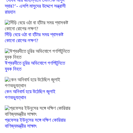
‘দোযখ আর জাহান্নামে তফাৎ কি মাসুদ
স্যার?’- এসপি মাসুদের উদ্দেশে সন্ত্রাসী
রায়হান
সিঁড়ি বেয়ে ওঠা বা হাঁটার সময় শ্বাসকষ্ট
কোনো রোগের লক্ষণ?
ঈশ্বরদীতে চুরির অভিযোগে গণপিটুনিতে
যুবক নিহত
কেন অনিবার্য হয়ে উঠেছিল জুলাই
গণঅভ্যুত্থান
প্রফেসর ইউনূসের সঙ্গে দক্ষিণ কোরিয়ার
বাণিজ্যমন্ত্রীর সাক্ষাৎ