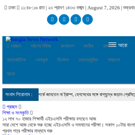
ঢাকা
১১:৪৮:১৭ রাত
|
২৩ শ্রাবণ ১৪৩৩ বঙ্গাব্দ | August 7, 2026
|
শুক্রবা
আরো
প্রচ্ছদ
সর্বশেষ নিউজ
বাংলাদেশ
জাতীয়
রাজনীতি
আন্তর্জাতিক
খেলাধুলা
বিনোদন
তথ্যপ্রযুক্তি
সারাদেশ
আরো
সংবাদ শিরোনাম :
অস্ত্র-সংকট সম্পর্কে জানতেন না ট্রাম্প, হেগসেথের সঙ্গে বাগ্‌যুদ্ধে জড়ান প্রেসিডেন্ট
প্রচ্ছদ
শিক্ষা ও সংস্কৃতি
১২ লাখ ৭০ হাজার শিক্ষার্থী এইচএসসি পরীক্ষায় বসছেন আজ
সারা দেশে আজ থেকে শুরু হচ্ছে এইচএসসি ও সমমানের পরীক্ষা। সকাল ১০টায় বাংলা
প্রথম পত্র পরীক্ষার মাধ্যমে শুরু