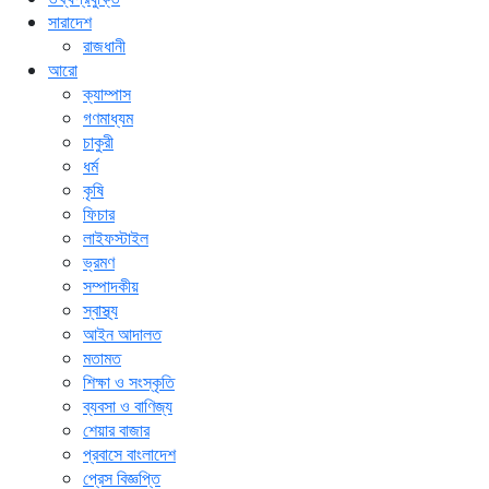
সারাদেশ
রাজধানী
আরো
ক্যাম্পাস
গণমাধ্যম
চাকুরী
ধর্ম
কৃষি
ফিচার
লাইফস্টাইল
ভ্রমণ
সম্পাদকীয়
স্বাস্থ্য
আইন আদালত
মতামত
শিক্ষা ও সংস্কৃতি
ব্যবসা ও বাণিজ্য
শেয়ার বাজার
প্রবাসে বাংলাদেশ
প্রেস বিজ্ঞপ্তি