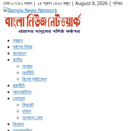
ঢাকা
৮:৭:৪৩ সকাল
|
২৪ শ্রাবণ ১৪৩৩ বঙ্গাব্দ | August 8, 2026
|
শনিবার
প্রচ্ছদ
সর্বশেষ নিউজ
বাংলাদেশ
জাতীয়
অপরাধ
অর্থনীতি
বিশেষ প্রতিবেদন
রাজনীতি
আন্তর্জাতিক
খেলাধুলা
ক্রিকেট
ফুটবল
অন্যান্য খেলা
বিনোদন
তথ্যপ্রযুক্তি