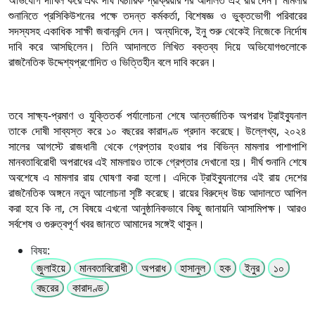
শুনানিতে প্রসিকিউশনের পক্ষে তদন্ত কর্মকর্তা, বিশেষজ্ঞ ও ভুক্তভোগী পরিবারের
সদস্যসহ একাধিক সাক্ষী জবানবন্দি দেন। অন্যদিকে, ইনু শুরু থেকেই নিজেকে নির্দোষ
দাবি করে আসছিলেন। তিনি আদালতে লিখিত বক্তব্য দিয়ে অভিযোগগুলোকে
রাজনৈতিক উদ্দেশ্যপ্রণোদিত ও ভিত্তিহীন বলে দাবি করেন।
তবে সাক্ষ্য-প্রমাণ ও যুক্তিতর্ক পর্যালোচনা শেষে আন্তর্জাতিক অপরাধ ট্রাইব্যুনাল
তাকে দোষী সাব্যস্ত করে ১০ বছরের কারাদণ্ড প্রদান করেছে। উল্লেখ্য, ২০২৪
সালের আগস্টে রাজধানী থেকে গ্রেপ্তার হওয়ার পর বিভিন্ন মামলার পাশাপাশি
মানবতাবিরোধী অপরাধের এই মামলায়ও তাকে গ্রেপ্তার দেখানো হয়। দীর্ঘ শুনানি শেষে
অবশেষে এ মামলার রায় ঘোষণা করা হলো। এদিকে ট্রাইব্যুনালের এই রায় দেশের
রাজনৈতিক অঙ্গনে নতুন আলোচনা সৃষ্টি করেছে। রায়ের বিরুদ্ধে উচ্চ আদালতে আপিল
করা হবে কি না, সে বিষয়ে এখনো আনুষ্ঠানিকভাবে কিছু জানায়নি আসামিপক্ষ। আরও
সর্বশেষ ও গুরুত্বপূর্ণ খবর জানতে আমাদের সঙ্গেই থাকুন।
বিষয়:
জুলাইয়ে
মানবতাবিরোধী
অপরাধ
হাসানুল
হক
ইনুর
১০
বছরের
কারাদণ্ড