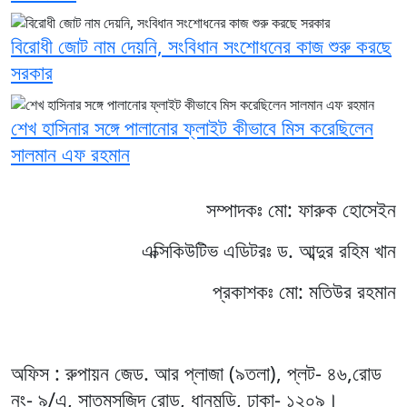
বিরোধী জোট নাম দেয়নি, সংবিধান সংশোধনের কাজ শুরু করছে
সরকার
শেখ হাসিনার সঙ্গে পালানোর ফ্লাইট কীভাবে মিস করেছিলেন
সালমান এফ রহমান
সম্পাদকঃ মো: ফারুক হোসেইন
এক্সিকিউটিভ এডিটরঃ ড. আব্দুর রহিম খান
প্রকাশকঃ মো: মতিউর রহমান
অফিস : রুপায়ন জেড. আর প্লাজা (৯তলা), প্লট- ৪৬,রোড
নং- ৯/এ, সাতমসজিদ রোড, ধানমন্ডি, ঢাকা- ১২০৯।