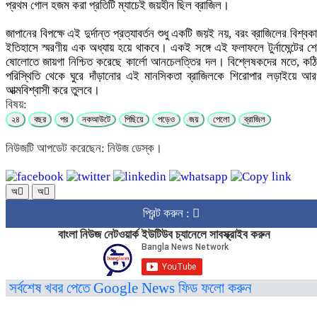
প্রথম গোল হজম করা প্রতিটি ম্যাচেই জয়হীন ছিল ব্রাজিল।
জাপানের বিপক্ষে এই দুর্দান্ত প্রত্যাবর্তন শুধু একটি জয়ই নয়, বরং ব্রাজিলের বিশ্বক
ইতিহাসে স্মরণীয় এক অধ্যায় হয়ে থাকবে। একই সঙ্গে এই ফলাফলে টুর্নামেন্টের শ
ষোলোতে জায়গা নিশ্চিত করেছে কার্লো আনচেলত্তির দল। বিশ্লেষকদের মতে, কঠ
পরিস্থিতি থেকে ঘুরে দাঁড়ানোর এই মানসিকতা ব্রাজিলকে শিরোপার লড়াইয়ে আ
আত্মবিশ্বাসী করে তুলবে।
বিষয়:
২৪
বছর
পর
নকআউটে
পিছিয়ে
পড়েও
জয়
পেলো
ব্রাজিল
নিউজটি আপডেট করেছেন: নিউজ ডেস্ক।
অ
অ
প্রিন্ট করুন :
বাংলা নিউজ নেটওয়ার্ক ইউটিউব চ্যানেলে সাবস্ক্রাইব করুন
সর্বশেষ খবর পেতে Google News ফিড ফলো করুন