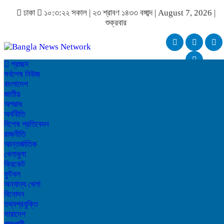
ঢাকা
১০:৩:২২ সকাল
|
২৩ শ্রাবণ ১৪৩৩ বঙ্গাব্দ | August 7, 2026
|
শুক্রবার
প্রচ্ছদ
সর্বশেষ নিউজ
বাংলাদেশ
জাতীয়
অপরাধ
অর্থনীতি
বিশেষ প্রতিবেদন
রাজনীতি
আন্তর্জাতিক
খেলাধুলা
ক্রিকেট
ফুটবল
অন্যান্য খেলা
বিনোদন
তথ্যপ্রযুক্তি
সারাদেশ