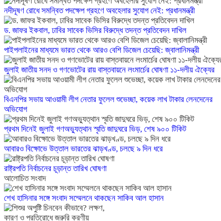
নদীদূষণ রোধে সমন্বিত পদক্ষেপ গ্রহণে অবহেলার সুযোগ নেই: প্রধানমন্ত্রী
ড. জাফর ইকবাল, ঢাবির সাবেক ভিসির বিরুদ্ধে তদন্ত প্রতিবেদন দাখিল
পাইপলাইনের মাধ্যমে ভারত থেকে আরও বেশি ডিজেল চেয়েছি: জ্বালানিমন্ত্রী
জুলাই জাতীয় সনদ ও গণভোটের রায় বাস্তবায়নে লংমার্চের ঘোষণা ১১-দলীয় ঐক্যের
বিএনপির সভায় আওয়ামী লীগ নেতার ফুলেল শুভেচ্ছা, কয়েক লাখ টাকার লেনদেনের
অভিযোগ
প্রথম দিনেই জুলাই গণঅভ্যুত্থান স্মৃতি জাদুঘরে ভিড়, শেষ ৯০০ টিকিট
আবারও বিক্ষোভে উত্তাল ভারতের ঝাড়খণ্ড, চলছে ৯ দিন ধরে
রাষ্ট্রপতি নির্বাচনের চূড়ান্ত তারিখ ঘোষণা
আলোচিত সংবাদ
শেখ হাসিনার সঙ্গে সংবাদ সম্মেলনে থাকছেন সাকিব আল হাসান