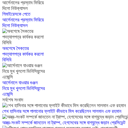
গিমাইরেসকে পেতে
আর্সেনালের প্রস্তাব ফিরিয়ে
দিলো নিউক্যাসল
অবশেষে সৈকতের
পদত্যাগপত্র কার্যকর করলো
বিসিবি
আর্সেনালে যাওয়ার গুঞ্জন
নিয়ে মুখ খুললো ভিনিসিয়ুসের
এজেন্সি
সর্বশেষ সংবাদ
শেখ হাসিনার সঙ্গে পালানোর ফ্লাইট কীভাবে মিস করেছিলেন সালমান এফ রহমান
অস্ত্র-সংকট সম্পর্কে জানতেন না ট্রাম্প, হেগসেথের সঙ্গে বাগ্‌যুদ্ধে জড়ান প্রেসিডেন্ট