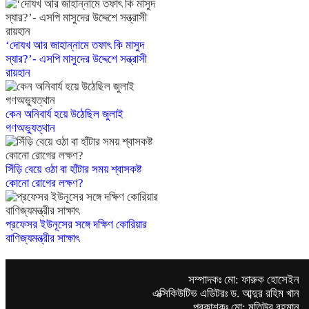
‘দোযখ আর জাহান্নামে তফাৎ কি মাসুদ
স্যার?’- এসপি মাসুদের উদ্দেশে সন্ত্রাসী
রায়হান
কেন অনিবার্য হয়ে উঠেছিল জুলাই
গণঅভ্যুত্থান
সিঁড়ি বেয়ে ওঠা বা হাঁটার সময় শ্বাসকষ্ট
কোনো রোগের লক্ষণ?
প্রফেসর ইউনূসের সঙ্গে দক্ষিণ কোরিয়ার
বাণিজ্যমন্ত্রীর সাক্ষাৎ
সম্পাদকঃ মো: ফারুক হোসেইন
এক্সিকিউটিভ এডিটরঃ ড. আব্দুর রহিম খান
প্রকাশকঃ মো: মতিউর রহমান