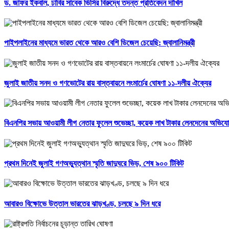
ড. জাফর ইকবাল, ঢাবির সাবেক ভিসির বিরুদ্ধে তদন্ত প্রতিবেদন দাখিল
পাইপলাইনের মাধ্যমে ভারত থেকে আরও বেশি ডিজেল চেয়েছি: জ্বালানিমন্ত্রী
জুলাই জাতীয় সনদ ও গণভোটের রায় বাস্তবায়নে লংমার্চের ঘোষণা ১১-দলীয় ঐক্যের
বিএনপির সভায় আওয়ামী লীগ নেতার ফুলেল শুভেচ্ছা, কয়েক লাখ টাকার লেনদেনের অভিয
প্রথম দিনেই জুলাই গণঅভ্যুত্থান স্মৃতি জাদুঘরে ভিড়, শেষ ৯০০ টিকিট
আবারও বিক্ষোভে উত্তাল ভারতের ঝাড়খণ্ড, চলছে ৯ দিন ধরে