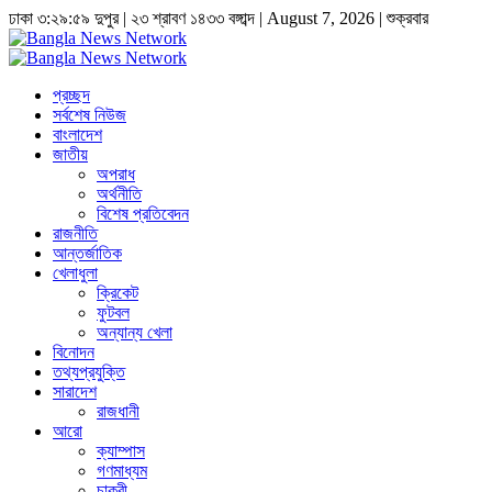
ঢাকা
৩:৩০:০ দুপুর
|
২৩ শ্রাবণ ১৪৩৩ বঙ্গাব্দ | August 7, 2026
|
শুক্রবার
প্রচ্ছদ
সর্বশেষ নিউজ
বাংলাদেশ
জাতীয়
অপরাধ
অর্থনীতি
বিশেষ প্রতিবেদন
রাজনীতি
আন্তর্জাতিক
খেলাধুলা
ক্রিকেট
ফুটবল
অন্যান্য খেলা
বিনোদন
তথ্যপ্রযুক্তি
সারাদেশ
রাজধানী
আরো
ক্যাম্পাস
গণমাধ্যম
চাকুরী