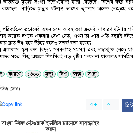
তিরিক্ত মৃত্যুর সংখ্যা উল্লেখযোগ্য হারে বেড়েছে। বিশেষ করে বয়স্
যে রয়েছেন। বাড়িতে মৃত্যুর ঘটনাও আগের তুলনায় অনেক বেড়েছে ব
ু পরিবর্তনের প্রভাবেই এমন চরম আবহাওয়া ক্রমেই সাধারণ ঘটনায় পর
বাহ কয়েক দশকে একবার দেখা যেত, এখন তা প্রায় প্রতি বছরই ঘট
ুলনায় দ্রুত উষ্ণ হয়ে উঠছে বলেও সতর্ক করা হয়েছে।
লাকায় স্কুল বন্ধ, বিদ্যুৎ সরবরাহে সমস্যা এবং স্বাস্থ্যঝুঁকি বেড়ে 
দের মতে, কিছু অঞ্চলে শিগগিরই ঝড়-বৃষ্টির সম্ভাবনা থাকলেও সামগ্রি
িত
কারণে
১৩০০
মৃত্যু
বিশ্ব
স্বাস্থ্য
সংস্থা
িউজ ডেস্ক।
অ
অ
প্রি
বাংলা নিউজ নেটওয়ার্ক ইউটিউব চ্যানেলে সাবস্ক্রাইব
করুন