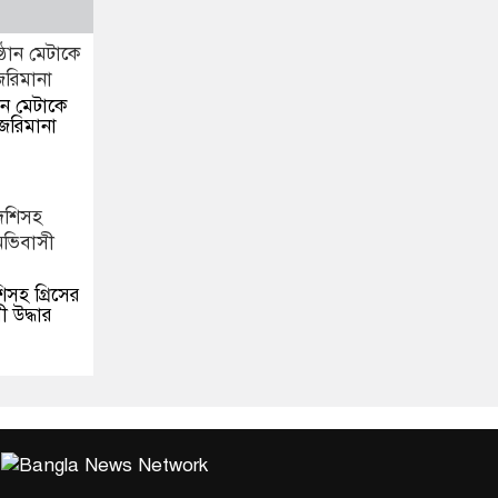
ঠান মেটাকে
জরিমানা
িসহ গ্রিসের
 উদ্ধার