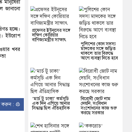
ক মানুষেরা
লে জানানো
িণত হচ্ছে।
প্রফেসর ইউনূসের সঙ্গে
দক্ষিণ কোরিয়ার
ছে। ইউরোপ
বাণিজ্যমন্ত্রীর সাক্ষাৎ
পুলিশের কোন সদস্য
মাদকের সঙ্গে জড়িত
যাওয়ার খবর
থাকলে তার বিরুদ্ধে
কভা
আগে ব্যবস্থা নিতে হবে
‘মার্চ টু ঢাকা’ কর্মসূচি
বিরোধী জোট নাম
এক দিন এগিয়ে আনার
দেয়নি, সংবিধান
ন্ট করুন :
সিদ্ধান্ত ছিল ঐতিহাসিক
সংশোধনের কাজ শুরু
করছে সরকার