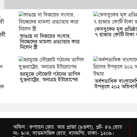
ফেসবুকের মূল প্রতিষ্
ারী
৭ হাজার কোটি টাকা 
ভাঙছে না বিজয়ের সংসার,
বিচ্ছেদের মামলা প্রত্যাহার করে
নিলেন স্ত্রী
হরমুজে নৌজোট গঠনের তাগিদ
যুক্তরাষ্ট্রের, অনাগ্রহ ইউরোপের
অর্ধশতাধিক বাংলাদেশ
েন
উপকূলে ২০২ অভিবাসী
অফিস : রুপায়ন জেড. আর প্লাজা (৯তলা), প্লট- ৪৬,রোড
নং- ৯/এ, সাতমসজিদ রোড, ধানমন্ডি, ঢাকা- ১২০৯।