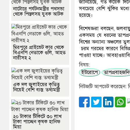
জানিয়েছে, গত কয়েক দিনে অ
সবচেয়ে বেশি ঝুঁকির মধ্
নাটোরে পর্যটনমন্ত্রীর পথসভা
থেকে পিস্তলসহ যুবক আটক
হয়েছে।
বিশেষজ্ঞরা বলছেন, জলবায়
একসময় যে ধরনের তাপপ্র
বিশ্বের অন্যান্য অঞ্চলের ত
মিরপুরে প্রাইভেট কার থেকে
চরম গরমের কারণে বিভিন্ন এ
বিএনপি নেতাকে গুলি, আহত
পাওয়া যাচ্ছে। আবহাওয়াবিদ
নারীসহ ২
বিষয়:
ইউরোপে
তাপপ্রবাহজন
এক দল জুলাইয়ের কৃতিত্ব
নিউজটি আপডেট করেছেন: ন
নিয়েই বেশি ব্যস্ত: তথ্যমন্ত্রী
২০ টাকার টিকিটে ৩০ লাখ
টাকা পাচ্ছেন কৃষক হানিফ
মিয়া