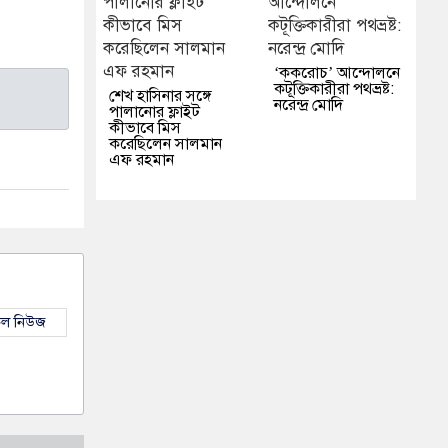
‘ককরোচ’ আন্দোলনে
কটূক্তিকারীরা পথভ্রষ্ট:
শেখ হাসিনার সঙ্গে
নরেন্দ্র মোদি
পালানোর ফ্লাইট
কীভাবে মিস
করেছিলেন সালমান
এফ রহমান
কল নিউজ