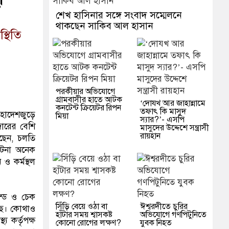
শেখ হাসিনার সঙ্গে সংবাদ সম্মেলনে
থাকছেন সাকিব আল হাসান
্থিতি
পরকীয়ার অভিযোগে
গ্রামবাসীর হাতে আটক
‘দোযখ আর জাহান্নামে
কনটেন্ট ক্রিয়েটর রিপন
তফাৎ কি মাসুদ
মহাদেশজুড়ে
মিয়া
স্যার?’- এসপি
জারের বেশি
মাসুদের উদ্দেশে সন্ত্রাসী
রায়হান
য়েছেন, চলতি
 ঘটনা অনেক
ও কর্মস্থল
ান্ড ও চেক
সিঁড়ি বেয়ে ওঠা বা
ঈশ্বরদীতে চুরির
ঠেছে। কোথাও
হাঁটার সময় শ্বাসকষ্ট
অভিযোগে গণপিটুনিতে
য কর্তৃপক্ষ
কোনো রোগের লক্ষণ?
যুবক নিহত