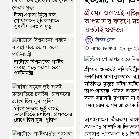
গ্রীষ্মের শুরুতেই নজ
টাকা-পয়সা নিয়ে দ্বন্দ্ব,
তাপমাত্রার কারণে ম
গোয়ালন্দে ছুরিকাঘাতে
যুবলীগ নেতার মৃত্যু
এতটাই গুরুতর
নিউজ ডেস্ক
আপলোড সময় : ২৯ জুন ২০২
নাটোরে বিশ্বমানের পর্যটন
ব্যবস্থা গড়ে তোলা হবে:
গ্রীষ্মের শুরুতেই নজিরবিহ
পর্যটনমন্ত্রী
জনজীবন মারাত্মকভাবে ব্যা
অতিরিক্ত মৃত্যুর ঘটনা ঘটেছে
তাপপ্রবাহকে ‘নীরব ঘাতক’
সময় সরাসরি দৃশ্যমান না হ
এমন চরম তাপমাত্রা মোকা
ফাঁকা সড়কে দুই বাসই
দ্রুতগতিতে চলছিল, চালকদের
তাপপ্রবাহের তীব্রতায় এক
চোখে ছিল ঘুম: পুলিশ
প্রজাতন্ত্রে সাম্প্রতিক দি
কোথাও তাপমাত্রা ৪১ ডিগ্রি 