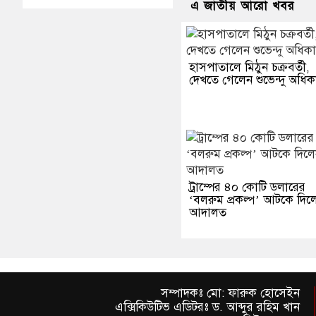
এ জাতীয় আরো খবর
হাসপাতালে মিঠুন চক্রবর্তী,
দেখতে গেলেন শুভেন্দু অধিক
ট্রাম্পের ৪০ কোটি ডলারের
‘বলরুম প্রকল্প’ আটকে দিল
আদালত
সম্পাদকঃ মো: ফারুক হোসেইন
এক্সিকিউটিভ এডিটরঃ ড. আব্দুর রহিম খান