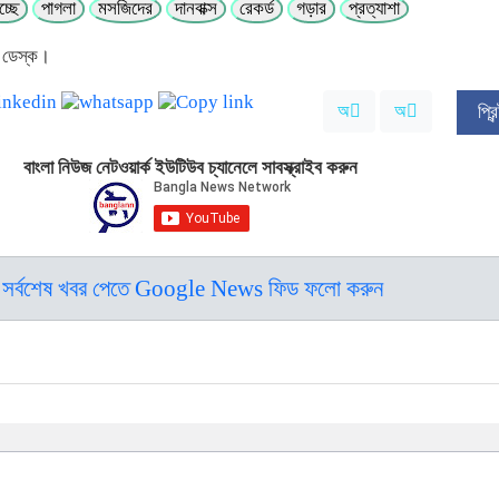
চ্ছে
পাগলা
মসজিদের
দানবাক্স
রেকর্ড
গড়ার
প্রত্যাশা
 ডেস্ক।
অ
অ
প্র
বাংলা নিউজ নেটওয়ার্ক ইউটিউব চ্যানেলে সাবস্ক্রাইব করুন
সর্বশেষ খবর পেতে Google News ফিড ফলো করুন