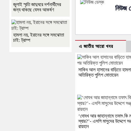
জুলাই স্মৃতি জাদুঘরে দর্শনার্থীদের
নিউজ ড
জন্য থাকছে যেসব আকর্ষণ
হামলা নয়, ইরানের সঙ্গে সমঝোতা
চাই: ট্রাম্প
এ জাতীয় আরো খবর
সাকিব আল হাসানের বাড়িতে হামল
অতিরিক্ত পুলিশ মোতায়েন
‘দোযখ আর জাহান্নামে তফাৎ কি ম
স্যার?’- এসপি মাসুদের উদ্দেশে সন্ত
রায়হান