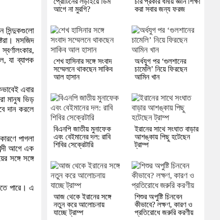
প্রোটিনের লড়াইয়ে ডিম
চার প্রকার ধর্মীয় জ্ঞান শিক্ষা
আগে না মুরগি?
করা সবার জন্য ফরজ
ে সিন্দুকগুলো
ষ্টরা। মসজিদ
স্বর্ণালংকার,
ল, যা ব্যাপক
শেখ হাসিনার সঙ্গে সংবাদ
অর্ধযুগ পর ‘গুলশানের
সম্মেলনে থাকছেন সাকিব
চামেলি’ নিয়ে ফিরছেন
আল হাসান
আমিন খান
িকভাবেই এবার
রো মানুষ ভিড়
াবে দান করলে
বিএনপি জাতীয় মুনাফেক
ইরানের সাথে সংঘাত বাড়ার
এবং বেইমানের দল: রাবি
আশঙ্কায় পিছু হটেছেন
ব কারণে পাগলা
শিবির সেক্রেটারি
ট্রাম্প
াব্দী আগে এক
 সঙ্গে সঙ্গে
চলতে পারে। এ
আজ থেকে ইরানের সঙ্গে
শিশুর অপুষ্টি চিনবেন
নতুন করে আলোচনায়
কীভাবে? লক্ষণ, কারণ ও
যাচ্ছে ট্রাম্প
প্রতিরোধে জরুরি করণীয়