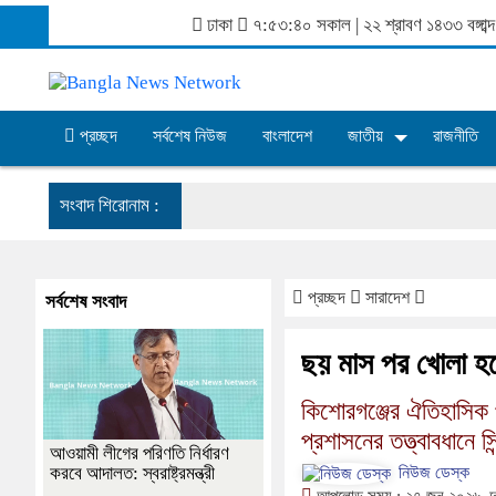
ঢাকা
৭:৫৩:৪০ সকাল
|
২২ শ্রাবণ ১৪৩৩ বঙ্গা
প্রচ্ছদ
সর্বশেষ নিউজ
বাংলাদেশ
জাতীয়
রাজনীতি
সংবাদ শিরোনাম :
প্রচ্ছদ
সারাদেশ
সর্বশেষ সংবাদ
ছয় মাস পর খোলা হচ্
কিশোরগঞ্জের ঐতিহাসিক 
প্রশাসনের তত্ত্বাবধানে স
আওয়ামী লীগের পরিণতি নির্ধারণ
করবে আদালত: স্বরাষ্ট্রমন্ত্রী
নিউজ ডেস্ক