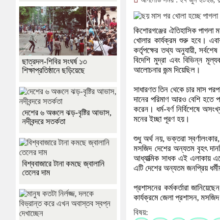
আপলোড সময় : ২৭ জুন ২০২৬, দু
কিশোরগঞ্জের ঐতিহাসিক পাগলা মসজ
খোলার কার্যক্রম শুরু হবে। এব
কর্তৃপক্ষের তথ্য অনুযায়ী, সর্ব
বিদেশি মুদ্রা এবং বিভিন্ন মূ
ছাত্রদল-শিবির সংঘর্ষ ১৩
আলোচনার জন্ম দিয়েছিল।
শিক্ষাপ্রতিষ্ঠানে ছড়িয়েছে
সাধারণত তিন থেকে চার মাস পরপ
দানের পরিমাণ আরও বেশি হতে পা
করেন। ধর্ম-বর্ণ নির্বিশেষে অস
দেশের ৬ অঞ্চলে ঝড়-বৃষ্টির আভাস,
মনের ইচ্ছা পূরণ হয়।
নদীবন্দরে সতর্কতা
শুধু অর্থ নয়, ভক্তরা স্বর্ণালংক
মসজিদ দেশের অন্যতম বৃহৎ দানভ
আধ্যাত্মিক সাধক এই এলাকায় এসে
বিশ্ববাজারে টানা কমছে জ্বালানি
এটি দেশের অন্যতম জনপ্রিয় ধর্মী
তেলের দাম
প্রশাসনের কর্মকর্তারা জানিয়েছ
কার্যক্রমে জেলা প্রশাসন, মসজিদ 
বিষয়: