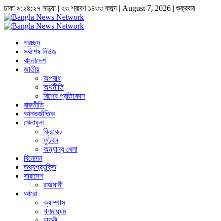
ঢাকা
৯:২৪:২৮ সন্ধ্যা
|
২৩ শ্রাবণ ১৪৩৩ বঙ্গাব্দ | August 7, 2026
|
শুক্রবার
প্রচ্ছদ
সর্বশেষ নিউজ
বাংলাদেশ
জাতীয়
অপরাধ
অর্থনীতি
বিশেষ প্রতিবেদন
রাজনীতি
আন্তর্জাতিক
খেলাধুলা
ক্রিকেট
ফুটবল
অন্যান্য খেলা
বিনোদন
তথ্যপ্রযুক্তি
সারাদেশ
রাজধানী
আরো
ক্যাম্পাস
গণমাধ্যম
চাকুরী