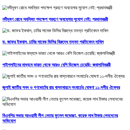
নদীদূষণ রোধে সমন্বিত পদক্ষেপ গ্রহণে অবহেলার সুযোগ নেই: প্রধানমন্ত্রী
ড. জাফর ইকবাল, ঢাবির সাবেক ভিসির বিরুদ্ধে তদন্ত প্রতিবেদন দাখিল
পাইপলাইনের মাধ্যমে ভারত থেকে আরও বেশি ডিজেল চেয়েছি: জ্বালানিমন্ত্রী
জুলাই জাতীয় সনদ ও গণভোটের রায় বাস্তবায়নে লংমার্চের ঘোষণা ১১-দলীয় ঐক্যের
বিএনপির সভায় আওয়ামী লীগ নেতার ফুলেল শুভেচ্ছা, কয়েক লাখ টাকার লেনদেনের
অভিযোগ