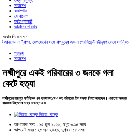
তথ্যপ্রযুক্তি
সারাদেশ
ক্যাম্পাস
যোগাযোগ
ফটোগ্যালারী
আমাদের পরিবার
সংবাদ শিরোনাম :
নতেন না ট্রাম্প, হেগসেথের সঙ্গে বাগ্‌যুদ্ধে জড়ান প্রেসিডেন্ট
নদীদূষণ রোধে সমন্বিত পদক্ষেপ
প্রচ্ছদ
সারাদেশ
লক্ষ্মীপুরে একই পরিবারের ৩ জনকে গলা
কেটে হত্যা
লক্ষ্মীপুরের রায়পুরে মর্মান্তিক এক হত্যাকাণ্ডে একই পরিবারের তিন সদস্য নিহত হয়েছেন। ধারালো অস্ত্রের
হামলায় নিহতদের মধ্যে রয়েছেন এক
নিউজ ডেস্ক
আপলোড সময় : ২৫ জুন ২০২৬, দুপুর ৩:১৫ সময়
আপডেট সময় : ২৫ জুন ২০২৬, দুপুর ৩:১৫ সময়