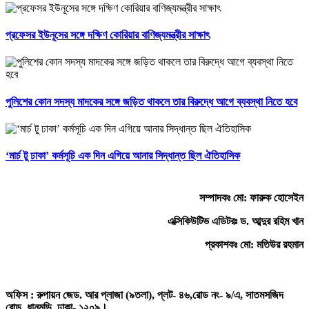
প্রফেসর ইউনূসের সঙ্গে দক্ষিণ কোরিয়ার বাণিজ্যমন্ত্রীর সাক্ষাৎ
পুলিশের কোন সদস্য মাদকের সঙ্গে জড়িত থাকলে তার বিরুদ্ধে আগে ব্যবস্থা নিতে হবে
‘মার্চ টু ঢাকা’ কর্মসূচি এক দিন এগিয়ে আনার সিদ্ধান্ত ছিল ঐতিহাসিক
সম্পাদকঃ মো: ফারুক হোসেইন
এক্সিকিউটিভ এডিটরঃ ড. আব্দুর রহিম খান
প্রকাশকঃ মো: মতিউর রহমান
অফিস : রুপায়ন জেড. আর প্লাজা (৯তলা), প্লট- ৪৬,রোড নং- ৯/এ, সাতমসজিদ
রোড, ধানমন্ডি, ঢাকা- ১২০৯।