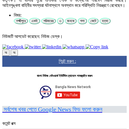
কর্তৃপক্ষ। এ ঘটনায় পুরো এলাকায় শোক ও উদ্বেগের পরিবেশ বিরাজ করছে।
আইনশৃঙ্খলা বাহিনীর সদস্যরা ঘটনাস্থলে অবস্থান করে পরিস্থিতি নিয়ন্ত্রণে রেখেছেন।
বিষয়:
লক্ষ্মীপুরে
একই
পরিবারের
৩
জনকে
গলা
কেটে
হত্যা
নিউজটি আপডেট করেছেন: নিউজ ডেস্ক।
অ
অ
প্রিন্ট করুন :
বাংলা নিউজ নেটওয়ার্ক ইউটিউব চ্যানেলে সাবস্ক্রাইব করুন
সর্বশেষ খবর পেতে Google News ফিড ফলো করুন
কমেন্ট বক্স