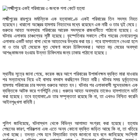
লক্ষ্মীপুরের রায়পুরে মর্মান্তিক এক হত্যাকাণ্ডে একই পরিবারের তিন সদস্য নিহত
হয়েছেন। ধারালো অস্ত্রের হামলায় নিহতদের মধ্যে রয়েছেন এক নারী ও তার দুই মেয়ে।
গুরুতর আহত অবস্থায় পরিবারের আরেক সদস্যকে রাজধানীতে পাঠানো হয়েছে। এ
ঘটনায় এলাকায় চাঞ্চল্যের সৃষ্টি হয়েছে। বৃহস্পতিবার সকালে পৌর শহরের দেনায়েতপুর
এলাকার একটি ভাড়া বাসা থেকে আহতদের উদ্ধার করা হয়। পরে হাসপাতালে নেওয়া হলে
মা ও তার দুই মেয়েকে মৃত ঘোষণা করেন চিকিৎসকরা। আহত বড় মেয়ের অবস্থা
আশঙ্কাজনক হওয়ায় উন্নত চিকিৎসার জন্য ঢাকায় পাঠানো হয়েছে।
স্থানীয় সূত্রে জানা গেছে, কয়েক বছর আগে পরিবারের উপার্জনক্ষম ব্যক্তি মারা যাওয়ার
পর সন্তানদের নিয়ে ওই বাসায় বসবাস করছিলেন নিহত নারী। ঘটনার সময় দুর্বৃত্তদের
হামলায় পরিবারের চার সদস্য গুরুতর আহত হন। ঘটনার পর এলাকাবাসী সন্দেহভাজন এক
ব্যক্তিকে আটক করে গণপিটুনি দেয়। গুরুতর আহত অবস্থায় তাকেও হাসপাতালে ভর্তি
করা হয়েছে। তবে হত্যাকাণ্ডে তার সম্পৃক্ততা রয়েছে কি না, তা এখনও নিশ্চিত করেনি
আইনশৃঙ্খলা বাহিনী।
পুলিশ জানিয়েছে, ঘটনাস্থল থেকে বিভিন্ন আলামত সংগ্রহ করা হয়েছে। হত্যার
পেছনের কারণ, পরিকল্পনা এবং এতে অন্য কোনো ব্যক্তি জড়িত আছে কি না, তা খতিয়ে
দেখা হচ্ছে। তদন্ত শেষ হলে বিস্তারিত তথ্য জানানো হবে বলে জানিয়েছে সংশ্লিষ্ট