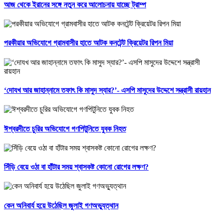
আজ থেকে ইরানের সঙ্গে নতুন করে আলোচনায় যাচ্ছে ট্রাম্প
পরকীয়ার অভিযোগে গ্রামবাসীর হাতে আটক কনটেন্ট ক্রিয়েটর রিপন মিয়া
‘দোযখ আর জাহান্নামে তফাৎ কি মাসুদ স্যার?’- এসপি মাসুদের উদ্দেশে সন্ত্রাসী রায়হান
ঈশ্বরদীতে চুরির অভিযোগে গণপিটুনিতে যুবক নিহত
সিঁড়ি বেয়ে ওঠা বা হাঁটার সময় শ্বাসকষ্ট কোনো রোগের লক্ষণ?
কেন অনিবার্য হয়ে উঠেছিল জুলাই গণঅভ্যুত্থান