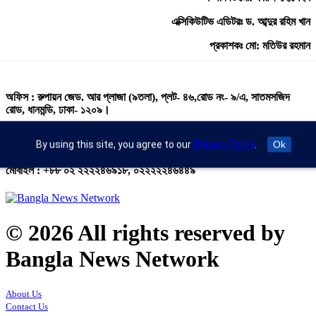
এক্সিকিউটিভ এডিটরঃ ড. আব্দুর রহিম খান
প্রকাশকঃ মো: মতিউর রহমান
অফিস : রুপায়ন জেড. আর প্লাজা (৯তলা), প্লট- ৪৬,রোড নং- ৯/এ, সাতমসজিদ
রোড, ধানমন্ডি, ঢাকা- ১২০৯।
ইমেইল : info@banglann.com.bd,
By using this site, you agree to our
Privacy Policy
.
Ok
banglanewsnetwork@gmail.com
মোবাইল : +৮৮ ০২ ২২২২৪৬৯১৮, ০২২২২২৪৬৪৪৯
© 2026 All rights reserved by
Bangla News Network
About Us
Contact Us