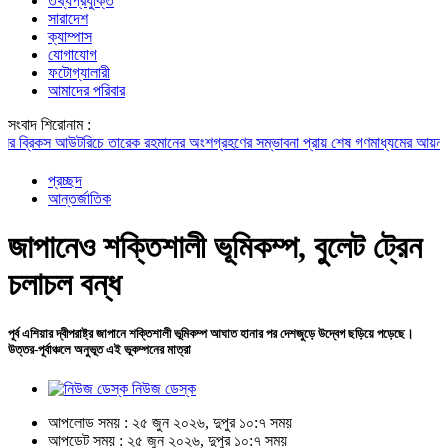
তথ্যপ্রযুক্তি
সারাদেশ
ক্যাম্পাস
যোগাযোগ
ফটোগ্যালারী
আমাদের পরিবার
সংবাদ শিরোনাম :
রিকস আউটরিচে তারেক রহমানের অংশগ্রহণের সম্ভাবনা প্রায় শেষ
গণমাধ্যমের আয়না হতে হবে 
প্রচ্ছদ
আন্তর্জাতিক
জাপানেও শক্তিশালী ভূমিকম্প, বুলেট ট্রেন
চলাচল বন্ধ
পূর্ব এশিয়ার দ্বীপরাষ্ট্র জাপানে শক্তিশালী ভূমিকম্প আঘাত হানার পর দেশজুড়ে উদ্বেগ ছড়িয়ে পড়েছে।
উত্তর-পূর্বাঞ্চলে অনুভূত এই ভূকম্পনের মাত্রা
নিউজ ডেস্ক
আপলোড সময় : ২৫ জুন ২০২৬, দুপুর ১০:৭ সময়
আপডেট সময় : ২৫ জুন ২০২৬, দুপুর ১০:৭ সময়