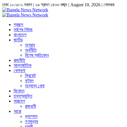
ঢাকা
১০:২৮:৩ সকাল
|
২৬ শ্রাবণ ১৪৩৩ বঙ্গাব্দ | August 10, 2026
|
সোমবার
প্রচ্ছদ
সর্বশেষ নিউজ
বাংলাদেশ
জাতীয়
অপরাধ
অর্থনীতি
বিশেষ প্রতিবেদন
রাজনীতি
আন্তর্জাতিক
খেলাধুলা
ক্রিকেট
ফুটবল
অন্যান্য খেলা
বিনোদন
তথ্যপ্রযুক্তি
সারাদেশ
রাজধানী
আরো
ক্যাম্পাস
গণমাধ্যম
চাকুরী