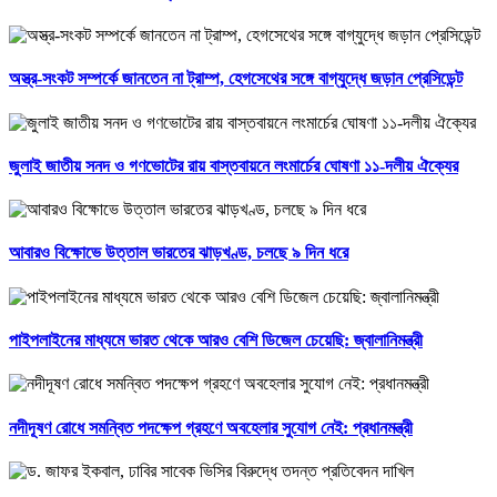
অস্ত্র-সংকট সম্পর্কে জানতেন না ট্রাম্প, হেগসেথের সঙ্গে বাগ্‌যুদ্ধে জড়ান প্রেসিডেন্ট
জুলাই জাতীয় সনদ ও গণভোটের রায় বাস্তবায়নে লংমার্চের ঘোষণা ১১-দলীয় ঐক্যের
আবারও বিক্ষোভে উত্তাল ভারতের ঝাড়খণ্ড, চলছে ৯ দিন ধরে
পাইপলাইনের মাধ্যমে ভারত থেকে আরও বেশি ডিজেল চেয়েছি: জ্বালানিমন্ত্রী
নদীদূষণ রোধে সমন্বিত পদক্ষেপ গ্রহণে অবহেলার সুযোগ নেই: প্রধানমন্ত্রী