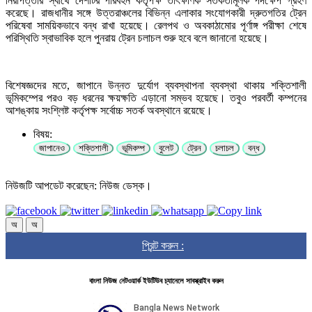
নিরাপত্তার স্বার্থে দেশটির পরিবহন কর্তৃপক্ষ তাৎক্ষণিক সতর্কতামূলক পদক্ষেপ গ্রহণ
করেছে। রাজধানীর সঙ্গে উত্তরাঞ্চলের বিভিন্ন এলাকার সংযোগকারী দ্রুতগতির ট্রেন
পরিষেবা সাময়িকভাবে বন্ধ রাখা হয়েছে। রেলপথ ও অবকাঠামোর পূর্ণাঙ্গ পরীক্ষা শেষে
পরিস্থিতি স্বাভাবিক হলে পুনরায় ট্রেন চলাচল শুরু হবে বলে জানানো হয়েছে।
বিশেষজ্ঞদের মতে, জাপানে উন্নত দুর্যোগ ব্যবস্থাপনা ব্যবস্থা থাকায় শক্তিশালী
ভূমিকম্পের পরও বড় ধরনের ক্ষয়ক্ষতি এড়ানো সম্ভব হয়েছে। তবুও পরবর্তী কম্পনের
আশঙ্কায় সংশ্লিষ্ট কর্তৃপক্ষ সর্বোচ্চ সতর্ক অবস্থানে রয়েছে।
বিষয়:
জাপানেও
শক্তিশালী
ভূমিকম্প
বুলেট
ট্রেন
চলাচল
বন্ধ
নিউজটি আপডেট করেছেন: নিউজ ডেস্ক।
অ
অ
প্রিন্ট করুন :
বাংলা নিউজ নেটওয়ার্ক ইউটিউব চ্যানেলে সাবস্ক্রাইব করুন