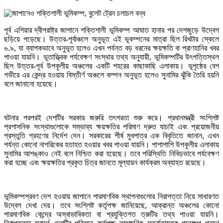
পূর্ব এশিয়ার দ্বীপরাষ্ট্র জাপানে শক্তিশালী ভূমিকম্প আঘাত হানার পর দেশজুড়ে উদ্বেগ
ছড়িয়ে পড়েছে। উত্তর-পূর্বাঞ্চলে অনুভূত এই ভূকম্পনের মাত্রা ছিল রিখটার স্কেলে
৬.৯, যা ব্যাপকভাবে অনুভূত হলেও এখন পর্যন্ত বড় ধরনের ক্ষয়ক্ষতি বা প্রাণহানির খবর
পাওয়া যায়নি। ভূতাত্ত্বিক পর্যবেক্ষণ সংস্থার তথ্য অনুযায়ী, ভূমিকম্পটির উৎপত্তিস্থল
ছিল উত্তর-পূর্ব উপকূলীয় অঞ্চলের একটি শহরের কাছাকাছি এলাকায়। ভূপৃষ্ঠের বেশ
গভীরে এর কেন্দ্র হওয়ায় বিস্তীর্ণ অঞ্চলে কম্পন অনুভূত হলেও সুনামির ঝুঁকি তৈরি হয়নি
বলে জানানো হয়েছে।
ঘটনার পরপরই দেশটির সরকার জরুরি তৎপরতা শুরু করে। প্রধানমন্ত্রী সংশ্লিষ্ট
প্রশাসনিক সংস্থাগুলোকে সম্ভাব্য ক্ষয়ক্ষতির পরিমাণ দ্রুত যাচাই এবং প্রয়োজনীয়
প্রস্তুতি গ্রহণের নির্দেশ দেন। সরকারের শীর্ষ মুখপাত্র এক বিবৃতিতে জানান, এখন
পর্যন্ত কোনো নাগরিকের হতাহত হওয়ার খবর পাওয়া যায়নি। পাশাপাশি উপকূলীয় এলাকায়
সুনামির আশঙ্কাও নেই বলে নিশ্চিত করা হয়েছে। তবে পরিস্থিতি নিবিড়ভাবে পর্যবেক্ষণ
করা হচ্ছে এবং ক্ষয়ক্ষতির প্রকৃত চিত্র জানতে মূল্যায়ন কার্যক্রম অব্যাহত রয়েছে।
ভূমিকম্পপ্রবণ দেশ হওয়ায় জাপানে পারমাণবিক স্থাপনাগুলোর নিরাপত্তা নিয়ে সাধারণত
উদ্বেগ দেখা দেয়। তবে সংশ্লিষ্ট কর্তৃপক্ষ জানিয়েছে, আক্রান্ত অঞ্চলের কোনো
পারমাণবিক কেন্দ্রে অস্বাভাবিকতা বা প্রযুক্তিগত ত্রুটির তথ্য পাওয়া যায়নি।