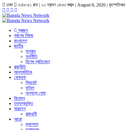
ঢাকা
৩:৪৮:৫১ রাত
|
২২ শ্রাবণ ১৪৩৩ বঙ্গাব্দ | August 6, 2026
|
বৃহস্পতিবার
প্রচ্ছদ
সর্বশেষ নিউজ
বাংলাদেশ
জাতীয়
অপরাধ
অর্থনীতি
বিশেষ প্রতিবেদন
রাজনীতি
আন্তর্জাতিক
খেলাধুলা
ক্রিকেট
ফুটবল
অন্যান্য খেলা
বিনোদন
তথ্যপ্রযুক্তি
সারাদেশ
রাজধানী
আরো
ক্যাম্পাস
গণমাধ্যম