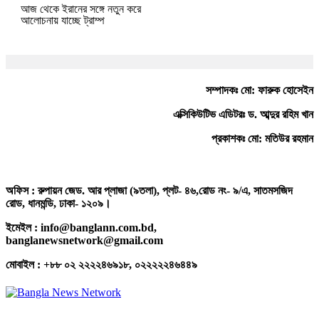
আজ থেকে ইরানের সঙ্গে নতুন করে
আলোচনায় যাচ্ছে ট্রাম্প
সম্পাদকঃ মো: ফারুক হোসেইন
এক্সিকিউটিভ এডিটরঃ ড. আব্দুর রহিম খান
প্রকাশকঃ মো: মতিউর রহমান
অফিস : রুপায়ন জেড. আর প্লাজা (৯তলা), প্লট- ৪৬,রোড নং- ৯/এ, সাতমসজিদ
রোড, ধানমন্ডি, ঢাকা- ১২০৯।
ইমেইল : info@banglann.com.bd,
banglanewsnetwork@gmail.com
মোবাইল : +৮৮ ০২ ২২২২৪৬৯১৮, ০২২২২২৪৬৪৪৯