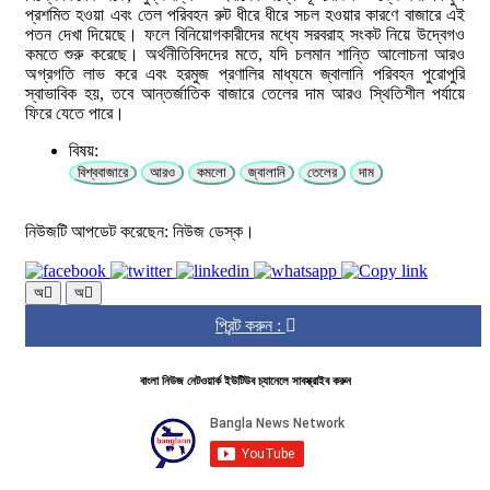
প্রশমিত হওয়া এবং তেল পরিবহন রুট ধীরে ধীরে সচল হওয়ার কারণে বাজারে এই
পতন দেখা দিয়েছে। ফলে বিনিয়োগকারীদের মধ্যে সরবরাহ সংকট নিয়ে উদ্বেগও
কমতে শুরু করেছে। অর্থনীতিবিদদের মতে, যদি চলমান শান্তি আলোচনা আরও
অগ্রগতি লাভ করে এবং হরমুজ প্রণালির মাধ্যমে জ্বালানি পরিবহন পুরোপুরি
স্বাভাবিক হয়, তবে আন্তর্জাতিক বাজারে তেলের দাম আরও স্থিতিশীল পর্যায়ে
ফিরে যেতে পারে।
বিষয়:
বিশ্ববাজারে
আরও
কমলো
জ্বালানি
তেলের
দাম
নিউজটি আপডেট করেছেন: নিউজ ডেস্ক।
অ
অ
প্রিন্ট করুন :
বাংলা নিউজ নেটওয়ার্ক ইউটিউব চ্যানেলে সাবস্ক্রাইব করুন