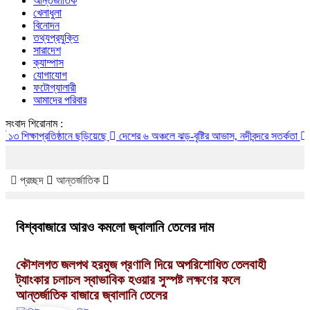
আন্তর্জাতিক
খেলাধুলা
বিনোদন
তথ্যপ্রযুক্তি
সারাদেশ
ক্যাম্পাস
যোগাযোগ
ফটোগ্যালারী
আমাদের পরিবার
সংবাদ শিরোনাম :
্ষাপ্রতিষ্ঠানে ছড়িয়েছে
দেশের ৬ অঞ্চলে ঝড়-বৃষ্টির আভাস, নদীবন্দরে সতর্কতা
বিশ্ববাজ
প্রচ্ছদ
আন্তর্জাতিক
বিশ্ববাজারে আরও কমলো জ্বালানি তেলের দাম
কৌশলগত জলপথ হরমুজ প্রণালি দিয়ে অপরিশোধিত তেলবাহী
ট্যাংকার চলাচল স্বাভাবিক হওয়ার সুস্পষ্ট লক্ষণের ফলে
আন্তর্জাতিক বাজারে জ্বালানি তেলের