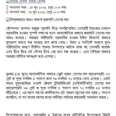
নিউজ ডেস্ক
আপলোড সময় : ২৪ জুন ২০২৬, দুপুর ১০:৬ সময়
আপডেট সময় : ২৪ জুন ২০২৬, দুপুর ১০:৬ সময়
কৌশলগত জলপথ হরমুজ প্রণালি দিয়ে অপরিশোধিত তেলবাহী ট্যাংকার চলাচল
স্বাভাবিক হওয়ার সুস্পষ্ট লক্ষণের ফলে আন্তর্জাতিক বাজারে জ্বালানি তেলের দাম
আরও কমেছে। সরবরাহ পরিস্থিতি স্বাভাবিক হওয়ার ইঙ্গিত মিলতেই বাজারে
মূল্যচাপ কমতে শুরু করেছে বলে জানা গেছে। ইরান ও সংশ্লিষ্ট অঞ্চলে যুদ্ধ
পরিস্থিতির কারণে দীর্ঘদিন পারস্য উপসাগরে আটকে থাকা বহু তেলবাহী জাহাজ
এখন ধীরে ধীরে ওই নৌপথ দিয়ে বের হতে শুরু করেছে। এতে বৈশ্বিক বাজারে
সরবরাহ ঘাটতির আশঙ্কা কমে এসেছে।
বুধবার (২৪ জুন) আন্তর্জাতিক বাজারে ব্রেন্ট ক্রুড তেলের দাম ব্যারেলপ্রতি ৩৭
সেন্ট বা শূন্য দশমিক ৫ শতাংশ কমে ৭৬ দশমিক ৭১ ডলারে নেমে এসেছে। একই
সময়ে যুক্তরাষ্ট্রের ওয়েস্ট টেক্সাস ইন্টারমিডিয়েট (ডব্লিউটিআই) তেলের দাম
ব্যারেলপ্রতি ৩৬ সেন্ট বা শূন্য দশমিক ৫ শতাংশ কমে ৭২ দশমিক ৮৫ ডলারে
দাঁড়িয়েছে। এর আগে আগের কার্যদিবসেও দুই প্রধান সূচকের দাম প্রায় ১ শতাংশ
কমেছিল, যা গত কয়েক মাসের মধ্যে সর্বনিম্ন পর্যায়ের কাছাকাছি অবস্থান করছে।
বিশ্লেষকদের মতে, যুক্তরাষ্ট্র ও ইরানের মধ্যে কূটনৈতিক উত্তেজনা কিছুটা