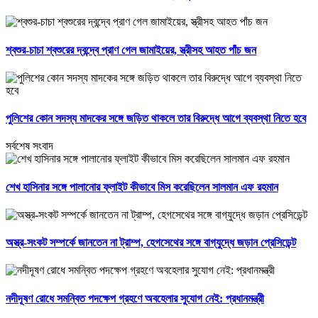
শ্বশুর-চাচা শ্বশুরের দ্বন্দ্বে প্রাণ গেল জামাইয়ের, স্ত্রীসহ আহত পাঁচ জন
পুলিশের কোন সদস্য মাদকের সঙ্গে জড়িত থাকলে তার বিরুদ্ধে আগে ব্যবস্থা নিতে হবে
সর্বশেষ সংবাদ
শেখ হাসিনার সঙ্গে পালানোর ফ্লাইট কীভাবে মিস করেছিলেন সালমান এফ রহমান
অস্ত্র-সংকট সম্পর্কে জানতেন না ট্রাম্প, হেগসেথের সঙ্গে বাগ্‌যুদ্ধে জড়ান প্রেসিডেন্ট
নদীদূষণ রোধে সমন্বিত পদক্ষেপ গ্রহণে অবহেলার সুযোগ নেই: প্রধানমন্ত্রী