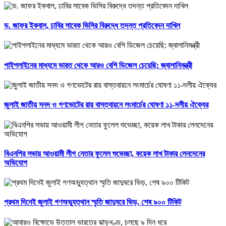
ড. জাফর ইকবাল, ঢাবির সাবেক ভিসির বিরুদ্ধে তদন্ত প্রতিবেদন দাখিল
পাইপলাইনের মাধ্যমে ভারত থেকে আরও বেশি ডিজেল চেয়েছি: জ্বালানিমন্ত্রী
জুলাই জাতীয় সনদ ও গণভোটের রায় বাস্তবায়নে লংমার্চের ঘোষণা ১১-দলীয় ঐক্যের
বিএনপির সভায় আওয়ামী লীগ নেতার ফুলেল শুভেচ্ছা, কয়েক লাখ টাকার লেনদেনের
অভিযোগ
প্রথম দিনেই জুলাই গণঅভ্যুত্থান স্মৃতি জাদুঘরে ভিড়, শেষ ৯০০ টিকিট