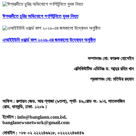
ঈশ্বরদীতে চুরির অভিযোগে গণপিটুনিতে যুবক নিহত
এআইইউবি ওয়ার্ল্ড কাপ ২০২৬-এর জমকালো উদ্বোধন অনুষ্ঠিত
সম্পাদকঃ মো: ফারুক হোসেইন
এক্সিকিউটিভ এডিটরঃ ড. আব্দুর রহিম খান
প্রকাশকঃ মো: মতিউর রহমান
অফিস : রুপায়ন জেড. আর প্লাজা (৯তলা), প্লট- ৪৬,রোড নং- ৯/এ, সাতমসজিদ
রোড, ধানমন্ডি, ঢাকা- ১২০৯।
ইমেইল : info@banglann.com.bd,
banglanewsnetwork@gmail.com
মোবাইল : +৮৮ ০২ ২২২২৪৬৯১৮, ০২২২২২৪৬৪৪৯