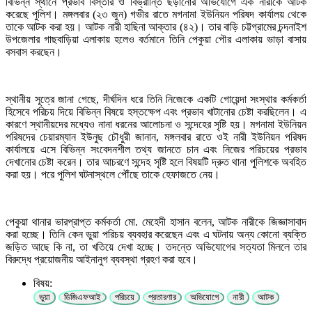
বিভিন্ন স্থানে প্রভাব বিস্তার ও বিভ্রান্তি ছড়ানোর অভিযোগে এক নারীকে আটক
করেছে পুলিশ। মঙ্গলবার (২৩ জুন) গভীর রাতে মগনামা ইউনিয়ন পরিষদ কার্যালয় থেকে
তাকে আটক করা হয়। আটক নারী হাছিনা আক্তার (৪২)। তার বাড়ি চট্টগ্রামের চন্দনাইশ
উপজেলার গাছবাড়িয়া এলাকায় হলেও বর্তমানে তিনি পেকুয়া পৌর এলাকায় ভাড়া বাসায়
বসবাস করছেন।
স্থানীয় সূত্রে জানা গেছে, দীর্ঘদিন ধরে তিনি নিজেকে একটি গোয়েন্দা সংস্থার কর্মকর্তা
হিসেবে পরিচয় দিয়ে বিভিন্ন বিষয়ে হস্তক্ষেপ এবং প্রভাব খাটানোর চেষ্টা করছিলেন। এ
কারণে স্থানীয়দের মধ্যেও নানা ধরনের আলোচনা ও সন্দেহের সৃষ্টি হয়। মগনামা ইউনিয়ন
পরিষদের চেয়ারম্যান ইউনুছ চৌধুরী জানান, মঙ্গলবার রাতে ওই নারী ইউনিয়ন পরিষদ
কার্যালয়ে এসে বিভিন্ন সংবেদনশীল তথ্য জানতে চান এবং নিজের পরিচয়ের প্রভাব
দেখানোর চেষ্টা করেন। তার আচরণে সন্দেহ সৃষ্টি হলে বিষয়টি দ্রুত থানা পুলিশকে অবহিত
করা হয়। পরে পুলিশ ঘটনাস্থলে পৌঁছে তাকে হেফাজতে নেয়।
পেকুয়া থানার ভারপ্রাপ্ত কর্মকর্তা মো. মেহেদী হাসান বলেন, আটক নারীকে জিজ্ঞাসাবাদ
করা হচ্ছে। তিনি কেন ভুয়া পরিচয় ব্যবহার করেছেন এবং এ ঘটনায় অন্য কোনো ব্যক্তি
জড়িত আছে কি না, তা খতিয়ে দেখা হচ্ছে। তদন্তে অভিযোগের সত্যতা মিললে তার
বিরুদ্ধে প্রয়োজনীয় আইনানুগ ব্যবস্থা গ্রহণ করা হবে।
বিষয়:
ভুয়া
ডিজিএফআই
পরিচয়ে
প্রতারণার
অভিযোগে
নারী
আটক