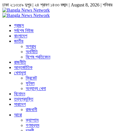
ঢাকা
২:১৪:০ দুপুর
|
২৪ শ্রাবণ ১৪৩৩ বঙ্গাব্দ | August 8, 2026
|
শনিবার
প্রচ্ছদ
সর্বশেষ নিউজ
বাংলাদেশ
জাতীয়
অপরাধ
অর্থনীতি
বিশেষ প্রতিবেদন
রাজনীতি
আন্তর্জাতিক
খেলাধুলা
ক্রিকেট
ফুটবল
অন্যান্য খেলা
বিনোদন
তথ্যপ্রযুক্তি
সারাদেশ
রাজধানী
আরো
ক্যাম্পাস
গণমাধ্যম
চাকুরী