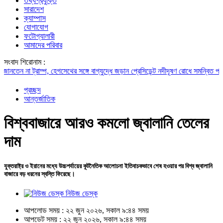
তথ্যপ্রযুক্তি
সারাদেশ
ক্যাম্পাস
যোগাযোগ
ফটোগ্যালারী
আমাদের পরিবার
সংবাদ শিরোনাম :
 না ট্রাম্প, হেগসেথের সঙ্গে বাগ্‌যুদ্ধে জড়ান প্রেসিডেন্ট
নদীদূষণ রোধে সমন্বিত পদক্ষেপ গ্
প্রচ্ছদ
আন্তর্জাতিক
বিশ্ববাজারে আরও কমলো জ্বালানি তেলের
দাম
যুক্তরাষ্ট্র ও ইরানের মধ্যে উচ্চপর্যায়ের কূটনৈতিক আলোচনা ইতিবাচকভাবে শেষ হওয়ার পর বিশ্ব জ্বালানি
বাজারে বড় ধরনের স্বস্তি ফিরেছে।
নিউজ ডেস্ক
আপলোড সময় : ২২ জুন ২০২৬, সকাল ৯:৪৪ সময়
আপডেট সময় : ২২ জুন ২০২৬, সকাল ৯:৪৪ সময়