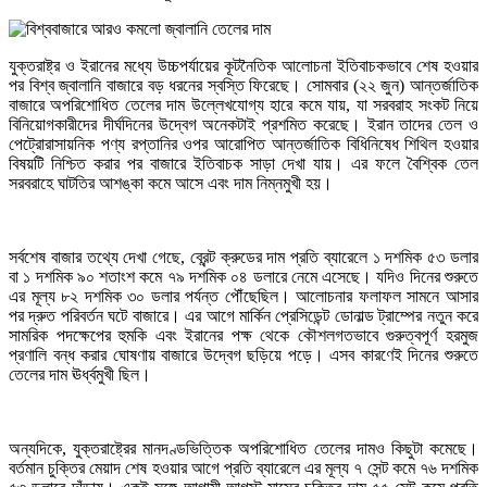
যুক্তরাষ্ট্র ও ইরানের মধ্যে উচ্চপর্যায়ের কূটনৈতিক আলোচনা ইতিবাচকভাবে শেষ হওয়ার
পর বিশ্ব জ্বালানি বাজারে বড় ধরনের স্বস্তি ফিরেছে। সোমবার (২২ জুন) আন্তর্জাতিক
বাজারে অপরিশোধিত তেলের দাম উল্লেখযোগ্য হারে কমে যায়, যা সরবরাহ সংকট নিয়ে
বিনিয়োগকারীদের দীর্ঘদিনের উদ্বেগ অনেকটাই প্রশমিত করেছে। ইরান তাদের তেল ও
পেট্রোরাসায়নিক পণ্য রপ্তানির ওপর আরোপিত আন্তর্জাতিক বিধিনিষেধ শিথিল হওয়ার
বিষয়টি নিশ্চিত করার পর বাজারে ইতিবাচক সাড়া দেখা যায়। এর ফলে বৈশ্বিক তেল
সরবরাহে ঘাটতির আশঙ্কা কমে আসে এবং দাম নিম্নমুখী হয়।
সর্বশেষ বাজার তথ্যে দেখা গেছে, ব্রেন্ট ক্রুডের দাম প্রতি ব্যারেলে ১ দশমিক ৫৩ ডলার
বা ১ দশমিক ৯০ শতাংশ কমে ৭৯ দশমিক ০৪ ডলারে নেমে এসেছে। যদিও দিনের শুরুতে
এর মূল্য ৮২ দশমিক ৩০ ডলার পর্যন্ত পৌঁছেছিল। আলোচনার ফলাফল সামনে আসার
পর দ্রুত পরিবর্তন ঘটে বাজারে। এর আগে মার্কিন প্রেসিডেন্ট ডোনাল্ড ট্রাম্পের নতুন করে
সামরিক পদক্ষেপের হুমকি এবং ইরানের পক্ষ থেকে কৌশলগতভাবে গুরুত্বপূর্ণ হরমুজ
প্রণালি বন্ধ করার ঘোষণায় বাজারে উদ্বেগ ছড়িয়ে পড়ে। এসব কারণেই দিনের শুরুতে
তেলের দাম ঊর্ধ্বমুখী ছিল।
অন্যদিকে, যুক্তরাষ্ট্রের মানদণ্ডভিত্তিক অপরিশোধিত তেলের দামও কিছুটা কমেছে।
বর্তমান চুক্তির মেয়াদ শেষ হওয়ার আগে প্রতি ব্যারেলে এর মূল্য ৭ সেন্ট কমে ৭৬ দশমিক