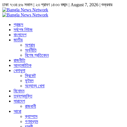
ঢাকা
৭:৩৪:৫৭ সকাল
|
২৩ শ্রাবণ ১৪৩৩ বঙ্গাব্দ | August 7, 2026
|
শুক্রবার
প্রচ্ছদ
সর্বশেষ নিউজ
বাংলাদেশ
জাতীয়
অপরাধ
অর্থনীতি
বিশেষ প্রতিবেদন
রাজনীতি
আন্তর্জাতিক
খেলাধুলা
ক্রিকেট
ফুটবল
অন্যান্য খেলা
বিনোদন
তথ্যপ্রযুক্তি
সারাদেশ
রাজধানী
আরো
ক্যাম্পাস
গণমাধ্যম
চাকুরী