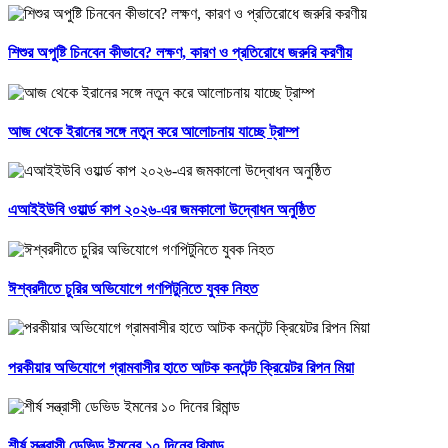
শিশুর অপুষ্টি চিনবেন কীভাবে? লক্ষণ, কারণ ও প্রতিরোধে জরুরি করণীয়
আজ থেকে ইরানের সঙ্গে নতুন করে আলোচনায় যাচ্ছে ট্রাম্প
এআইইউবি ওয়ার্ল্ড কাপ ২০২৬-এর জমকালো উদ্বোধন অনুষ্ঠিত
ঈশ্বরদীতে চুরির অভিযোগে গণপিটুনিতে যুবক নিহত
পরকীয়ার অভিযোগে গ্রামবাসীর হাতে আটক কনটেন্ট ক্রিয়েটর রিপন মিয়া
শীর্ষ সন্ত্রাসী ডেভিড ইমনের ১০ দিনের রিমান্ড