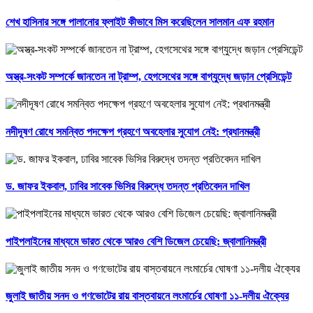
শেখ হাসিনার সঙ্গে পালানোর ফ্লাইট কীভাবে মিস করেছিলেন সালমান এফ রহমান
অস্ত্র-সংকট সম্পর্কে জানতেন না ট্রাম্প, হেগসেথের সঙ্গে বাগ্‌যুদ্ধে জড়ান প্রেসিডেন্ট
নদীদূষণ রোধে সমন্বিত পদক্ষেপ গ্রহণে অবহেলার সুযোগ নেই: প্রধানমন্ত্রী
ড. জাফর ইকবাল, ঢাবির সাবেক ভিসির বিরুদ্ধে তদন্ত প্রতিবেদন দাখিল
পাইপলাইনের মাধ্যমে ভারত থেকে আরও বেশি ডিজেল চেয়েছি: জ্বালানিমন্ত্রী
জুলাই জাতীয় সনদ ও গণভোটের রায় বাস্তবায়নে লংমার্চের ঘোষণা ১১-দলীয় ঐক্যের