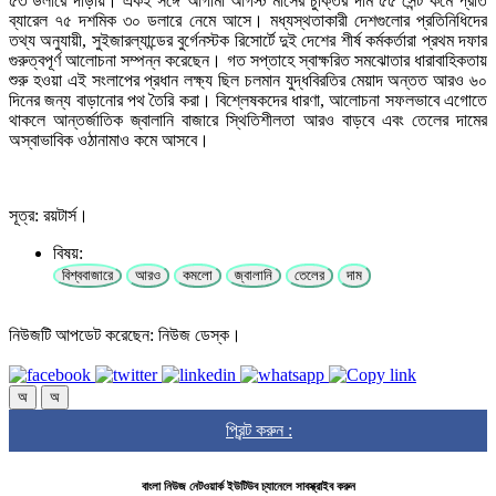
৫৩ ডলারে দাঁড়ায়। একই সঙ্গে আগামী আগস্ট মাসের চুক্তির দাম ৫৫ সেন্ট কমে প্রতি
ব্যারেল ৭৫ দশমিক ৩০ ডলারে নেমে আসে। মধ্যস্থতাকারী দেশগুলোর প্রতিনিধিদের
তথ্য অনুযায়ী, সুইজারল্যান্ডের বুর্গেনস্টক রিসোর্টে দুই দেশের শীর্ষ কর্মকর্তারা প্রথম দফার
গুরুত্বপূর্ণ আলোচনা সম্পন্ন করেছেন। গত সপ্তাহে স্বাক্ষরিত সমঝোতার ধারাবাহিকতায়
শুরু হওয়া এই সংলাপের প্রধান লক্ষ্য ছিল চলমান যুদ্ধবিরতির মেয়াদ অন্তত আরও ৬০
দিনের জন্য বাড়ানোর পথ তৈরি করা। বিশ্লেষকদের ধারণা, আলোচনা সফলভাবে এগোতে
থাকলে আন্তর্জাতিক জ্বালানি বাজারে স্থিতিশীলতা আরও বাড়বে এবং তেলের দামের
অস্বাভাবিক ওঠানামাও কমে আসবে।
সূত্র: রয়টার্স।
বিষয়:
বিশ্ববাজারে
আরও
কমলো
জ্বালানি
তেলের
দাম
নিউজটি আপডেট করেছেন: নিউজ ডেস্ক।
অ
অ
প্রিন্ট করুন :
বাংলা নিউজ নেটওয়ার্ক ইউটিউব চ্যানেলে সাবস্ক্রাইব করুন