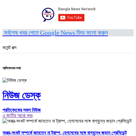
সর্বশেষ খবর পেতে Google News ফিড ফলো করুন
কমেন্ট বক্স
প্রতিবেদকের তথ্য
নিউজ ডেস্ক
প্রতিবেদকের সকল নিউজ
এ জাতীয় আরো খবর
অস্ত্র-সংকট সম্পর্কে জানতেন না ট্রাম্প, হেগসেথের সঙ্গে বাগ্‌যুদ্ধে জড়ান প্রেসিডেন্ট