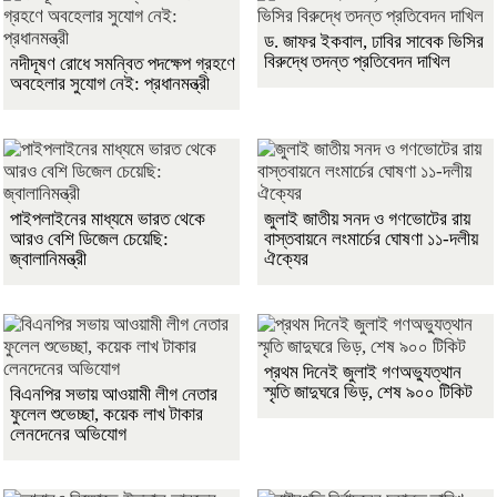
ড. জাফর ইকবাল, ঢাবির সাবেক ভিসির
বিরুদ্ধে তদন্ত প্রতিবেদন দাখিল
নদীদূষণ রোধে সমন্বিত পদক্ষেপ গ্রহণে
অবহেলার সুযোগ নেই: প্রধানমন্ত্রী
পাইপলাইনের মাধ্যমে ভারত থেকে
জুলাই জাতীয় সনদ ও গণভোটের রায়
আরও বেশি ডিজেল চেয়েছি:
বাস্তবায়নে লংমার্চের ঘোষণা ১১-দলীয়
জ্বালানিমন্ত্রী
ঐক্যের
প্রথম দিনেই জুলাই গণঅভ্যুত্থান
স্মৃতি জাদুঘরে ভিড়, শেষ ৯০০ টিকিট
বিএনপির সভায় আওয়ামী লীগ নেতার
ফুলেল শুভেচ্ছা, কয়েক লাখ টাকার
লেনদেনের অভিযোগ