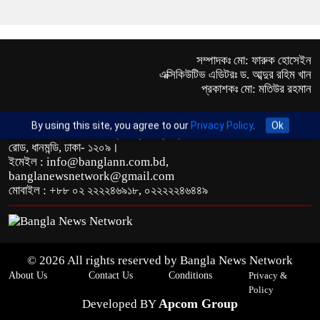
সম্পাদকঃ মো: ফারুক হোসেইন
এক্সিকিউটিভ এডিটরঃ ড. আব্দুর রহিম খান
প্রকাশকঃ মো: মতিউর রহমান
By using this site, you agree to our
Privacy Policy
.
Ok
অফিস : রুপায়ন জেড. আর প্লাজা (৯তলা), প্লট- ৪৬,রোড নং- ৯/এ, সাতমসজিদ
রোড, ধানমন্ডি, ঢাকা- ১২০৯।
ইমেইল : info@banglann.com.bd,
banglanewsnetwork@gmail.com
মোবাইল : +৮৮ ০২ ২২২২৪৬৯১৮, ০২২২২২৪৬৪৪৯
© 2026 All rights reserved by Bangla News Network
About Us
Contact Us
Conditions
Privacy &
Policy
Apcom Group
Developed BY