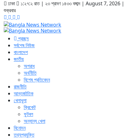
ঢাকা
১:২৭:৩ রাত
|
২৩ শ্রাবণ ১৪৩৩ বঙ্গাব্দ | August 7, 2026
|
শুক্রবার
প্রচ্ছদ
সর্বশেষ নিউজ
বাংলাদেশ
জাতীয়
অপরাধ
অর্থনীতি
বিশেষ প্রতিবেদন
রাজনীতি
আন্তর্জাতিক
খেলাধুলা
ক্রিকেট
ফুটবল
অন্যান্য খেলা
বিনোদন
তথ্যপ্রযুক্তি