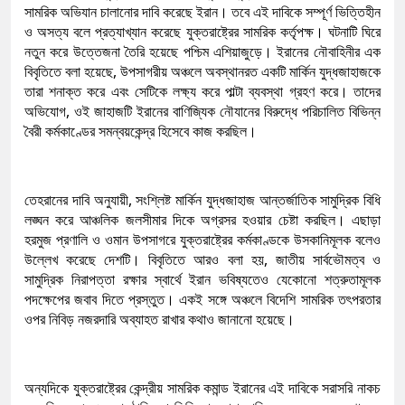
সামরিক অভিযান চালানোর দাবি করেছে ইরান। তবে এই দাবিকে সম্পূর্ণ ভিত্তিহীন
ও অসত্য বলে প্রত্যাখ্যান করেছে যুক্তরাষ্ট্রের সামরিক কর্তৃপক্ষ। ঘটনাটি ঘিরে
নতুন করে উত্তেজনা তৈরি হয়েছে পশ্চিম এশিয়াজুড়ে। ইরানের নৌবাহিনীর এক
বিবৃতিতে বলা হয়েছে, উপসাগরীয় অঞ্চলে অবস্থানরত একটি মার্কিন যুদ্ধজাহাজকে
তারা শনাক্ত করে এবং সেটিকে লক্ষ্য করে পাল্টা ব্যবস্থা গ্রহণ করে। তাদের
অভিযোগ, ওই জাহাজটি ইরানের বাণিজ্যিক নৌযানের বিরুদ্ধে পরিচালিত বিভিন্ন
বৈরী কর্মকাণ্ডের সমন্বয়কেন্দ্র হিসেবে কাজ করছিল।
তেহরানের দাবি অনুযায়ী, সংশ্লিষ্ট মার্কিন যুদ্ধজাহাজ আন্তর্জাতিক সামুদ্রিক বিধি
লঙ্ঘন করে আঞ্চলিক জলসীমার দিকে অগ্রসর হওয়ার চেষ্টা করছিল। এছাড়া
হরমুজ প্রণালি ও ওমান উপসাগরে যুক্তরাষ্ট্রের কর্মকাণ্ডকে উসকানিমূলক বলেও
উল্লেখ করেছে দেশটি। বিবৃতিতে আরও বলা হয়, জাতীয় সার্বভৌমত্ব ও
সামুদ্রিক নিরাপত্তা রক্ষার স্বার্থে ইরান ভবিষ্যতেও যেকোনো শত্রুতামূলক
পদক্ষেপের জবাব দিতে প্রস্তুত। একই সঙ্গে অঞ্চলে বিদেশি সামরিক তৎপরতার
ওপর নিবিড় নজরদারি অব্যাহত রাখার কথাও জানানো হয়েছে।
অন্যদিকে যুক্তরাষ্ট্রের কেন্দ্রীয় সামরিক কমান্ড ইরানের এই দাবিকে সরাসরি নাকচ