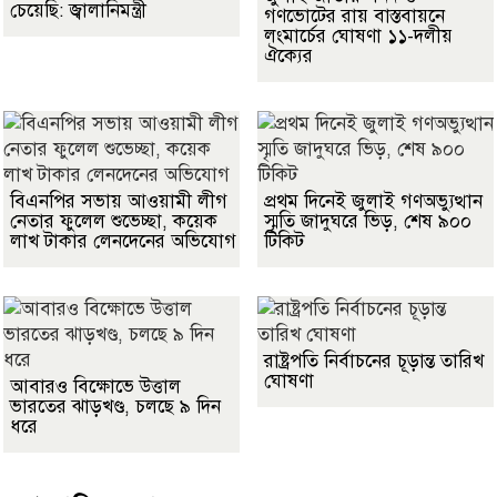
চেয়েছি: জ্বালানিমন্ত্রী
গণভোটের রায় বাস্তবায়নে
লংমার্চের ঘোষণা ১১-দলীয়
ঐক্যের
বিএনপির সভায় আওয়ামী লীগ
প্রথম দিনেই জুলাই গণঅভ্যুত্থান
নেতার ফুলেল শুভেচ্ছা, কয়েক
স্মৃতি জাদুঘরে ভিড়, শেষ ৯০০
লাখ টাকার লেনদেনের অভিযোগ
টিকিট
রাষ্ট্রপতি নির্বাচনের চূড়ান্ত তারিখ
ঘোষণা
আবারও বিক্ষোভে উত্তাল
ভারতের ঝাড়খণ্ড, চলছে ৯ দিন
ধরে