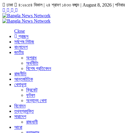
ঢাকা
৪:২৬:৫৫ বিকাল
|
২৪ শ্রাবণ ১৪৩৩ বঙ্গাব্দ | August 8, 2026
|
শনিবার
Close
প্রচ্ছদ
সর্বশেষ নিউজ
বাংলাদেশ
জাতীয়
অপরাধ
অর্থনীতি
বিশেষ প্রতিবেদন
রাজনীতি
আন্তর্জাতিক
খেলাধুলা
ক্রিকেট
ফুটবল
অন্যান্য খেলা
বিনোদন
তথ্যপ্রযুক্তি
সারাদেশ
রাজধানী
আরো
ক্যাম্পাস