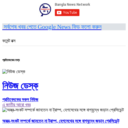
সর্বশেষ খবর পেতে Google News ফিড ফলো করুন
কমেন্ট বক্স
প্রতিবেদকের তথ্য
নিউজ ডেস্ক
প্রতিবেদকের সকল নিউজ
এ জাতীয় আরো খবর
অস্ত্র-সংকট সম্পর্কে জানতেন না ট্রাম্প, হেগসেথের সঙ্গে বাগ্‌যুদ্ধে জড়ান প্রেসিডেন্ট