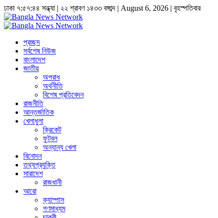
ঢাকা
৭:৫৭:৪৫ সন্ধ্যা
|
২২ শ্রাবণ ১৪৩৩ বঙ্গাব্দ | August 6, 2026
|
বৃহস্পতিবার
প্রচ্ছদ
সর্বশেষ নিউজ
বাংলাদেশ
জাতীয়
অপরাধ
অর্থনীতি
বিশেষ প্রতিবেদন
রাজনীতি
আন্তর্জাতিক
খেলাধুলা
ক্রিকেট
ফুটবল
অন্যান্য খেলা
বিনোদন
তথ্যপ্রযুক্তি
সারাদেশ
রাজধানী
আরো
ক্যাম্পাস
গণমাধ্যম
চাকুরী