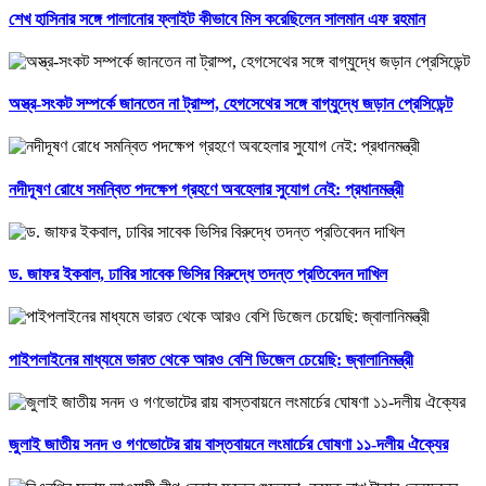
শেখ হাসিনার সঙ্গে পালানোর ফ্লাইট কীভাবে মিস করেছিলেন সালমান এফ রহমান
অস্ত্র-সংকট সম্পর্কে জানতেন না ট্রাম্প, হেগসেথের সঙ্গে বাগ্‌যুদ্ধে জড়ান প্রেসিডেন্ট
নদীদূষণ রোধে সমন্বিত পদক্ষেপ গ্রহণে অবহেলার সুযোগ নেই: প্রধানমন্ত্রী
ড. জাফর ইকবাল, ঢাবির সাবেক ভিসির বিরুদ্ধে তদন্ত প্রতিবেদন দাখিল
পাইপলাইনের মাধ্যমে ভারত থেকে আরও বেশি ডিজেল চেয়েছি: জ্বালানিমন্ত্রী
জুলাই জাতীয় সনদ ও গণভোটের রায় বাস্তবায়নে লংমার্চের ঘোষণা ১১-দলীয় ঐক্যের