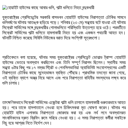
যুক্তরাষ্ট্রের প্রেসিডেন্টের সরকারি বাসভবন হোয়াইট হাউসের নিরাপত্তা চৌকির সামনে
গুলিবর্ষণের ঘটনায় আতঙ্ক ছড়িয়ে পড়ে। শনিবার (২৩ মে) সন্ধ্যায় ঘটে যাওয়া এই ঘটনায়
সিক্রেট সার্ভিসের সঙ্গে বন্দুকধারীর গোলাগুলিতে পরিস্থিতি উত্তপ্ত হয়ে ওঠে। পরবর্তীতে
সিক্রেট সার্ভিসের পাল্টা গুলিতে হামলাকারী নিহত হয় এবং একজন পথচারী আহত হন।
ঘটনাটি নিশ্চিত করেছে সিবিসি নিউজের বরাত দিয়ে সংশ্লিষ্ট সূত্রগুলো।
প্রতিবেদনে বলা হয়েছে, ঘটনার সময় যুক্তরাষ্ট্রের প্রেসিডেন্ট ডোনাল্ড ট্রাম্প হোয়াইট
হাউসের ভেতরে অবস্থান করছিলেন এবং তিনি সম্পূর্ণ নিরাপদ ছিলেন। স্থানীয় সময়
সন্ধ্যা ৬টার কিছু পর ১৭ নম্বর স্ট্রিট ও পেনসিলভানিয়া অ্যাভিনিউ সংযোগস্থলের একটি
নিরাপত্তা চৌকির কাছে সন্দেহভাজন ব্যক্তি পৌঁছায়। প্রাথমিক তদন্তে জানা গেছে,
ওই ব্যক্তি ব্যাগে অস্ত্র নিয়ে আসে এবং পরে নিরাপত্তা বাহিনীর সদস্যদের লক্ষ্য করে
গুলি চালায়।
তাৎক্ষণিকভাবে সিক্রেট সার্ভিসের এজেন্টরা পাল্টা গুলি চালালে হামলাকারী গুরুতরভাবে আহত
হয়। পরে তাকে হাসপাতালে নেওয়া হলে চিকিৎসকরা মৃত ঘোষণা করেন। ঘটনার পর
হোয়াইট হাউস এলাকায় নিরাপত্তা জোরদার করা হয় এবং নর্থ লনে অবস্থানরত
সাংবাদিকদের দ্রুত ব্রিফিং রুমে সরিয়ে নেওয়া হয়। এ সময় নিরাপত্তা কর্মীরা সবাইকে
নিচু হয়ে আশ্রয় নিতে নির্দেশ দেন।