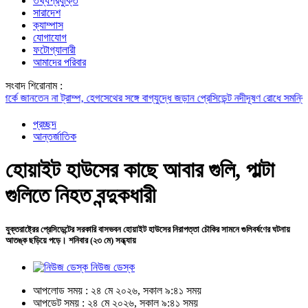
তথ্যপ্রযুক্তি
সারাদেশ
ক্যাম্পাস
যোগাযোগ
ফটোগ্যালারী
আমাদের পরিবার
সংবাদ শিরোনাম :
ানতেন না ট্রাম্প, হেগসেথের সঙ্গে বাগ্‌যুদ্ধে জড়ান প্রেসিডেন্ট
নদীদূষণ রোধে সমন্বিত পদক্ষে
প্রচ্ছদ
আন্তর্জাতিক
হোয়াইট হাউসের কাছে আবার গুলি, পাল্টা
গুলিতে নিহত বন্দুকধারী
যুক্তরাষ্ট্রের প্রেসিডেন্টের সরকারি বাসভবন হোয়াইট হাউসের নিরাপত্তা চৌকির সামনে গুলিবর্ষণের ঘটনায়
আতঙ্ক ছড়িয়ে পড়ে। শনিবার (২৩ মে) সন্ধ্যায়
নিউজ ডেস্ক
আপলোড সময় : ২৪ মে ২০২৬, সকাল ৯:৪১ সময়
আপডেট সময় : ২৪ মে ২০২৬, সকাল ৯:৪১ সময়