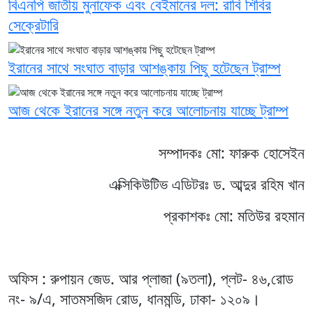
বিএনপি জাতীয় মুনাফেক এবং বেইমানের দল: রাবি শিবির
সেক্রেটারি
ইরানের সাথে সংঘাত বাড়ার আশঙ্কায় পিছু হটেছেন ট্রাম্প
আজ থেকে ইরানের সঙ্গে নতুন করে আলোচনায় যাচ্ছে ট্রাম্প
সম্পাদকঃ মো: ফারুক হোসেইন
এক্সিকিউটিভ এডিটরঃ ড. আব্দুর রহিম খান
প্রকাশকঃ মো: মতিউর রহমান
অফিস : রুপায়ন জেড. আর প্লাজা (৯তলা), প্লট- ৪৬,রোড
নং- ৯/এ, সাতমসজিদ রোড, ধানমন্ডি, ঢাকা- ১২০৯।