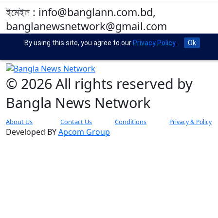
ইমেইল : info@banglann.com.bd,
banglanewsnetwork@gmail.com
By using this site, you agree to our
Privacy Policy
.
Ok
মোবাইল : +৮৮ ০২ ২২২২৪৬৯১৮, ০২২২২২৪৬৪৪৯
© 2026 All rights reserved by
Bangla News Network
About Us
Contact Us
Conditions
Privacy & Policy
Developed BY
Apcom Group