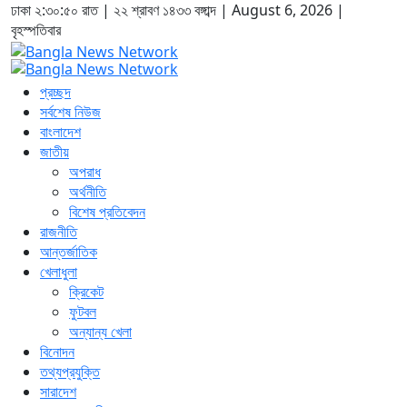
ঢাকা
২:৩০:৫১ রাত
|
২২ শ্রাবণ ১৪৩৩ বঙ্গাব্দ | August 6, 2026
|
বৃহস্পতিবার
প্রচ্ছদ
সর্বশেষ নিউজ
বাংলাদেশ
জাতীয়
অপরাধ
অর্থনীতি
বিশেষ প্রতিবেদন
রাজনীতি
আন্তর্জাতিক
খেলাধুলা
ক্রিকেট
ফুটবল
অন্যান্য খেলা
বিনোদন
তথ্যপ্রযুক্তি
সারাদেশ