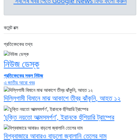
সর্বশেষ খবর পেতে Google News ফিড ফলো করুন
কমেন্ট বক্স
প্রতিবেদকের তথ্য
নিউজ ডেস্ক
প্রতিবেদকের সকল নিউজ
এ জাতীয় আরো খবর
দিল্লিগামী বিমানে মাঝ আকাশে তীব্র ঝাঁকুনি, আহত ১২
‘চুক্তি নয়তো আত্মসমর্পণ’, ইরানকে হুঁশিয়ারি ট্রাম্পের
বিশ্ববাজারে আবারও বাড়লো জ্বালানি তেলের দাম