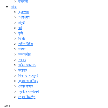
রাজধানী
আরো
ক্যাম্পাস
গণমাধ্যম
চাকুরী
ধর্ম
কৃষি
ফিচার
লাইফস্টাইল
ভ্রমণ
সম্পাদকীয়
স্বাস্থ্য
আইন আদালত
মতামত
শিক্ষা ও সংস্কৃতি
ব্যবসা ও বাণিজ্য
শেয়ার বাজার
প্রবাসে বাংলাদেশ
প্রেস বিজ্ঞপ্তি
আরো