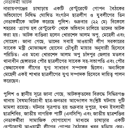
নারায়ণগঞ্জের চাষাঢ়ায় একটি রেস্টুরেন্টে গোপন বৈঠকের
অভিযোগে নিষিদ্ধ ঘোষিত সংগঠন ছাত্রলীগ ও যুবলীগের তিন
নেতাকর্মীকে আটক করেছে পুলিশ। শুক্রবার (২২ মে) বিকেলে
শহরের ‘গ্র্যান্ড হল রেস্টুরেন্ট’ থেকে অভিযান চালিয়ে তাদের আটক
করা হয়। আটক ব্যক্তিরা হলেন খোরশেদ আলম অপু, মেহেদী এবং
সোহেল। জানা গেছে, তাদের সবাই আওয়ামী লীগ সরকারের
সাবেক মন্ত্রী মোফাজ্জল হোসেন চৌধুরী মায়ার অনুসারী হিসেবে
পরিচিত। এর মধ্যে খোরশেদ আলম অপু চাঁদপুর জেলার মতলব
থানাধীন ছেঙ্গারচর পৌর ছাত্রলীগের সাবেক সহ-সভাপতি এবং পৌর
স্বেচ্ছাসেবক লীগের যুগ্ম সাধারণ সম্পাদক ছিলেন। অন্যদিকে
মেহেদী একই শাখার ছাত্রলীগের যুগ্ম সম্পাদক হিসেবে দায়িত্ব পালন
করেছেন।
পুলিশ ও স্থানীয় সূত্রে জানা গেছে, আটককৃতদের বিরুদ্ধে সিদ্ধিরগঞ্জ
থানায় বৈষম্যবিরোধী ছাত্র-জনতার আন্দোলন সংশ্লিষ্ট ঘটনায় দুটি
মামলা রয়েছে। ঘটনার সূত্রপাত হয় শুক্রবার দুপুরে, যখন ইসলামী
ছাত্রশিবির, জাতীয় নাগরিক পার্টি (এনসিপি) এবং জাতীয় ছাত্রশক্তির
নেতাকর্মীরা সামাজিক যোগাযোগ মাধ্যমে চাষাঢ়ার একটি
রেস্টুরেন্টে আওয়ামী লীগের গোপন বৈঠকের খবর ছড়িয়ে দেন।