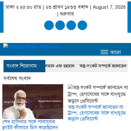
ঢাকা
২:২৫:৫১ রাত
|
২৩ শ্রাবণ ১৪৩৩ বঙ্গাব্দ | August 7, 2026
|
শুক্রবার
আরো
সংবাদ শিরোনাম :
বে মিস করেছিলেন সালমান এফ রহমান
অস্ত্র-সংকট সম্পর্কে জানতেন না ট্রাম্প, 
সর্বশেষ সংবাদ
অস্ত্র-সংকট সম্পর্কে জানতেন না
ট্রাম্প, হেগসেথের সঙ্গে বাগ্‌যুদ্ধে
জড়ান প্রেসিডেন্ট
শেখ হাসিনার সঙ্গে পালানোর
ফ্লাইট কীভাবে মিস করেছিলেন