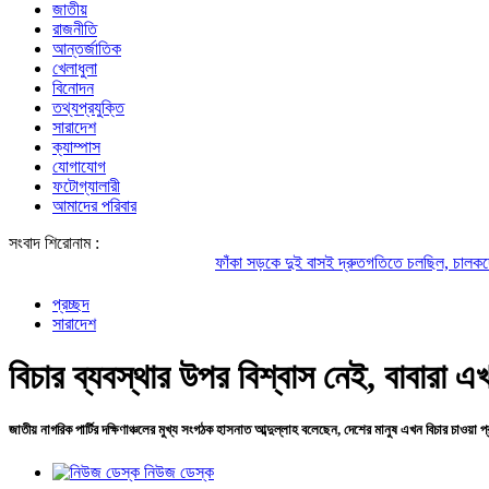
জাতীয়
রাজনীতি
আন্তর্জাতিক
খেলাধুলা
বিনোদন
তথ্যপ্রযুক্তি
সারাদেশ
ক্যাম্পাস
যোগাযোগ
ফটোগ্যালারী
আমাদের পরিবার
সংবাদ শিরোনাম :
ফাঁকা সড়কে দুই বাসই দ্রুতগতিতে চলছিল, চালকদের চোখে ছিল ঘ
প্রচ্ছদ
সারাদেশ
বিচার ব্যবস্থার উপর বিশ্বাস নেই, বাবারা এ
জাতীয় নাগরিক পার্টির দক্ষিণাঞ্চলের মুখ্য সংগঠক হাসনাত আব্দুল্লাহ বলেছেন, দেশের মানুষ এখন বিচার চাওয়া প্
নিউজ ডেস্ক