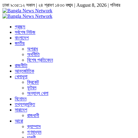
ঢাকা
৯:৩৫:১২ সকাল
|
২৪ শ্রাবণ ১৪৩৩ বঙ্গাব্দ | August 8, 2026
|
শনিবার
প্রচ্ছদ
সর্বশেষ নিউজ
বাংলাদেশ
জাতীয়
অপরাধ
অর্থনীতি
বিশেষ প্রতিবেদন
রাজনীতি
আন্তর্জাতিক
খেলাধুলা
ক্রিকেট
ফুটবল
অন্যান্য খেলা
বিনোদন
তথ্যপ্রযুক্তি
সারাদেশ
রাজধানী
আরো
ক্যাম্পাস
গণমাধ্যম
চাকুরী