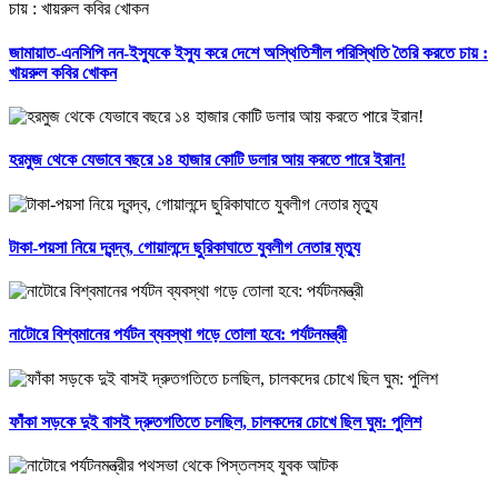
জামায়াত-এনসিপি নন-ইস্যুকে ইস্যু করে দেশে অস্থিতিশীল পরিস্থিতি তৈরি করতে চায় :
খায়রুল কবির খোকন
হরমুজ থেকে যেভাবে বছরে ১৪ হাজার কোটি ডলার আয় করতে পারে ইরান!
টাকা-পয়সা নিয়ে দ্বন্দ্ব, গোয়ালন্দে ছুরিকাঘাতে যুবলীগ নেতার মৃত্যু
নাটোরে বিশ্বমানের পর্যটন ব্যবস্থা গড়ে তোলা হবে: পর্যটনমন্ত্রী
ফাঁকা সড়কে দুই বাসই দ্রুতগতিতে চলছিল, চালকদের চোখে ছিল ঘুম: পুলিশ