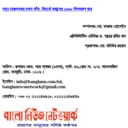
নতুন চাঞ্চল্যকর তথ্য ফাঁস, বিতর্কে ফ্রান্সের ১৯৯৮ বিশ্বকাপ জয়
সম্পাদকঃ মো: ফারুক হোসেইন
এক্সিকিউটিভ এডিটরঃ ড. আব্দুর রহিম খান
প্রকাশকঃ মো: মতিউর রহমান
অফিস : রুপায়ন জেড. আর প্লাজা (৯তলা), প্লট- ৪৬,রোড নং- ৯/এ, সাতমসজিদ
রোড, ধানমন্ডি, ঢাকা- ১২০৯।
ইমেইল : info@banglann.com.bd,
banglanewsnetwork@gmail.com
মোবাইল : +৮৮ ০২ ২২২২৪৬৯১৮, ০২২২২২৪৬৪৪৯