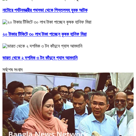
নাটোরে পর্যটনমন্ত্রীর পথসভা থেকে পিস্তলসহ যুবক আটক
২০ টাকার টিকিটে ৩০ লাখ টাকা পাচ্ছেন কৃষক হানিফ মিয়া
ভারত থেকে ২ দশমিক ৩ টন কাঁদুনে গ্যাস আমদানি
সর্বশেষ সংবাদ