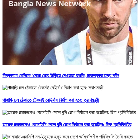
বিশ্বকাপে মেসিকে ‘বোমা মেরে উড়িয়ে দেওয়ার’ হুমকি, চাঞ্চল্যকর তথ্য ফাঁস
পাহাড়ি ঢল ঠেকাতে টেকসই বেড়িবাঁধ নির্মাণ করা হবে: ত্রাণমন্ত্রী
তারেক রহমানকেও জেআইসি সেলে বন্দি রেখে নির্যাতন করা হয়েছিল: চিফ প্রসিকিউটর