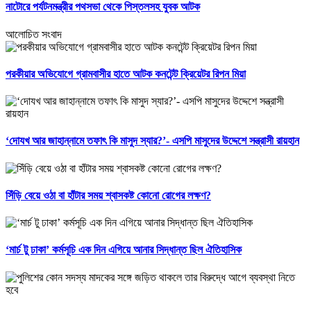
নাটোরে পর্যটনমন্ত্রীর পথসভা থেকে পিস্তলসহ যুবক আটক
আলোচিত সংবাদ
পরকীয়ার অভিযোগে গ্রামবাসীর হাতে আটক কনটেন্ট ক্রিয়েটর রিপন মিয়া
‘দোযখ আর জাহান্নামে তফাৎ কি মাসুদ স্যার?’- এসপি মাসুদের উদ্দেশে সন্ত্রাসী রায়হান
সিঁড়ি বেয়ে ওঠা বা হাঁটার সময় শ্বাসকষ্ট কোনো রোগের লক্ষণ?
‘মার্চ টু ঢাকা’ কর্মসূচি এক দিন এগিয়ে আনার সিদ্ধান্ত ছিল ঐতিহাসিক