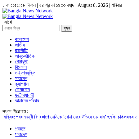
ঢাকা
৫:৫৫:৫৯ বিকাল
|
২৪ শ্রাবণ ১৪৩৩ বঙ্গাব্দ | August 8, 2026
|
শনিবার
আরো
খুজুন
বাংলাদেশ
জাতীয়
রাজনীতি
আন্তর্জাতিক
খেলাধুলা
বিনোদন
তথ্যপ্রযুক্তি
সারাদেশ
ক্যাম্পাস
যোগাযোগ
ফটোগ্যালারী
আমাদের পরিবার
সংবাদ শিরোনাম :
ধানমন্ত্রী
বিশ্বকাপে মেসিকে ‘বোমা মেরে উড়িয়ে দেওয়ার’ হুমকি, চাঞ্চল্যকর তথ্য ফাঁস
পাহা
প্রচ্ছদ
সারাদেশ