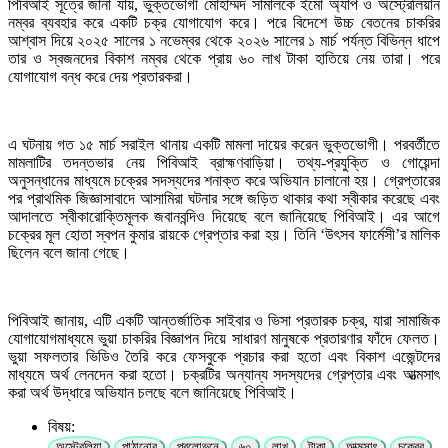
পিবিআই সূত্রে জানা যায়, ভুক্তভোগী মোহাম্মদ সামালকে ইমো অ্যাপ ও অস্ট্রেলিয়ান
নম্বর ব্যবহার করে একটি চক্র যোগাযোগ করে। পরে বিদেশে উচ্চ বেতনের চাকরির
আশ্বাস দিয়ে ২০২৫ সালের ১ নভেম্বর থেকে ২০২৬ সালের ১ মার্চ পর্যন্ত বিভিন্ন ধাপে
তার ও স্বজনদের বিকাশ নম্বর থেকে প্রায় ৬০ লাখ টাকা হাতিয়ে নেয় তারা। পরে
যোগাযোগ বন্ধ করে দেয় প্রতারকরা।
এ ঘটনায় গত ১৫ মার্চ সরাইল থানায় একটি মামলা দায়ের করেন ভুক্তভোগী। পরবর্তীতে
মামলাটির তদন্তভার নেয় পিবিআই ব্রাহ্মণবাড়িয়া। তথ্য-প্রযুক্তি ও গোয়েন্দা
অনুসন্ধানের মাধ্যমে চক্রের সদস্যদের শনাক্ত করে অভিযান চালানো হয়। গ্রেপ্তারের
পর প্রাথমিক জিজ্ঞাসাবাদে আসামিরা ঘটনার সঙ্গে জড়িত থাকার কথা স্বীকার করেছে এবং
আদালতে স্বীকারোক্তিমূলক জবানবন্দিও দিয়েছে বলে জানিয়েছে পিবিআই। এর আগে
চক্রের মূল হোতা স্বপন কুমার রায়কে গ্রেপ্তার করা হয়। তিনি ‘উৎসব ফার্মেসী’র মালিক
ছিলেন বলে জানা গেছে।
পিবিআই জানায়, এটি একটি আন্তর্জাতিক সাইবার ও ভিসা প্রতারক চক্র, যারা সামাজিক
যোগাযোগমাধ্যমে ভুয়া চাকরির বিজ্ঞাপন দিয়ে সাধারণ মানুষকে প্রতারণার ফাঁদে ফেলত।
ভুয়া সফলতার ভিডিও তৈরি করে ফেসবুকে প্রচার করা হতো এবং বিকাশ এজেন্টদের
মাধ্যমে অর্থ লেনদেন করা হতো। চক্রটির অন্যান্য সদস্যদের গ্রেপ্তার এবং আত্মসাৎ
করা অর্থ উদ্ধারে অভিযান চলছে বলে জানিয়েছে পিবিআই।
বিষয়:
অস্ট্রেলিয়া
পাঠানোর
প্রলোভনে
৬০
লাখ
টাকা
আত্মসাৎ
চক্রের