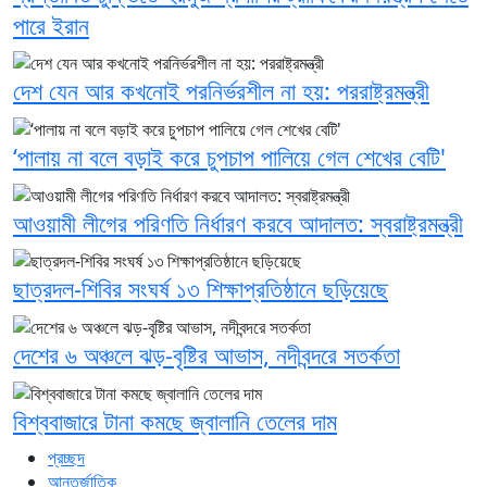
পারে ইরান
দেশ যেন আর কখনোই পরনির্ভরশীল না হয়: পররাষ্ট্রমন্ত্রী
‘পালায় না বলে বড়াই করে চুপচাপ পালিয়ে গেল শেখের বেটি'
আওয়ামী লীগের পরিণতি নির্ধারণ করবে আদালত: স্বরাষ্ট্রমন্ত্রী
ছাত্রদল-শিবির সংঘর্ষ ১৩ শিক্ষাপ্রতিষ্ঠানে ছড়িয়েছে
দেশের ৬ অঞ্চলে ঝড়-বৃষ্টির আভাস, নদীবন্দরে সতর্কতা
বিশ্ববাজারে টানা কমছে জ্বালানি তেলের দাম
প্রচ্ছদ
আন্তর্জাতিক