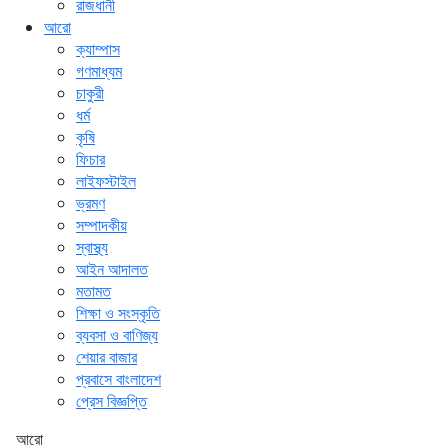
রাজধানী
আরো
ক্যাম্পাস
গণমাধ্যম
চাকুরী
ধর্ম
কৃষি
ফিচার
লাইফস্টাইল
ভ্রমণ
সম্পাদকীয়
স্বাস্থ্য
আইন আদালত
মতামত
শিক্ষা ও সংস্কৃতি
ব্যবসা ও বাণিজ্য
শেয়ার বাজার
প্রবাসে বাংলাদেশ
প্রেস বিজ্ঞপ্তি
আরো