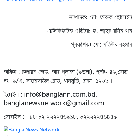
সম্পাদকঃ মো: ফারুক হোসেইন
এক্সিকিউটিভ এডিটরঃ ড. আব্দুর রহিম খান
প্রকাশকঃ মো: মতিউর রহমান
অফিস : রুপায়ন জেড. আর প্লাজা (৯তলা), প্লট- ৪৬,রোড
নং- ৯/এ, সাতমসজিদ রোড, ধানমন্ডি, ঢাকা- ১২০৯।
ইমেইল : info@banglann.com.bd,
banglanewsnetwork@gmail.com
মোবাইল : +৮৮ ০২ ২২২২৪৬৯১৮, ০২২২২২৪৬৪৪৯