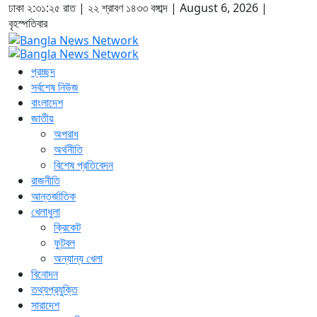
ঢাকা
২:৩১:২৫ রাত
|
২২ শ্রাবণ ১৪৩৩ বঙ্গাব্দ | August 6, 2026
|
বৃহস্পতিবার
প্রচ্ছদ
সর্বশেষ নিউজ
বাংলাদেশ
জাতীয়
অপরাধ
অর্থনীতি
বিশেষ প্রতিবেদন
রাজনীতি
আন্তর্জাতিক
খেলাধুলা
ক্রিকেট
ফুটবল
অন্যান্য খেলা
বিনোদন
তথ্যপ্রযুক্তি
সারাদেশ