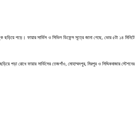
ছড়িয়ে পড়ে। ফায়ার সার্ভিস ও সিভিল ডিফেন্স সূত্রে জানা গেছে, ভোর ৫টা ১৪ মিনিটে
য়ে পড়া রোধে ফায়ার সার্ভিসের তেজগাঁও, মোহাম্মদপুর, মিরপুর ও সিদ্দিকবাজার স্টেশনের