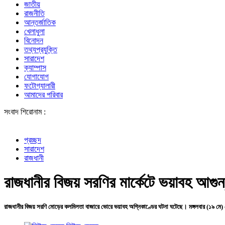
জাতীয়
রাজনীতি
আন্তর্জাতিক
খেলাধুলা
বিনোদন
তথ্যপ্রযুক্তি
সারাদেশ
ক্যাম্পাস
যোগাযোগ
ফটোগ্যালারী
আমাদের পরিবার
সংবাদ শিরোনাম :
প্রচ্ছদ
সারাদেশ
রাজধানী
রাজধানীর বিজয় সরণির মার্কেটে ভয়াবহ আগুন,
রাজধানীর বিজয় সরণি মোড়ের কলমিলতা বাজারে ভোরে ভয়াবহ অগ্নিকাণ্ডের ঘটনা ঘটেছে। মঙ্গলবার (১৯ মে)