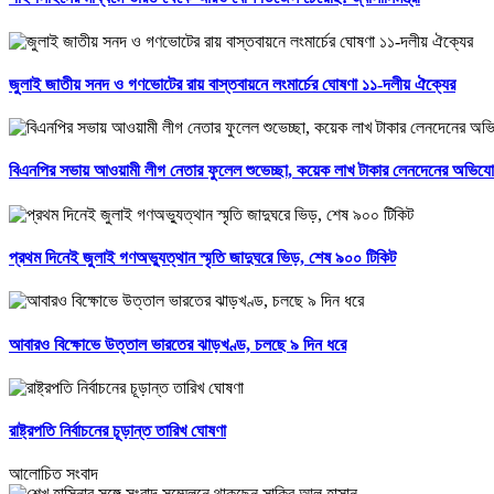
জুলাই জাতীয় সনদ ও গণভোটের রায় বাস্তবায়নে লংমার্চের ঘোষণা ১১-দলীয় ঐক্যের
বিএনপির সভায় আওয়ামী লীগ নেতার ফুলেল শুভেচ্ছা, কয়েক লাখ টাকার লেনদেনের অভিয
প্রথম দিনেই জুলাই গণঅভ্যুত্থান স্মৃতি জাদুঘরে ভিড়, শেষ ৯০০ টিকিট
আবারও বিক্ষোভে উত্তাল ভারতের ঝাড়খণ্ড, চলছে ৯ দিন ধরে
রাষ্ট্রপতি নির্বাচনের চূড়ান্ত তারিখ ঘোষণা
আলোচিত সংবাদ