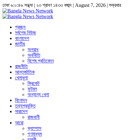
ঢাকা
৬:০:৪৭ সন্ধ্যা
|
২৩ শ্রাবণ ১৪৩৩ বঙ্গাব্দ | August 7, 2026
|
শুক্রবার
প্রচ্ছদ
সর্বশেষ নিউজ
বাংলাদেশ
জাতীয়
অপরাধ
অর্থনীতি
বিশেষ প্রতিবেদন
রাজনীতি
আন্তর্জাতিক
খেলাধুলা
ক্রিকেট
ফুটবল
অন্যান্য খেলা
বিনোদন
তথ্যপ্রযুক্তি
সারাদেশ
রাজধানী
আরো
ক্যাম্পাস
গণমাধ্যম
চাকুরী