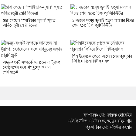
মারা গেছেন ‘স্পাইডার-ম্যান’ খ্যাত
১ বছরের মধ্যে জুলাই হত্যা মামলার বিচার
অভিনেত্রী মেরি রিভেরা
শেষ হবে: চিফ প্রসিকিউটর
গিমাইরেসকে পেতে আর্সেনালের প্রস্তাব
ফিরিয়ে দিলো নিউক্যাসল
অস্ত্র-সংকট সম্পর্কে জানতেন না ট্রাম্প,
হেগসেথের সঙ্গে বাগ্‌যুদ্ধে জড়ান
প্রেসিডেন্ট
সম্পাদকঃ মো: ফারুক হোসেইন
এক্সিকিউটিভ এডিটরঃ ড. আব্দুর রহিম খান
প্রকাশকঃ মো: মতিউর রহমান