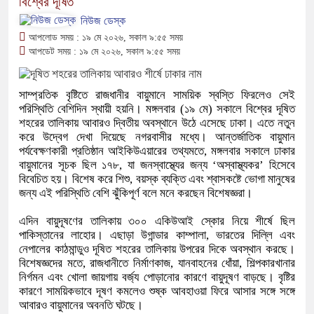
বিশ্বের দূষিত
নিউজ ডেস্ক
আপলোড সময় : ১৯ মে ২০২৬, সকাল ৯:৫৫ সময়
আপডেট সময় : ১৯ মে ২০২৬, সকাল ৯:৫৫ সময়
সাম্প্রতিক বৃষ্টিতে রাজধানীর বায়ুমানে সাময়িক স্বস্তি ফিরলেও সেই
পরিস্থিতি বেশিদিন স্থায়ী হয়নি। মঙ্গলবার (১৯ মে) সকালে বিশ্বের দূষিত
শহরের তালিকায় আবারও দ্বিতীয় অবস্থানে উঠে এসেছে ঢাকা। এতে নতুন
করে উদ্বেগ দেখা দিয়েছে নগরবাসীর মধ্যে। আন্তর্জাতিক বায়ুমান
পর্যবেক্ষণকারী প্রতিষ্ঠান আইকিউএয়ারের তথ্যমতে, মঙ্গলবার সকালে ঢাকার
বায়ুমানের সূচক ছিল ১৭৮, যা জনস্বাস্থ্যের জন্য ‘অস্বাস্থ্যকর’ হিসেবে
বিবেচিত হয়। বিশেষ করে শিশু, বয়স্ক ব্যক্তি এবং শ্বাসকষ্টে ভোগা মানুষের
জন্য এই পরিস্থিতি বেশি ঝুঁকিপূর্ণ বলে মনে করছেন বিশেষজ্ঞরা।
এদিন বায়ুদূষণের তালিকায় ৩০০ একিউআই স্কোর নিয়ে শীর্ষে ছিল
পাকিস্তানের লাহোর। এছাড়া উগান্ডার কাম্পালা, ভারতের দিল্লি এবং
নেপালের কাঠমান্ডুও দূষিত শহরের তালিকায় উপরের দিকে অবস্থান করছে।
বিশেষজ্ঞদের মতে, রাজধানীতে নির্মাণকাজ, যানবাহনের ধোঁয়া, শিল্পকারখানার
নির্গমন এবং খোলা জায়গায় বর্জ্য পোড়ানোর কারণে বায়ুদূষণ বাড়ছে। বৃষ্টির
কারণে সাময়িকভাবে দূষণ কমলেও শুষ্ক আবহাওয়া ফিরে আসার সঙ্গে সঙ্গে
আবারও বায়ুমানের অবনতি ঘটছে।