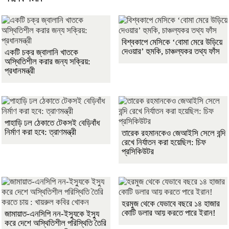
বিশ্বকাপে মেসিকে ‘বোমা মেরে উড়িয়ে
দেওয়ার’ হুমকি, চাঞ্চল্যকর তথ্য ফাঁস
একটি চক্র জ্বালানি খাতকে
অস্থিতিশীল করার জন্য সক্রিয়:
প্রধানমন্ত্রী
পাহাড়ি ঢল ঠেকাতে টেকসই বেড়িবাঁধ
নির্মাণ করা হবে: ত্রাণমন্ত্রী
তারেক রহমানকেও জেআইসি সেলে বন্দি
রেখে নির্যাতন করা হয়েছিল: চিফ
প্রসিকিউটর
হরমুজ থেকে যেভাবে বছরে ১৪ হাজার
কোটি ডলার আয় করতে পারে ইরান!
জামায়াত-এনসিপি নন-ইস্যুকে ইস্যু
করে দেশে অস্থিতিশীল পরিস্থিতি তৈরি