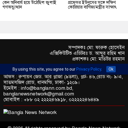
কেন অনিবার্য হয়ে উঠেছিল জুলাই
প্রফেসর ইউনূসের সঙ্গে দক্ষিণ
গণঅভ্যুত্থান
কোরিয়ার বাণিজ্যমন্ত্রীর সাক্ষাৎ
সম্পাদকঃ মো: ফারুক হোসেইন
এক্সিকিউটিভ এডিটরঃ ড. আব্দুর রহিম খান
প্রকাশকঃ মো: মতিউর রহমান
By using this site, you agree to our
Privacy Policy
.
Ok
অফিস : রুপায়ন জেড. আর প্লাজা (৯তলা), প্লট- ৪৬,রোড নং- ৯/এ,
সাতমসজিদ রোড, ধানমন্ডি, ঢাকা- ১২০৯।
ইমেইল : info@banglann.com.bd,
banglanewsnetwork@gmail.com
মোবাইল : +৮৮ ০২ ২২২২৪৬৯১৮, ০২২২২২৪৬৪৪৯