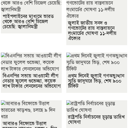
পাইপলাইনের মাধ্যমে ভারত
থেকে আরও বেশি ডিজেল
জুলাই জাতীয় সনদ ও
চেয়েছি: জ্বালানিমন্ত্রী
গণভোটের রায় বাস্তবায়নে
লংমার্চের ঘোষণা ১১-দলীয়
ঐক্যের
বিএনপির সভায় আওয়ামী লীগ
প্রথম দিনেই জুলাই গণঅভ্যুত্থান
নেতার ফুলেল শুভেচ্ছা, কয়েক
স্মৃতি জাদুঘরে ভিড়, শেষ ৯০০
লাখ টাকার লেনদেনের অভিযোগ
টিকিট
রাষ্ট্রপতি নির্বাচনের চূড়ান্ত তারিখ
ঘোষণা
আবারও বিক্ষোভে উত্তাল