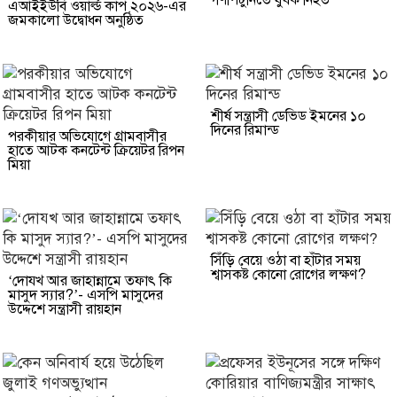
এআইইউবি ওয়ার্ল্ড কাপ ২০২৬-এর
জমকালো উদ্বোধন অনুষ্ঠিত
শীর্ষ সন্ত্রাসী ডেভিড ইমনের ১০
দিনের রিমান্ড
পরকীয়ার অভিযোগে গ্রামবাসীর
হাতে আটক কনটেন্ট ক্রিয়েটর রিপন
মিয়া
সিঁড়ি বেয়ে ওঠা বা হাঁটার সময়
শ্বাসকষ্ট কোনো রোগের লক্ষণ?
‘দোযখ আর জাহান্নামে তফাৎ কি
মাসুদ স্যার?’- এসপি মাসুদের
উদ্দেশে সন্ত্রাসী রায়হান