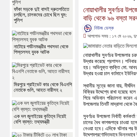
নোয়াখালীর সুবর্ণচর উ
ফাঁকা সড়কে দুই বাসই দ্রুতগতিতে
চলছিল, চালকদের চোখে ছিল ঘুম:
বাড়ি থেকে ৯৬ বস্তা সরক
পুলিশ
নিউজ ডেস্ক
আপলোড সময় : ১৭ মে ২০২৬, দু
নাটোরে পর্যটনমন্ত্রীর পথসভা থেকে
পিস্তলসহ যুবক আটক
নোয়াখালীর সুবর্ণচর উপজেলার চ
উদ্ধার করেছে প্রশাসন। শনিবার
হয়। অভিযুক্ত ব্যক্তি মো. আবদ
উদ্ধার হওয়া চাল বর্তমানে ইউন
মিরপুরে প্রাইভেট কার থেকে বিএনপি
স্থানীয় সূত্রে জানা যায়, দীর্
নেতাকে গুলি, আহত নারীসহ ২
বিক্রির উদ্দেশ্যে রাখা হয়েছে ব
গিয়ে অভিযান পরিচালনা করেন এব
উপজেলার তিনটি মাদ্রাসা থেকে 
এক দল জুলাইয়ের কৃতিত্ব নিয়েই
সুবর্ণচর উপজেলা নির্বাহী কর্মক
বেশি ব্যস্ত: তথ্যমন্ত্রী
চালের বৈধ কাগজপত্র চাওয়া হলে
নেওয়া হবে। এদিকে ঘটনার পর উপ
উদ্দেশ্যপ্রণোদিতভাবে ভিন্নভাবে