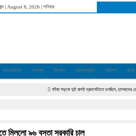
গাব্দ | August 8, 2026
|
শনিবার
আন্তর্জাতিক
খেলাধুলা
বিনোদন
তথ্যপ্রযুক্তি
সারাদেশ
আরো
ফাঁকা সড়কে দুই বাসই দ্রুতগতিতে চলছিল, চালকদের চোখে ছিল ঘ
িতে মিললো ৯৬ বস্তা সরকারি চাল