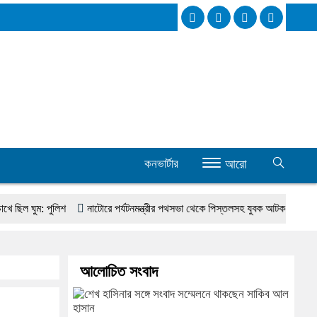
কনভার্টার
আরো
ুম: পুলিশ
নাটোরে পর্যটনমন্ত্রীর পথসভা থেকে পিস্তলসহ যুবক আটক
মিরপুরে প্
আলোচিত সংবাদ