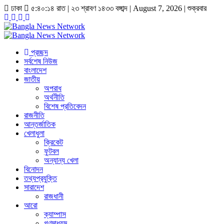
ঢাকা
৫:৪০:১৫ রাত
|
২৩ শ্রাবণ ১৪৩৩ বঙ্গাব্দ | August 7, 2026
|
শুক্রবার
প্রচ্ছদ
সর্বশেষ নিউজ
বাংলাদেশ
জাতীয়
অপরাধ
অর্থনীতি
বিশেষ প্রতিবেদন
রাজনীতি
আন্তর্জাতিক
খেলাধুলা
ক্রিকেট
ফুটবল
অন্যান্য খেলা
বিনোদন
তথ্যপ্রযুক্তি
সারাদেশ
রাজধানী
আরো
ক্যাম্পাস
গণমাধ্যম