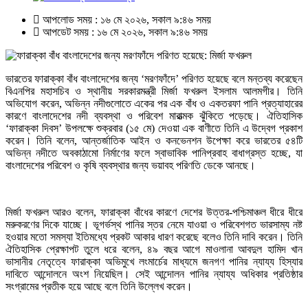
আপলোড সময় : ১৬ মে ২০২৬, সকাল ৯:৪৬ সময়
আপডেট সময় : ১৬ মে ২০২৬, সকাল ৯:৪৬ সময়
ভারতের ফারাক্কা বাঁধ বাংলাদেশের জন্য ‘মরণফাঁদে’ পরিণত হয়েছে বলে মন্তব্য করেছেন
বিএনপির মহাসচিব ও স্থানীয় সরকারমন্ত্রী মির্জা ফখরুল ইসলাম আলমগীর। তিনি
অভিযোগ করেন, অভিন্ন নদীগুলোতে একের পর এক বাঁধ ও একতরফা পানি প্রত্যাহারের
কারণে বাংলাদেশের নদী ব্যবস্থা ও পরিবেশ মারাত্মক ঝুঁকিতে পড়েছে। ঐতিহাসিক
‘ফারাক্কা দিবস’ উপলক্ষে শুক্রবার (১৫ মে) দেওয়া এক বাণীতে তিনি এ উদ্বেগ প্রকাশ
করেন। তিনি বলেন, আন্তর্জাতিক আইন ও কনভেনশন উপেক্ষা করে ভারতের ৫৪টি
অভিন্ন নদীতে অবকাঠামো নির্মাণের ফলে স্বাভাবিক পানিপ্রবাহ বাধাগ্রস্ত হচ্ছে, যা
বাংলাদেশের পরিবেশ ও কৃষি ব্যবস্থার জন্য ভয়াবহ পরিণতি ডেকে আনছে।
মির্জা ফখরুল আরও বলেন, ফারাক্কা বাঁধের কারণে দেশের উত্তর-পশ্চিমাঞ্চল ধীরে ধীরে
মরুকরণের দিকে যাচ্ছে। ভূগর্ভস্থ পানির স্তর নেমে যাওয়া ও পরিবেশগত ভারসাম্য নষ্ট
হওয়ার মতো সমস্যা ইতিমধ্যে প্রকট আকার ধারণ করেছে বলেও তিনি দাবি করেন। তিনি
ঐতিহাসিক প্রেক্ষাপট তুলে ধরে বলেন, ৪৯ বছর আগে মাওলানা আবদুল হামিদ খান
ভাসানীর নেতৃত্বে ফারাক্কা অভিমুখে লংমার্চের মাধ্যমে জনগণ পানির ন্যায্য হিস্যার
দাবিতে আন্দোলনে অংশ নিয়েছিল। সেই আন্দোলন পানির ন্যায্য অধিকার প্রতিষ্ঠার
সংগ্রামের প্রতীক হয়ে আছে বলে তিনি উল্লেখ করেন।