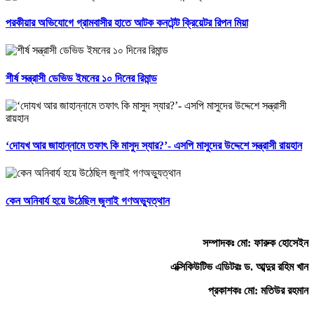
পরকীয়ার অভিযোগে গ্রামবাসীর হাতে আটক কনটেন্ট ক্রিয়েটর রিপন মিয়া
শীর্ষ সন্ত্রাসী ডেভিড ইমনের ১০ দিনের রিমান্ড
‘দোযখ আর জাহান্নামে তফাৎ কি মাসুদ স্যার?’- এসপি মাসুদের উদ্দেশে সন্ত্রাসী রায়হান
কেন অনিবার্য হয়ে উঠেছিল জুলাই গণঅভ্যুত্থান
সম্পাদকঃ মো: ফারুক হোসেইন
এক্সিকিউটিভ এডিটরঃ ড. আব্দুর রহিম খান
প্রকাশকঃ মো: মতিউর রহমান