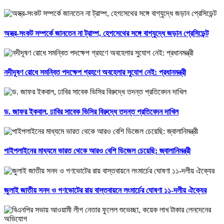
অস্ত্র-সংকট সম্পর্কে জানতেন না ট্রাম্প, হেগসেথের সঙ্গে বাগ্‌যুদ্ধে জড়ান প্রেসিডেন্ট
নদীদূষণ রোধে সমন্বিত পদক্ষেপ গ্রহণে অবহেলার সুযোগ নেই: প্রধানমন্ত্রী
ড. জাফর ইকবাল, ঢাবির সাবেক ভিসির বিরুদ্ধে তদন্ত প্রতিবেদন দাখিল
পাইপলাইনের মাধ্যমে ভারত থেকে আরও বেশি ডিজেল চেয়েছি: জ্বালানিমন্ত্রী
জুলাই জাতীয় সনদ ও গণভোটের রায় বাস্তবায়নে লংমার্চের ঘোষণা ১১-দলীয় ঐক্যের