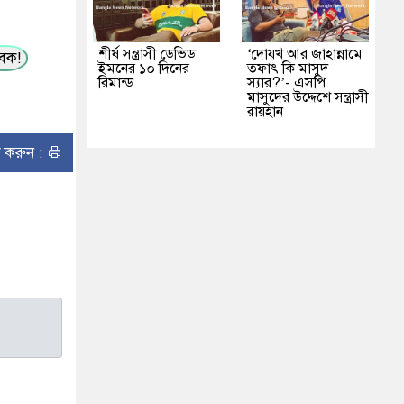
শীর্ষ সন্ত্রাসী ডেভিড
‘দোযখ আর জাহান্নামে
ুবক!
ইমনের ১০ দিনের
তফাৎ কি মাসুদ
রিমান্ড
স্যার?’- এসপি
মাসুদের উদ্দেশে সন্ত্রাসী
রায়হান
ন্ট করুন :