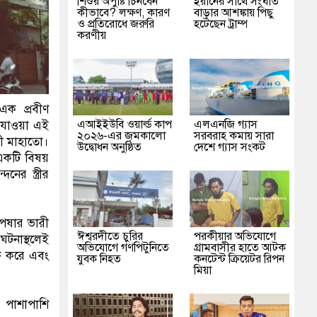
শিশুর অপুষ্টি চিনবেন
ইরানের সাথে সংঘাত
কীভাবে? লক্ষণ, কারণ
বাড়ার আশঙ্কায় পিছু
ও প্রতিরোধে জরুরি
হটেছেন ট্রাম্প
করণীয়
এক প্রবীণ
এআইইউবি ওয়ার্ল্ড কাপ
এলএনজি গ্যাস
ে যাওয়া এই
২০২৬-এর জমকালো
সরবরাহ কমায় সারা
বী মাহাতো।
উদ্বোধন অনুষ্ঠিত
দেশে গ্যাস সংকট
 একটি বিষয়
ের স্ত্রীর
পেষার ভারী
ঈশ্বরদীতে চুরির
পরকীয়ার অভিযোগে
টনাস্থলেই
অভিযোগে গণপিটুনিতে
গ্রামবাসীর হাতে আটক
টক করে এবং
যুবক নিহত
কনটেন্ট ক্রিয়েটর রিপন
মিয়া
 পাশাপাশি