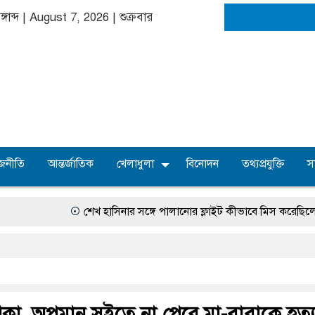
্গাব্দ | August 7, 2026
|
শুক্রবার
জনীতি
আন্তর্জাতিক
খেলাধুলা
বিনোদন
তথ্যপ্রযুক্তি
স
শেখ হাসিনার সঙ্গে পালানোর ফ্লাইট কীভাবে মিস করেছিলেন সালমান এফ রহ
কাঝকা, অপমান সইতে না পেরে মা-বাবাকে হত্য