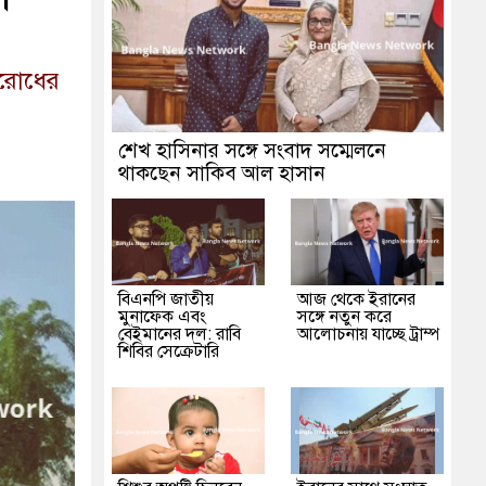
িরোধের
শেখ হাসিনার সঙ্গে সংবাদ সম্মেলনে
থাকছেন সাকিব আল হাসান
বিএনপি জাতীয়
আজ থেকে ইরানের
মুনাফেক এবং
সঙ্গে নতুন করে
বেইমানের দল: রাবি
আলোচনায় যাচ্ছে ট্রাম্প
শিবির সেক্রেটারি