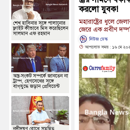
করলো যুবক!
মহারাষ্ট্রের ধুলে 
শেখ হাসিনার সঙ্গে পালানোর
ফ্লাইট কীভাবে মিস করেছিলেন
জেরে এক প্রবীণ দম্
সালমান এফ রহমান
নিউজ ডেস্ক
আপলোড সময় : ১৬ মে ২০২
অস্ত্র-সংকট সম্পর্কে জানতেন না
ট্রাম্প, হেগসেথের সঙ্গে
বাগ্‌যুদ্ধে জড়ান প্রেসিডেন্ট
নদীদূষণ রোধে সমন্বিত