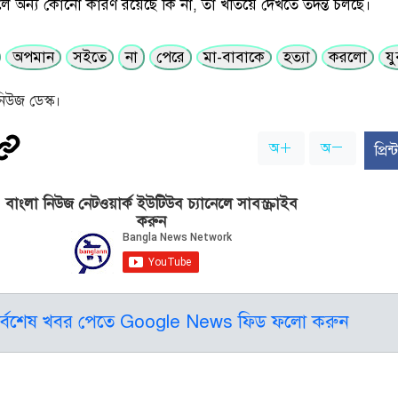
 অন্য কোনো কারণ রয়েছে কি না, তা খতিয়ে দেখতে তদন্ত চলছে।
অপমান
সইতে
না
পেরে
মা-বাবাকে
হত্যা
করলো
য
িউজ ডেস্ক।
অ
অ
প্রি
বাংলা নিউজ নেটওয়ার্ক ইউটিউব চ্যানেলে সাবস্ক্রাইব
করুন
র্বশেষ খবর পেতে Google News ফিড ফলো করুন