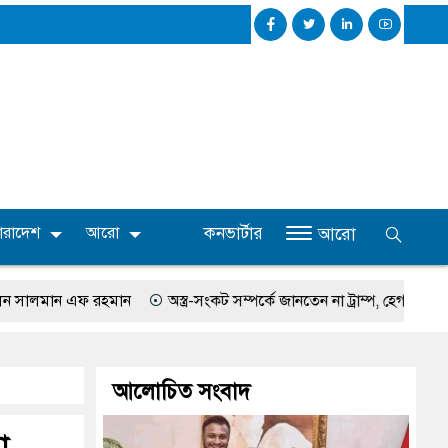
কনভার্টার
ারাদেশ
আরো
আরো
মান
অস্ত্র-সংকট সম্পর্কে জানতেন না ট্রাম্প, হেগসেথের সঙ্গে বাগ্‌যুদ্ধে জড়ান
আলোচিত সংবাদ
া