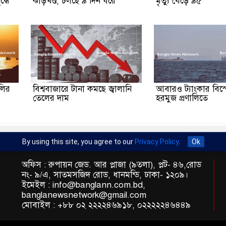
দ্ধে
ঝাড়খণ্ড, চলছে ৯ দিন ধরে
মৃত্যু বেড়ে ৯৫
ালির
বিশ্ববাজারে টানা কমছে জ্বালানি
আবারও ট্যাংকার বিস
তেলের দাম
হরমুজ প্রণালিতে
By using this site, you agree to our
Privacy Policy
.
Ok
অফিস : রুপায়ন জেড. আর প্লাজা (৯তলা), প্লট- ৪৬,রোড
নং- ৯/এ, সাতমসজিদ রোড, ধানমন্ডি, ঢাকা- ১২০৯।
ইমেইল : info@banglann.com.bd,
banglanewsnetwork@gmail.com
মোবাইল : +৮৮ ০২ ২২২২৪৬৯১৮, ০২২২২২৪৬৪৪৯