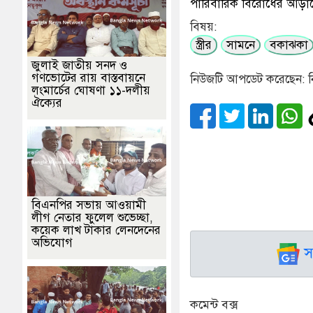
পারিবারিক বিরোধের আড়ালে
বিষয়:
স্ত্রীর
সামনে
বকাঝকা
জুলাই জাতীয় সনদ ও
গণভোটের রায় বাস্তবায়নে
নিউজটি আপডেট করেছেন: ন
লংমার্চের ঘোষণা ১১-দলীয়
ঐক্যের
বিএনপির সভায় আওয়ামী
লীগ নেতার ফুলেল শুভেচ্ছা,
কয়েক লাখ টাকার লেনদেনের
অভিযোগ
স
কমেন্ট বক্স