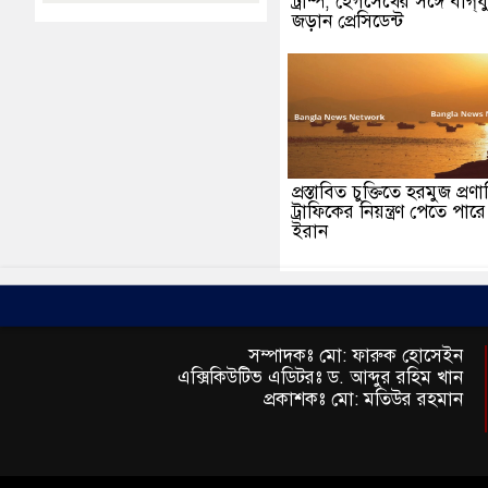
ট্রাম্প, হেগসেথের সঙ্গে বাগ্‌যু
জড়ান প্রেসিডেন্ট
প্রস্তাবিত চুক্তিতে হরমুজ প্রণ
ট্রাফিকের নিয়ন্ত্রণ পেতে পারে
ইরান
সম্পাদকঃ মো: ফারুক হোসেইন
এক্সিকিউটিভ এডিটরঃ ড. আব্দুর রহিম খান
প্রকাশকঃ মো: মতিউর রহমান