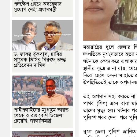
পদক্ষেপ গ্রহণে অবহেলার
সুযোগ নেই: প্রধানমন্ত্রী
মহারাষ্ট্রের ধুলে জেলা
দম্পতিকে নৃশংসভাবে হত্যা
ড. জাফর ইকবাল, ঢাবির
সাবেক ভিসির বিরুদ্ধে তদন্ত
ঘটনাকে কেন্দ্র করে এলাকায়
প্রতিবেদন দাখিল
স্থানীয় সূত্রে জানা যায়,
নিয়ে ছেলে চন্দন মাহাতোর 
উপস্থিতিতেই তাকে অপমানজ
এই অপমান সহ্য করতে না পে
পাথর (শিল) এনে বাবা-ম
পাইপলাইনের মাধ্যমে ভারত
তাদের মৃত্যু হয়। ঘটনার প
থেকে আরও বেশি ডিজেল
পুলিশে খবর দেন। পরে পুলিশ দ
চেয়েছি: জ্বালানিমন্ত্রী
ধুলে জেলা পুলিশ জানিয়ে