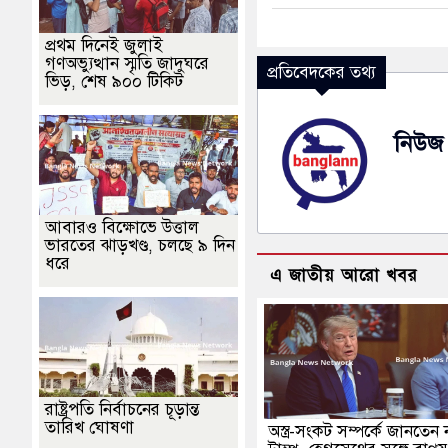
প্রথম দিনেই জুলাই
গণঅভ্যুত্থান স্মৃতি জাদুঘরে
প্রতিবেদকের তথ্য
ভিড়, শেষ ৯০০ টিকিট
নিউজ 
আবারও বিক্ষোভে উত্তাল
ভারতের ঝাড়খণ্ড, চলছে ৯ দিন
ধরে
এ জাতীয় আরো খবর
রাষ্ট্রপতি নির্বাচনের চূড়ান্ত
তারিখ ঘোষণা
অস্ত্র-সংকট সম্পর্কে জানতেন 