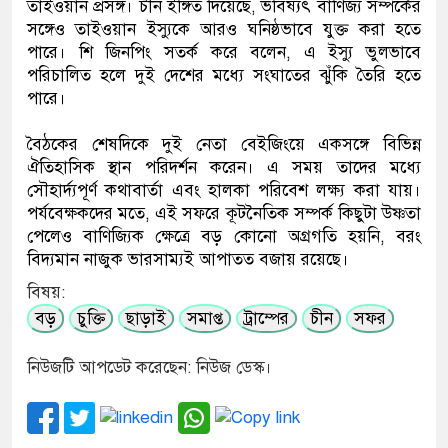
তাইওয়ান প্রসঙ্গ। চীন ইঙ্গিত দিয়েছে, ভবিষ্যৎ বাণিজ্য সম্পর্কের
সঙ্গেও তাইওয়ান ইস্যুকে আরও ঘনিষ্ঠভাবে যুক্ত করা হতে
পারে। শি জিনপিং সতর্ক করে বলেন, এ ইস্যু ভুলভাবে
পরিচালিত হলে দুই দেশের মধ্যে সংঘাতের ঝুঁকি তৈরি হতে
পারে।
বৈঠকের শেষদিকে দুই নেতা বেইজিংয়ে একসঙ্গে বিভিন্ন
ঐতিহাসিক স্থান পরিদর্শন করেন। এ সময় তাদের মধ্যে
সৌহার্দ্যপূর্ণ কথাবার্তা এবং হালকা পরিবেশ লক্ষ্য করা যায়।
পর্যবেক্ষকদের মতে, এই সফরে কূটনৈতিক সম্পর্ক কিছুটা উষ্ণতা
পেলেও বাণিজ্যিক ক্ষেত্রে বড় কোনো অগ্রগতি হয়নি, বরং
বিদ্যমান নাজুক ভারসাম্যই আপাতত বজায় রয়েছে।
বিষয়:
বড়
চুক্তি
ছাড়াই
সমাপ্ত
ট্রাম্পের
চীন
সফর
নিউজটি আপডেট করেছেন: নিউজ ডেস্ক।