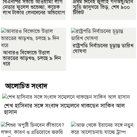
বিএনপির সভায় আওয়ামী লীগ
প্রথম দিনেই জুলাই গণঅভ্যুত্থান
নেতার ফুলেল শুভেচ্ছা, কয়েক
স্মৃতি জাদুঘরে ভিড়, শেষ ৯০০
লাখ টাকার লেনদেনের অভিযোগ
টিকিট
রাষ্ট্রপতি নির্বাচনের চূড়ান্ত তারিখ
ঘোষণা
আবারও বিক্ষোভে উত্তাল
ভারতের ঝাড়খণ্ড, চলছে ৯ দিন
ধরে
আলোচিত সংবাদ
শেখ হাসিনার সঙ্গে সংবাদ সম্মেলনে থাকছেন সাকিব আল
হাসান