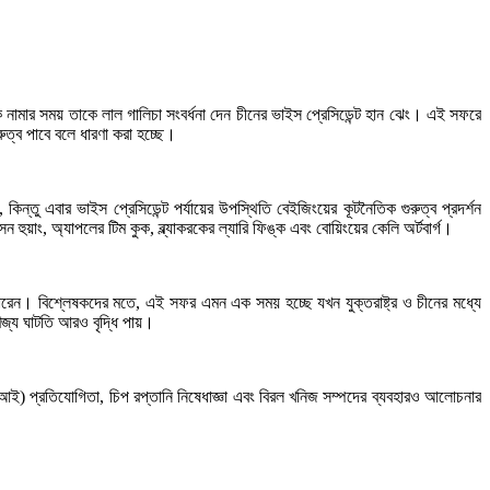
থেকে নামার সময় তাকে লাল গালিচা সংবর্ধনা দেন চীনের ভাইস প্রেসিডেন্ট হান ঝেং। এই সফরে
ুরুত্ব পাবে বলে ধারণা করা হচ্ছে।
্তু এবার ভাইস প্রেসিডেন্ট পর্যায়ের উপস্থিতি বেইজিংয়ের কূটনৈতিক গুরুত্ব প্রদর্শন
ন হুয়াং, অ্যাপলের টিম কুক, ব্ল্যাকরকের ল্যারি ফিঙ্ক এবং বোয়িংয়ের কেলি অর্টবার্গ।
পারেন। বিশ্লেষকদের মতে, এই সফর এমন এক সময় হচ্ছে যখন যুক্তরাষ্ট্র ও চীনের মধ্যে
ণিজ্য ঘাটতি আরও বৃদ্ধি পায়।
 (এআই) প্রতিযোগিতা, চিপ রপ্তানি নিষেধাজ্ঞা এবং বিরল খনিজ সম্পদের ব্যবহারও আলোচনার