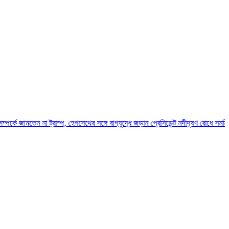
না ট্রাম্প, হেগসেথের সঙ্গে বাগ্‌যুদ্ধে জড়ান প্রেসিডেন্ট
নদীদূষণ রোধে সমন্বিত পদক্ষেপ গ্র