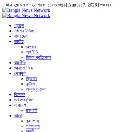
ঢাকা
২:২:৫০ রাত
|
২৩ শ্রাবণ ১৪৩৩ বঙ্গাব্দ | August 7, 2026
|
শুক্রবার
প্রচ্ছদ
সর্বশেষ নিউজ
বাংলাদেশ
জাতীয়
অপরাধ
অর্থনীতি
বিশেষ প্রতিবেদন
রাজনীতি
আন্তর্জাতিক
খেলাধুলা
ক্রিকেট
ফুটবল
অন্যান্য খেলা
বিনোদন
তথ্যপ্রযুক্তি
সারাদেশ
রাজধানী
আরো
ক্যাম্পাস
গণমাধ্যম
চাকুরী