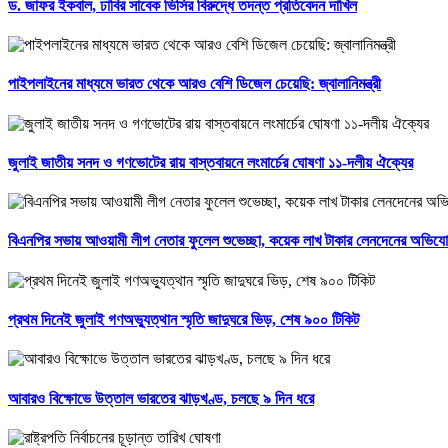
ড. জাফর ইকবাল, ঢাবির সাবেক ভিসির বিরুদ্ধে তদন্ত প্রতিবেদন দাখিল
পাইপলাইনের মাধ্যমে ভারত থেকে আরও বেশি ডিজেল চেয়েছি: জ্বালানিমন্ত্রী
জুলাই জাতীয় সনদ ও গণভোটের রায় বাস্তবায়নে লংমার্চের ঘোষণা ১১-দলীয় ঐক্যের
বিএনপির সভায় আওয়ামী লীগ নেতার ফুলেল শুভেচ্ছা, কয়েক লাখ টাকার লেনদেনের অভিয
প্রথম দিনেই জুলাই গণঅভ্যুত্থান স্মৃতি জাদুঘরে ভিড়, শেষ ৯০০ টিকিট
আবারও বিক্ষোভে উত্তাল ভারতের ঝাড়খণ্ড, চলছে ৯ দিন ধরে