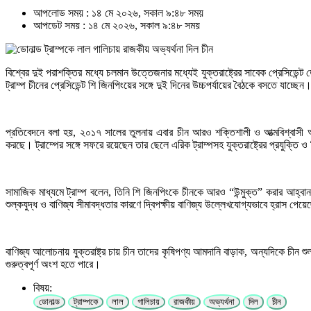
আপলোড সময় : ১৪ মে ২০২৬, সকাল ৯:৪৮ সময়
আপডেট সময় : ১৪ মে ২০২৬, সকাল ৯:৪৮ সময়
বিশ্বের দুই পরাশক্তির মধ্যে চলমান উত্তেজনার মধ্যেই যুক্তরাষ্ট্রের সাবেক প্রেসিডেন্ট
ট্রাম্প চীনের প্রেসিডেন্ট শি জিনপিংয়ের সঙ্গে দুই দিনের উচ্চপর্যায়ের বৈঠকে বসতে যাচ্
প্রতিবেদনে বলা হয়, ২০১৭ সালের তুলনায় এবার চীন আরও শক্তিশালী ও আত্মবিশ্বাসী অবস
করছে। ট্রাম্পের সঙ্গে সফরে রয়েছেন তার ছেলে এরিক ট্রাম্পসহ যুক্তরাষ্ট্রের প্রযুক্তি ও
সামাজিক মাধ্যমে ট্রাম্প বলেন, তিনি শি জিনপিংকে চীনকে আরও “উন্মুক্ত” করার আহ্ব
শুল্কযুদ্ধ ও বাণিজ্য সীমাবদ্ধতার কারণে দ্বিপক্ষীয় বাণিজ্য উল্লেখযোগ্যভাবে হ্রাস পে
বাণিজ্য আলোচনায় যুক্তরাষ্ট্র চায় চীন তাদের কৃষিপণ্য আমদানি বাড়াক, অন্যদিকে চীন শ
গুরুত্বপূর্ণ অংশ হতে পারে।
বিষয়:
ডোনাল্ড
ট্রাম্পকে
লাল
গালিচায়
রাজকীয়
অভ্যর্থনা
দিল
চীন