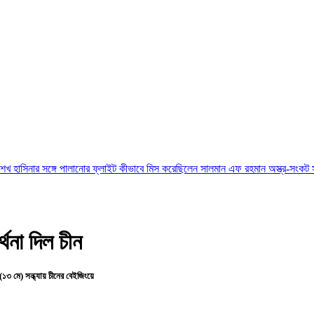
্গে পালানোর ফ্লাইট কীভাবে মিস করেছিলেন সালমান এফ রহমান
অস্ত্র-সংকট সম্পর্কে জানতেন 
্থনা দিল চীন
(১৩ মে) সন্ধ্যায় চীনের বেইজিংয়ে