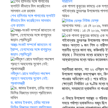
সারাদেশ
এক পাগলা কুকুরের কামড়ে এক সপ্তাহ
গাইবান্ধার সুন্দরগঞ্জ উপজেলায় পা
শেখ হাসিনার সঙ্গে পালানোর ফ্লাইট
আরও
কীভাবে মিস করেছিলেন সালমান
নিউজ ডেস্ক
এফ রহমান
আপলোড সময় : ১৪ মে ২০২৬, সকা
আপডেট সময় : ১৪ মে ২০২৬, সকা
গাইবান্ধার সুন্দরগঞ্জ উপজেলায় প
অস্ত্র-সংকট সম্পর্কে জানতেন না
আরও অন্তত ৯ জন শিশু ও নারীসহ 
ট্রাম্প, হেগসেথের সঙ্গে বাগ্‌যুদ্ধে
স্থানীয় সূত্রে জানা যায়, কঞ্চিবা
জড়ান প্রেসিডেন্ট
বাড়ছে। নিহতদের মধ্যে রয়েছেন সুল
আক্রান্তদের মধ্যে আরও কয়েকজন হ
স্থানীয়রা জানান, গত ২২ এপ্রিল স
নদীদূষণ রোধে সমন্বিত পদক্ষেপ
উপজেলা স্বাস্থ্য কমপ্লেক্সে যান,
গ্রহণে অবহেলার সুযোগ নেই:
পাওয়ার অভিযোগ ওঠে। পরে বাইরে থ
প্রধানমন্ত্রী
ক্ষেত্রেই নির্ধারিত ২৪ ঘণ্টার মধ
জানান, সময়মতো ভ্যাকসিন না পাওয়া
এ বিষয়ে উপজেলা স্বাস্থ্য ও পরিবা
ড. জাফর ইকবাল, ঢাবির সাবেক
সময়ে পর্যাপ্ত ভ্যাকসিনও মজুদ ছিল 
ভিসির বিরুদ্ধে তদন্ত প্রতিবেদন
মেডিক্যাল কলেজ হাসপাতালের পরিচা