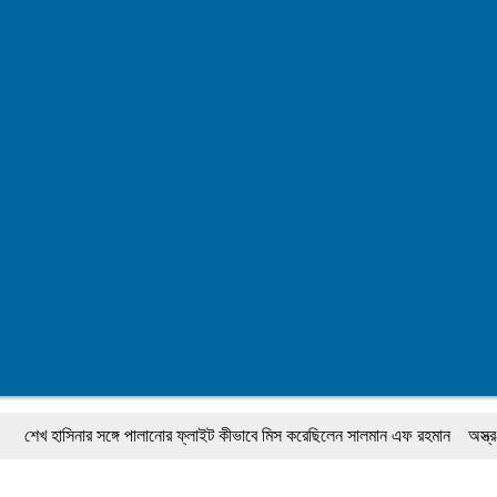
হাসিনার সঙ্গে পালানোর ফ্লাইট কীভাবে মিস করেছিলেন সালমান এফ রহমান
অস্ত্র-সংকট সম