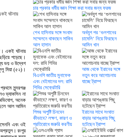
চার প্রকার ধর্মীয় জ্ঞান শিক্ষা করা সবার জন্য ফরজ
। একই ঘটনায়
শেখ হাসিনার সঙ্গে সংবাদ
অর্ধযুগ পর ‘গুলশানের
সম্মেলনে থাকছেন সাকিব
চামেলি’ নিয়ে ফিরছেন
আল হাসান
আমিন খান
েছে। একই ঘটনায়
 ছড়িয়ে পড়েছে।
্যে ভয় ও উদ্বেগ
আজ থেকে ইরানের সঙ্গে
ুলু মিয়া (৫২)।
বিএনপি জাতীয় মুনাফেক
নতুন করে আলোচনায়
এবং বেইমানের দল: রাবি
যাচ্ছে ট্রাম্প
শিবির সেক্রেটারি
থমে সুন্দরগঞ্জ
নেও ভ্যাকসিন না
র অভিযোগ, অনেক
ের ছেলে আল আমিন
শিশুর অপুষ্টি চিনবেন
ইরানের সাথে সংঘাত
কীভাবে? লক্ষণ, কারণ ও
বাড়ার আশঙ্কায় পিছু
প্রতিরোধে জরুরি করণীয়
হটেছেন ট্রাম্প
ে আসেননি এবং ওই
 অপ্রতুল। রংপুর
লাতঙ্কে মৃত্যু