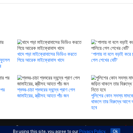
খাদে পড়া মাইক্রোবাসের ভিডিও করতে
‘পালায় না বলে বড়াই করে চ
 ফুলেল
গিয়ে আরেক মাইক্রোবাস খাদে
গেল শেখের বেটি'
র
 পর
শ্বশুর-চাচা শ্বশুরের দ্বন্দ্বে প্রাণ গেল
জামাইয়ের, স্ত্রীসহ আহত পাঁচ জন
পুলিশের কোন সদস্য মাদকের
থাকলে তার বিরুদ্ধে আগে ব
হবে
অফিস : রুপায়ন জেড. আর প্লাজা (৯তলা), প্লট- ৪৬,রোড নং- ৯/
By using this site, you agree to our
Privacy Policy
.
Ok