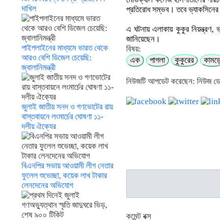
দাখিল
প্রতিরোধ সম্ভব। তবে ভ্যাকসিনের 
এ ঘটনায় এলাকায় কুকুর নিয়ন্ত্রণ, ভ্
জানিয়েছেন।
পাইপলাইনের মাধ্যমে ভারত থেকে
বিষয়:
আরও বেশি ডিজেল চেয়েছি:
এক
পাগলা
কুকুরের
কামড়
জ্বালানিমন্ত্রী
নিউজটি আপডেট করেছেন: নিউজ ড
জুলাই জাতীয় সনদ ও গণভোটের রায়
বাস্তবায়নে লংমার্চের ঘোষণা ১১-
দলীয় ঐক্যের
বিএনপির সভায় আওয়ামী লীগ নেতার
ফুলেল শুভেচ্ছা, কয়েক লাখ টাকার
লেনদেনের অভিযোগ
কমেন্ট বক্স