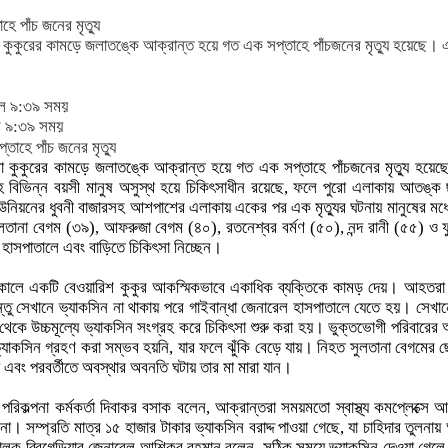
ে পাঁচ জনের মৃত্যু
গলা কুকুরের কামড়ে জলাতঙ্কে আক্রান্ত হয়ে গত এক সপ্তাহে পাঁচজনের মৃত্যু হয়েছে
ল ৯:৩৯ সময়
ল ৯:৩৯ সময়
াগলা কুকুরের কামড়ে জলাতঙ্কে আক্রান্ত হয়ে গত এক সপ্তাহে পাঁচজনের মৃত্যু হয়
বিভিন্ন বয়সী মানুষ অসুস্থ হয়ে চিকিৎসাধীন রয়েছে, ফলে পুরো এলাকায় আতঙ্ক
ড়ি ইউনিয়নের ধুবনী বাজারসহ আশপাশের এলাকায় একের পর এক মৃত্যুর ঘটনায় মানুষের মধ
তানা বেগম (৩৯), আফরুজা বেগম (৪০), রতনেশ্বর বর্মণ (৫০), নন্দ রানী (৫৫) ও ফ
াসপাতালে এবং বাড়িতে চিকিৎসা নিচ্ছেন।
কালে একটি বেওয়ারিশ কুকুর আকস্মিকভাবে একাধিক ব্যক্তিকে কামড় দেয়। আহতরা প্র
 কিন্তু সেখানে ভ্যাকসিন না থাকায় পরে গাইবান্ধা জেনারেল হাসপাতালে যেতে হয়। সেখা
েকে উচ্চমূল্যে ভ্যাকসিন সংগ্রহ করে চিকিৎসা শুরু করা হয়। ভুক্তভোগী পরিবারে
্যে ভ্যাকসিন গ্রহণ করা সম্ভব হয়নি, যার ফলে ঝুঁকি বেড়ে যায়। নিহত সুলতানা বেগম
 এবং পরবর্তীতে অবস্থার অবনতি ঘটায় তার মা মারা যান।
র পরিকল্পনা কর্মকর্তা দিবাকর বসাক বলেন, আক্রান্তরা সময়মতো স্বাস্থ্য কমপ্লেক্স
না। সম্প্রতি মাত্র ১৫ হাজার টাকার ভ্যাকসিন বরাদ্দ পাওয়া গেছে, যা চাহিদার তুলনায়
লক ব্রিগেডিয়ার জেনারেল আশিকুর রহমান বলেন, সঠিক সময়ে ভ্যাকসিন দেওয়া গেলে জ