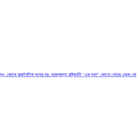
নৈতিক দলের নয়: ভারপ্রাপ্ত রাষ্ট্রপতি
‘এক দফা’ কোনো নেতার একক ঘোষণা নয়, এটি জনতার