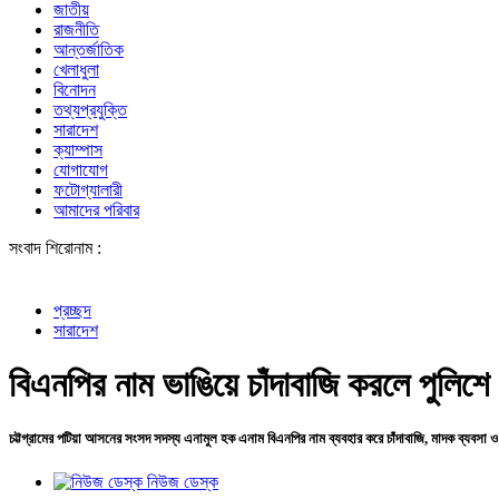
জাতীয়
রাজনীতি
আন্তর্জাতিক
খেলাধুলা
বিনোদন
তথ্যপ্রযুক্তি
সারাদেশ
ক্যাম্পাস
যোগাযোগ
ফটোগ্যালারী
আমাদের পরিবার
সংবাদ শিরোনাম :
বোমা হামলার
প্রচ্ছদ
সারাদেশ
বিএনপির নাম ভাঙিয়ে চাঁদাবাজি করলে পুলিশ
চট্টগ্রামের পটিয়া আসনের সংসদ সদস্য এনামুল হক এনাম বিএনপির নাম ব্যবহার করে চাঁদাবাজি, মাদক ব্যবসা ও সন
নিউজ ডেস্ক