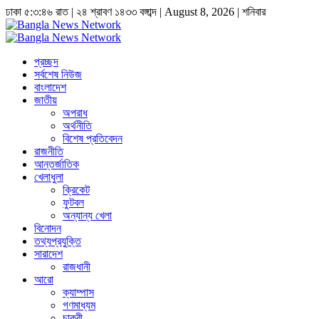
ঢাকা
৫:৩:৪৭ রাত
|
২৪ শ্রাবণ ১৪৩৩ বঙ্গাব্দ | August 8, 2026
|
শনিবার
প্রচ্ছদ
সর্বশেষ নিউজ
বাংলাদেশ
জাতীয়
অপরাধ
অর্থনীতি
বিশেষ প্রতিবেদন
রাজনীতি
আন্তর্জাতিক
খেলাধুলা
ক্রিকেট
ফুটবল
অন্যান্য খেলা
বিনোদন
তথ্যপ্রযুক্তি
সারাদেশ
রাজধানী
আরো
ক্যাম্পাস
গণমাধ্যম
চাকুরী