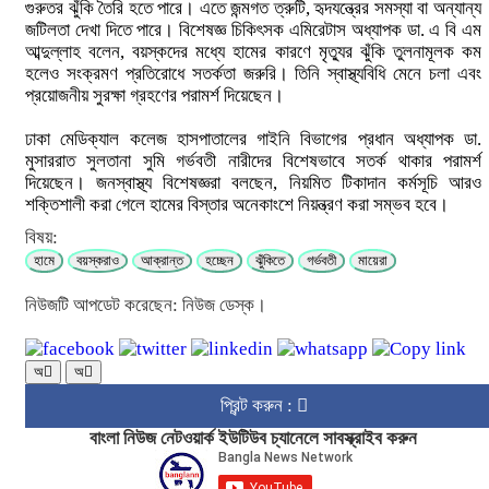
গুরুতর ঝুঁকি তৈরি হতে পারে। এতে জন্মগত ত্রুটি, হৃদযন্ত্রের সমস্যা বা অন্যান্য
জটিলতা দেখা দিতে পারে। বিশেষজ্ঞ চিকিৎসক এমিরেটাস অধ্যাপক ডা. এ বি এম
আব্দুল্লাহ বলেন, বয়স্কদের মধ্যে হামের কারণে মৃত্যুর ঝুঁকি তুলনামূলক কম
হলেও সংক্রমণ প্রতিরোধে সতর্কতা জরুরি। তিনি স্বাস্থ্যবিধি মেনে চলা এবং
প্রয়োজনীয় সুরক্ষা গ্রহণের পরামর্শ দিয়েছেন।
ঢাকা মেডিক্যাল কলেজ হাসপাতালের গাইনি বিভাগের প্রধান অধ্যাপক ডা.
মুসাররাত সুলতানা সুমি গর্ভবতী নারীদের বিশেষভাবে সতর্ক থাকার পরামর্শ
দিয়েছেন। জনস্বাস্থ্য বিশেষজ্ঞরা বলছেন, নিয়মিত টিকাদান কর্মসূচি আরও
শক্তিশালী করা গেলে হামের বিস্তার অনেকাংশে নিয়ন্ত্রণ করা সম্ভব হবে।
বিষয়:
হামে
বয়স্করাও
আক্রান্ত
হচ্ছেন
ঝুঁকিতে
গর্ভবতী
মায়েরা
নিউজটি আপডেট করেছেন: নিউজ ডেস্ক।
অ
অ
প্রিন্ট করুন :
বাংলা নিউজ নেটওয়ার্ক ইউটিউব চ্যানেলে সাবস্ক্রাইব করুন