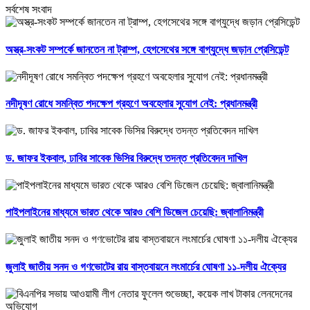
সর্বশেষ সংবাদ
অস্ত্র-সংকট সম্পর্কে জানতেন না ট্রাম্প, হেগসেথের সঙ্গে বাগ্‌যুদ্ধে জড়ান প্রেসিডেন্ট
নদীদূষণ রোধে সমন্বিত পদক্ষেপ গ্রহণে অবহেলার সুযোগ নেই: প্রধানমন্ত্রী
ড. জাফর ইকবাল, ঢাবির সাবেক ভিসির বিরুদ্ধে তদন্ত প্রতিবেদন দাখিল
পাইপলাইনের মাধ্যমে ভারত থেকে আরও বেশি ডিজেল চেয়েছি: জ্বালানিমন্ত্রী
জুলাই জাতীয় সনদ ও গণভোটের রায় বাস্তবায়নে লংমার্চের ঘোষণা ১১-দলীয় ঐক্যের