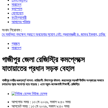
তথ্যপ্রযুক্তি
সারাদেশ
ক্যাম্পাস
যোগাযোগ
ফটোগ্যালারী
আমাদের পরিবার
সংবাদ শিরোনাম :
্বিত পদক্ষেপ গ্রহণে অবহেলার সুযোগ নেই: প্রধানমন্ত্রী
ড. জাফর ইকবাল, ঢাবির সাবেক ভিস
প্রচ্ছদ
সারাদেশ
গাজীপুর জেলা রেজিস্ট্রি কমপ্লেক্সে
যাতায়াতের প্রধান সড়ক বেহাল
গাজীপুর নগরীর গুরুত্বপূর্ণ সালনা–মারিয়ালী–বিলাশপুর বটতলা–জয়দেবপুর সড়কটি দীর্ঘদিন সংস্কারের অভাবে
চলাচলের প্রায় অযোগ্য হয়ে পড়েছে। এতে স্কুল-কলেজগামী শিক্ষার্থী, রেজিস্ট্রি
নিউজ ডেস্ক
আপলোড সময় : ১৩ মে ২০২৬, সকাল ৯:৫০ সময়
আপডেট সময় : ১৩ মে ২০২৬, সকাল ৯:৫০ সময়