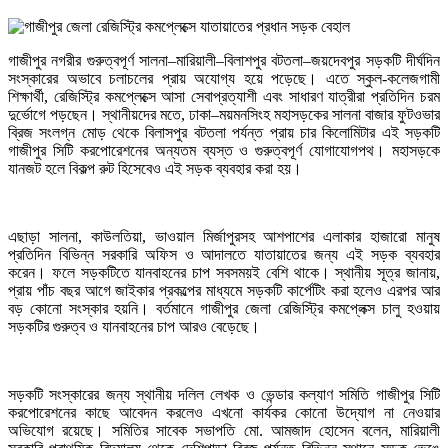
গাজীপুর নগরীর গুরুত্বপূর্ণ সালনা–মারিয়ালী–বিলাশপুর বটতলা–জয়দেবপুর সড়কটি দীর্ঘদিন
সংস্কারের অভাবে চলাচলের প্রায় অযোগ্য হয়ে পড়েছে। এতে স্কুল-কলেজগামী
শিক্ষার্থী, রেজিস্ট্রি কমপ্লেক্সে আসা সেবাপ্রত্যাশী এবং সাধারণ যাত্রীরা প্রতিদিন চরম
দুর্ভোগে পড়ছেন। স্থানীয়দের মতে, ঢাকা–ময়মনসিংহ মহাসড়কের সালনা বাজার ফুটওভার
ব্রিজ সংলগ্ন মোড় থেকে বিলাসপুর বটতলা পর্যন্ত প্রায় চার কিলোমিটার এই সড়কটি
গাজীপুর সিটি করপোরেশনের অন্যতম ব্যস্ত ও গুরুত্বপূর্ণ যোগাযোগপথ। মহাসড়কে
যানজট হলে বিকল্প রুট হিসেবেও এই সড়ক ব্যবহার করা হয়।
এছাড়া সালনা, কাউলতিয়া, ভাওয়াল মির্জাপুরসহ আশপাশের এলাকার হাজারো মানুষ
প্রতিদিন বিভিন্ন সরকারি অফিস ও আদালতে যাতায়াতের জন্য এই সড়ক ব্যবহার
করেন। ফলে সড়কটিতে যানবাহনের চাপ সবসময়ই বেশি থাকে। স্থানীয় সূত্র জানায়,
প্রায় পাঁচ বছর আগে জাইকার প্রকল্পের মাধ্যমে সড়কটি কার্পেটিং করা হলেও এরপর আর
বড় কোনো সংস্কার হয়নি। বর্তমানে গাজীপুর জেলা রেজিস্ট্রি কমপ্লেক্স চালু হওয়ায়
সড়কটির গুরুত্ব ও যানবাহনের চাপ আরও বেড়েছে।
সড়কটি সংস্কারের জন্য স্থানীয় দলিল লেখক ও ভেন্ডার কল্যাণ সমিতি গাজীপুর সিটি
করপোরেশনের কাছে আবেদন করলেও এখনো কার্যকর কোনো উদ্যোগ না নেওয়ার
অভিযোগ রয়েছে। সমিতির সাবেক সভাপতি মো. আমজাদ হোসেন বলেন, মারিয়ালী