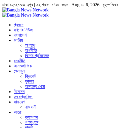
ঢাকা
১২:২০:৪০ দুপুর
|
২২ শ্রাবণ ১৪৩৩ বঙ্গাব্দ | August 6, 2026
|
বৃহস্পতিবার
প্রচ্ছদ
সর্বশেষ নিউজ
বাংলাদেশ
জাতীয়
অপরাধ
অর্থনীতি
বিশেষ প্রতিবেদন
রাজনীতি
আন্তর্জাতিক
খেলাধুলা
ক্রিকেট
ফুটবল
অন্যান্য খেলা
বিনোদন
তথ্যপ্রযুক্তি
সারাদেশ
রাজধানী
আরো
ক্যাম্পাস
গণমাধ্যম
চাকুরী