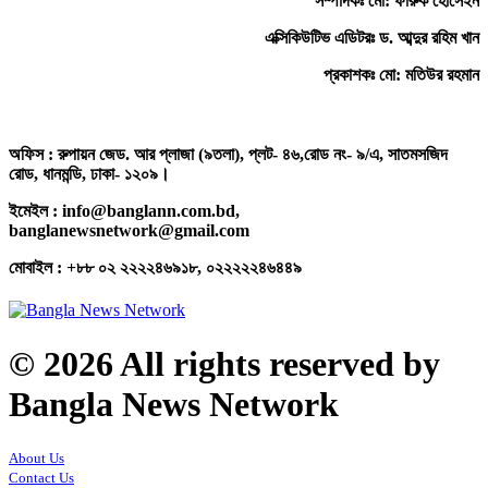
সম্পাদকঃ মো: ফারুক হোসেইন
এক্সিকিউটিভ এডিটরঃ ড. আব্দুর রহিম খান
প্রকাশকঃ মো: মতিউর রহমান
অফিস : রুপায়ন জেড. আর প্লাজা (৯তলা), প্লট- ৪৬,রোড নং- ৯/এ, সাতমসজিদ
রোড, ধানমন্ডি, ঢাকা- ১২০৯।
ইমেইল : info@banglann.com.bd,
banglanewsnetwork@gmail.com
মোবাইল : +৮৮ ০২ ২২২২৪৬৯১৮, ০২২২২২৪৬৪৪৯
© 2026 All rights reserved by
Bangla News Network
About Us
Contact Us