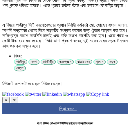
সরকারি প্রাথমিক বিদ্যালয় থেকে দেশিপাড়া ব্রিজ পর্যন্ত বিভিন্ন স্থানে সড়ক ভেঙে
খানা-খন্দকে পরিণত হয়েছে। এতে প্রায়ই দুর্ঘটনা ঘটছে এবং চলাচলে ভোগান্তি বাড়ছে।
এ বিষয়ে গাজীপুর সিটি করপোরেশনের প্রধান নির্বাহী কর্মকর্তা মো. সোহেল হাসান জানান,
আগামী সপ্তাহের শেষের দিকে সড়কটির সংস্কার কাজের জন্য টেন্ডার আহ্বান করা হবে।
ক্ষতিগ্রস্ত অংশে আরসিসি ঢালাই এবং বাকি অংশে কার্পেটিং করা হবে। এতে প্রায় ৩
কোটি টাকা ব্যয় ধরা হয়েছে। তিনি আশা প্রকাশ করেন, দুই মাসের মধ্যে সড়ক উন্নয়ন
কাজ শুরু করা সম্ভব হবে।
বিষয়:
গাজীপুর
জেলা
রেজিস্ট্রি
কমপ্লেক্সে
যাতায়াতের
প্রধান
সড়ক
বেহাল
নিউজটি আপডেট করেছেন: নিউজ ডেস্ক।
অ
অ
প্রিন্ট করুন :
বাংলা নিউজ নেটওয়ার্ক ইউটিউব চ্যানেলে সাবস্ক্রাইব করুন