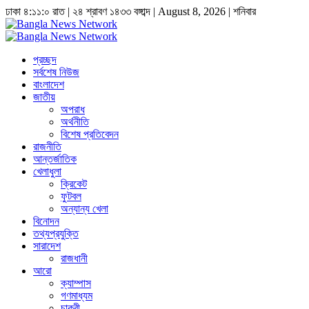
ঢাকা
৪:১১:০ রাত
|
২৪ শ্রাবণ ১৪৩৩ বঙ্গাব্দ | August 8, 2026
|
শনিবার
প্রচ্ছদ
সর্বশেষ নিউজ
বাংলাদেশ
জাতীয়
অপরাধ
অর্থনীতি
বিশেষ প্রতিবেদন
রাজনীতি
আন্তর্জাতিক
খেলাধুলা
ক্রিকেট
ফুটবল
অন্যান্য খেলা
বিনোদন
তথ্যপ্রযুক্তি
সারাদেশ
রাজধানী
আরো
ক্যাম্পাস
গণমাধ্যম
চাকুরী