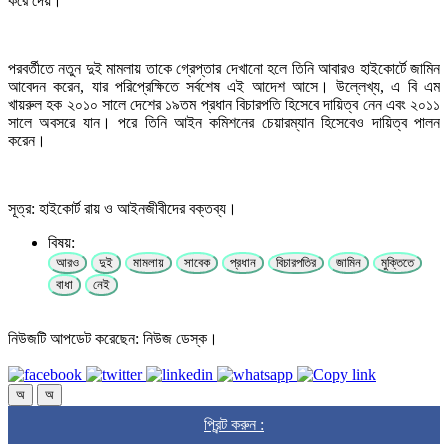
করে দেয়।
পরবর্তীতে নতুন দুই মামলায় তাকে গ্রেপ্তার দেখানো হলে তিনি আবারও হাইকোর্টে জামিন
আবেদন করেন, যার পরিপ্রেক্ষিতে সর্বশেষ এই আদেশ আসে। উল্লেখ্য, এ বি এম
খায়রুল হক ২০১০ সালে দেশের ১৯তম প্রধান বিচারপতি হিসেবে দায়িত্ব নেন এবং ২০১১
সালে অবসরে যান। পরে তিনি আইন কমিশনের চেয়ারম্যান হিসেবেও দায়িত্ব পালন
করেন।
সূত্র: হাইকোর্ট রায় ও আইনজীবীদের বক্তব্য।
বিষয়:
আরও
দুই
মামলায়
সাবেক
প্রধান
বিচারপতির
জামিন
মুক্তিতে
বাধা
নেই
নিউজটি আপডেট করেছেন: নিউজ ডেস্ক।
অ
অ
প্রিন্ট করুন :