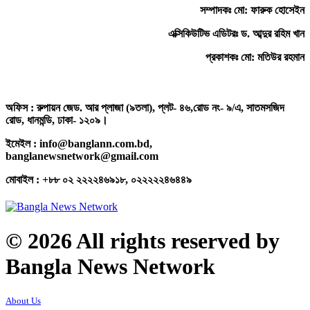
সম্পাদকঃ মো: ফারুক হোসেইন
এক্সিকিউটিভ এডিটরঃ ড. আব্দুর রহিম খান
প্রকাশকঃ মো: মতিউর রহমান
অফিস : রুপায়ন জেড. আর প্লাজা (৯তলা), প্লট- ৪৬,রোড নং- ৯/এ, সাতমসজিদ
রোড, ধানমন্ডি, ঢাকা- ১২০৯।
ইমেইল : info@banglann.com.bd,
banglanewsnetwork@gmail.com
মোবাইল : +৮৮ ০২ ২২২২৪৬৯১৮, ০২২২২২৪৬৪৪৯
© 2026 All rights reserved by
Bangla News Network
About Us