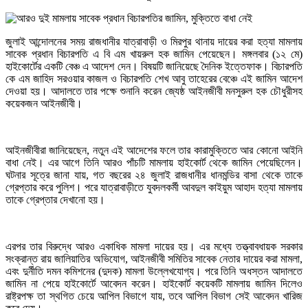
জুলাই আন্দোলনের সময় রাজধানীর যাত্রাবাড়ী ও মিরপুর থানায় দায়ের করা হত্যা মামলায়
সাবেক প্রধান বিচারপতি এ বি এম খায়রুল হক জামিন পেয়েছেন। মঙ্গলবার (১২ মে)
হাইকোর্টের একটি বেঞ্চ এ আদেশ দেন। বিষয়টি জানিয়েছে দৈনিক ইত্তেফাক। বিচারপতি
কে এম জাহিদ সরওয়ার কাজল ও বিচারপতি শেখ আবু তাহেরের বেঞ্চে এই জামিন আদেশ
দেওয়া হয়। আদালতে তার পক্ষে শুনানি করেন জ্যেষ্ঠ আইনজীবী মনসুরুল হক চৌধুরীসহ
কয়েকজন আইনজীবী।
আইনজীবীরা জানিয়েছেন, নতুন এই আদেশের ফলে তার কারামুক্তিতে আর কোনো আইনি
বাধা নেই। এর আগে তিনি আরও পাঁচটি মামলায় হাইকোর্ট থেকে জামিন পেয়েছিলেন।
ঘটনার সূত্রে জানা যায়, গত বছরের ২৪ জুলাই রাজধানীর ধানমন্ডির বাসা থেকে তাকে
গ্রেপ্তার করে পুলিশ। পরে যাত্রাবাড়ীতে যুবদলকর্মী আবদুল কাইয়ুম আহাদ হত্যা মামলায়
তাকে গ্রেপ্তার দেখানো হয়।
এরপর তার বিরুদ্ধে আরও একাধিক মামলা দায়ের হয়। এর মধ্যে তত্ত্বাবধায়ক সরকার
সংক্রান্ত রায় জালিয়াতির অভিযোগ, আইনজীবী সমিতির সাবেক নেতার দায়ের করা মামলা,
এবং দুর্নীতি দমন কমিশনের (দুদক) মামলা উল্লেখযোগ্য। পরে তিনি অধস্তন আদালতে
জামিন না পেয়ে হাইকোর্টে আবেদন করেন। হাইকোর্ট কয়েকটি মামলায় জামিন দিলেও
রাষ্ট্রপক্ষ তা স্থগিত চেয়ে আপিল বিভাগে যায়, তবে আপিল বিভাগ সেই আবেদন খারিজ