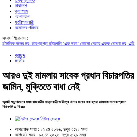
তথ্যপ্রযুক্তি
সারাদেশ
ক্যাম্পাস
যোগাযোগ
ফটোগ্যালারী
আমাদের পরিবার
সংবাদ শিরোনাম :
 দলের নয়: ভারপ্রাপ্ত রাষ্ট্রপতি
‘এক দফা’ কোনো নেতার একক ঘোষণা নয়, এটি জনতার আকা
প্রচ্ছদ
জাতীয়
আরও দুই মামলায় সাবেক প্রধান বিচারপতির
জামিন, মুক্তিতে বাধা নেই
জুলাই আন্দোলনের সময় রাজধানীর যাত্রাবাড়ী ও মিরপুর থানায় দায়ের করা হত্যা মামলায় সাবেক প্রধান
বিচারপতি এ বি এম
নিউজ ডেস্ক
আপলোড সময় : ১২ মে ২০২৬, দুপুর ২:২১ সময়
আপডেট সময় : ১২ মে ২০২৬, দুপুর ২:২১ সময়