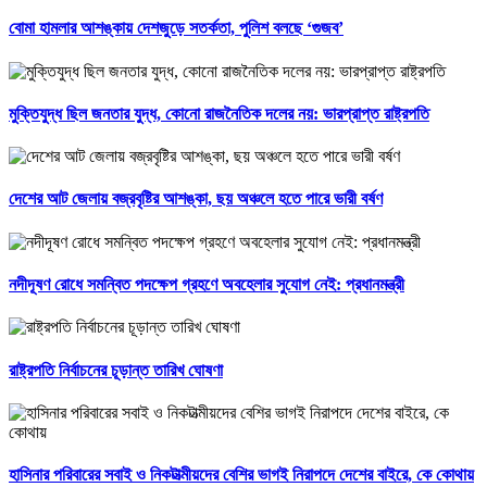
বোমা হামলার আশঙ্কায় দেশজুড়ে সতর্কতা, পুলিশ বলছে ‘গুজব’
মুক্তিযুদ্ধ ছিল জনতার যুদ্ধ, কোনো রাজনৈতিক দলের নয়: ভারপ্রাপ্ত রাষ্ট্রপতি
দেশের আট জেলায় বজ্রবৃষ্টির আশঙ্কা, ছয় অঞ্চলে হতে পারে ভারী বর্ষণ
নদীদূষণ রোধে সমন্বিত পদক্ষেপ গ্রহণে অবহেলার সুযোগ নেই: প্রধানমন্ত্রী
রাষ্ট্রপতি নির্বাচনের চূড়ান্ত তারিখ ঘোষণা
হাসিনার পরিবারের সবাই ও নিকটাত্মীয়দের বেশির ভাগই নিরাপদে দেশের বাইরে, কে কোথায়