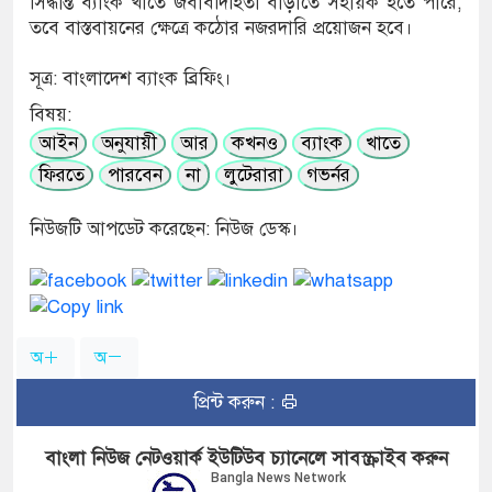
সিদ্ধান্ত ব্যাংক খাতে জবাবদিহিতা বাড়াতে সহায়ক হতে পারে,
তবে বাস্তবায়নের ক্ষেত্রে কঠোর নজরদারি প্রয়োজন হবে।
সূত্র: বাংলাদেশ ব্যাংক ব্রিফিং।
বিষয়:
আইন
অনুযায়ী
আর
কখনও
ব্যাংক
খাতে
ফিরতে
পারবেন
না
লুটেরারা
গভর্নর
নিউজটি আপডেট করেছেন: নিউজ ডেস্ক।
অ
অ
প্রিন্ট করুন :
বাংলা নিউজ নেটওয়ার্ক ইউটিউব চ্যানেলে সাবস্ক্রাইব করুন