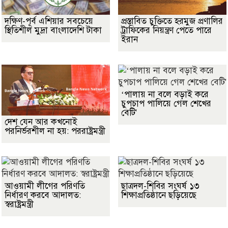
দক্ষিণ-পূর্ব এশিয়ার সবচেয়ে
প্রস্তাবিত চুক্তিতে হরমুজ প্রণালির
স্থিতিশীল মুদ্রা বাংলাদেশি টাকা
ট্রাফিকের নিয়ন্ত্রণ পেতে পারে
ইরান
‘পালায় না বলে বড়াই করে
চুপচাপ পালিয়ে গেল শেখের
বেটি'
দেশ যেন আর কখনোই
পরনির্ভরশীল না হয়: পররাষ্ট্রমন্ত্রী
আওয়ামী লীগের পরিণতি
ছাত্রদল-শিবির সংঘর্ষ ১৩
নির্ধারণ করবে আদালত:
শিক্ষাপ্রতিষ্ঠানে ছড়িয়েছে
স্বরাষ্ট্রমন্ত্রী