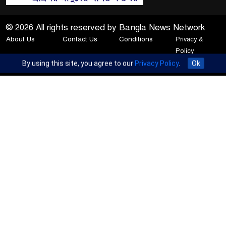
© 2026 All rights reserved by Bangla News Network
About Us
Contact Us
Conditions
Privacy &
Policy
Apcom Group
Developed BY
By using this site, you agree to our
Privacy Policy
.
Ok