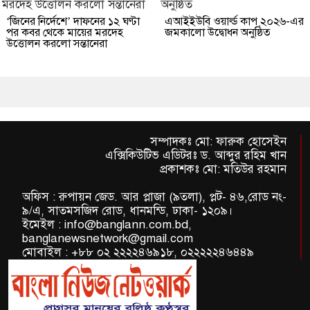
‘জিনের নির্দেশে’ দাফনের ১২ ঘণ্টা
এআইইউবি ওয়ার্ল্ড কাপ ২০২৬-এর
পর কবর থেকে মায়ের মরদেহ
জমকালো উদ্বোধন অনুষ্ঠিত
উত্তোলন করলো সন্তানেরা
সম্পাদকঃ মো: ফারুক হোসেইন
এক্সিকিউটিভ এডিটরঃ ড. আব্দুর রহিম খান
প্রকাশকঃ মো: মতিউর রহমান
অফিস : রুপায়ন জেড. আর প্লাজা (৯তলা), প্লট- ৪৬,রোড নং-
৯/এ, সাতমসজিদ রোড, ধানমন্ডি, ঢাকা- ১২০৯।
ইমেইল : info@banglann.com.bd,
banglanewsnetwork@gmail.com
মোবাইল : +৮৮ ০২ ২২২২৪৬৯১৮, ০২২২২২৪৬৪৪৯