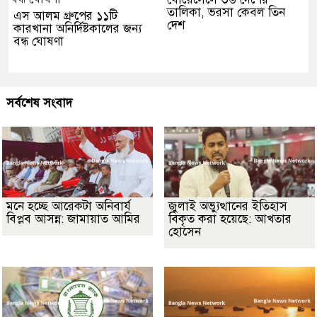
তালিকা, ভরসা কেবল তিন
এস আলম গ্রুপের ১১টি
দেশ
কারখানা অনির্দিষ্টকালের জন্য
বন্ধ ঘোষণা
সর্বশেষ সংবাদ
মনে হচ্ছে আরেকটা অনিবার্য
জুলাই অভ্যুত্থানের ইতিহাস
বিপ্লব আসন্ন: জামায়াত আমির
বিকৃত করা হয়েছে: আখতার
হোসেন