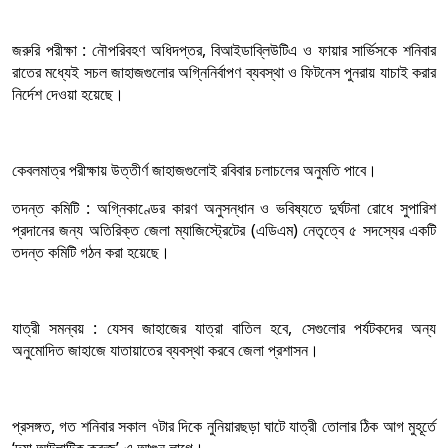
জরুরি পরীক্ষা : নৌপরিবহণ অধিদপ্তর, বিআইডাব্লিউটিএ ও ফায়ার সার্ভিসকে শনিবার
রাতের মধ্যেই সচল জাহাজগুলোর অগ্নিনির্বাপণ ব্যবস্থা ও ফিটনেস পুনরায় যাচাই করার
নির্দেশ দেওয়া হয়েছে।
কেবলমাত্র পরীক্ষায় উত্তীর্ণ জাহাজগুলোই রবিবার চলাচলের অনুমতি পাবে।
তদন্ত কমিটি : অগ্নিকাণ্ডের কারণ অনুসন্ধান ও ভবিষ্যতে দুর্ঘটনা রোধে সুপারিশ
প্রদানের জন্য অতিরিক্ত জেলা ম্যাজিস্ট্রেটের (এডিএম) নেতৃত্বে ৫ সদস্যের একটি
তদন্ত কমিটি গঠন করা হয়েছে।
যাত্রী সমন্বয় : যেসব জাহাজের যাত্রা বাতিল হবে, সেগুলোর পর্যটকদের অন্য
অনুমোদিত জাহাজে যাতায়াতের ব্যবস্থা করবে জেলা প্রশাসন।
প্রসঙ্গত, গত শনিবার সকাল ৭টার দিকে নুনিয়ারছড়া ঘাটে যাত্রী তোলার ঠিক আগ মুহূর্তে
‘দ্যা আটলান্টিক ক্রুজ’-এ আগুন লাগে।