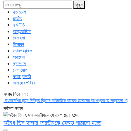
খুজুন
বাংলাদেশ
জাতীয়
রাজনীতি
আন্তর্জাতিক
খেলাধুলা
বিনোদন
তথ্যপ্রযুক্তি
সারাদেশ
ক্যাম্পাস
যোগাযোগ
ফটোগ্যালারী
আমাদের পরিবার
সংবাদ শিরোনাম :
শির মৃত্যু
দিল্লির ব্রিকস আউটরিচে তারেক রহমানের অংশগ্রহণের সম্ভাবনা প্রায় শেষ
গণম
সর্বশেষ সংবাদ
অবৈধ তিন হাজার ভারতীয়কে ফেরত পাঠানো হচ্ছে