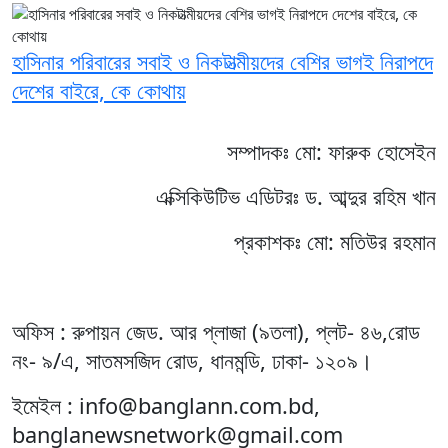
হাসিনার পরিবারের সবাই ও নিকটাত্মীয়দের বেশির ভাগই নিরাপদে
দেশের বাইরে, কে কোথায়
সম্পাদকঃ মো: ফারুক হোসেইন
এক্সিকিউটিভ এডিটরঃ ড. আব্দুর রহিম খান
প্রকাশকঃ মো: মতিউর রহমান
অফিস : রুপায়ন জেড. আর প্লাজা (৯তলা), প্লট- ৪৬,রোড
নং- ৯/এ, সাতমসজিদ রোড, ধানমন্ডি, ঢাকা- ১২০৯।
ইমেইল : info@banglann.com.bd,
banglanewsnetwork@gmail.com