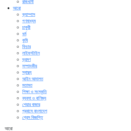
রাজধানী
আরো
ক্যাম্পাস
গণমাধ্যম
চাকুরী
ধর্ম
কৃষি
ফিচার
লাইফস্টাইল
ভ্রমণ
সম্পাদকীয়
স্বাস্থ্য
আইন আদালত
মতামত
শিক্ষা ও সংস্কৃতি
ব্যবসা ও বাণিজ্য
শেয়ার বাজার
প্রবাসে বাংলাদেশ
প্রেস বিজ্ঞপ্তি
আরো