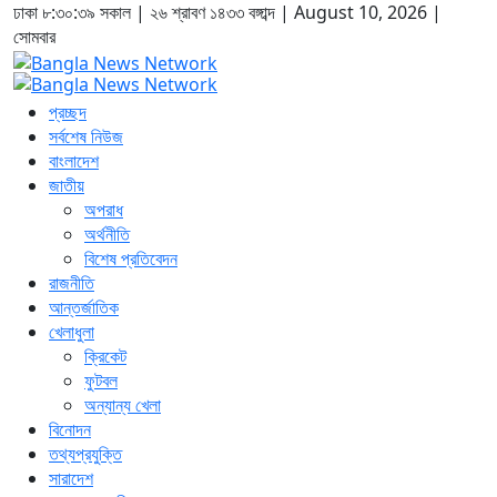
ঢাকা
৮:৩০:৪০ সকাল
|
২৬ শ্রাবণ ১৪৩৩ বঙ্গাব্দ | August 10, 2026
|
সোমবার
প্রচ্ছদ
সর্বশেষ নিউজ
বাংলাদেশ
জাতীয়
অপরাধ
অর্থনীতি
বিশেষ প্রতিবেদন
রাজনীতি
আন্তর্জাতিক
খেলাধুলা
ক্রিকেট
ফুটবল
অন্যান্য খেলা
বিনোদন
তথ্যপ্রযুক্তি
সারাদেশ